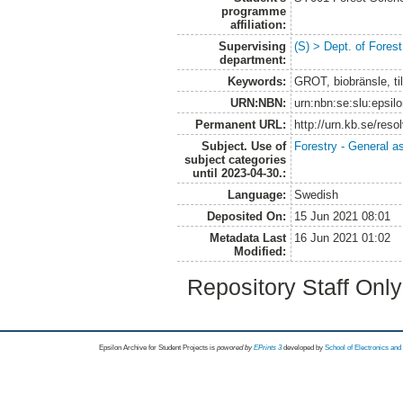
programme
affiliation:
Supervising
(S) > Dept. of Fore
department:
Keywords:
GROT, biobränsle, til
URN:NBN:
urn:nbn:se:slu:epsil
Permanent URL:
http://urn.kb.se/res
Subject. Use of
Forestry - General a
subject categories
until 2023-04-30.:
Language:
Swedish
Deposited On:
15 Jun 2021 08:01
Metadata Last
16 Jun 2021 01:02
Modified:
Repository Staff Onl
Epsilon Archive for Student Projects is
powored by
EPrints 3
developed by
School of Electronics an