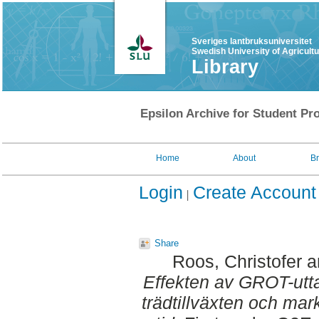
Sveriges lantbruksuniversitet
Swedish University of Agricult
Library
Epsilon Archive for Student Pro
Home
About
B
Login
Create Account
Share
Roos, Christofer
a
Effekten av GROT-utta
trädtillväxten och ma