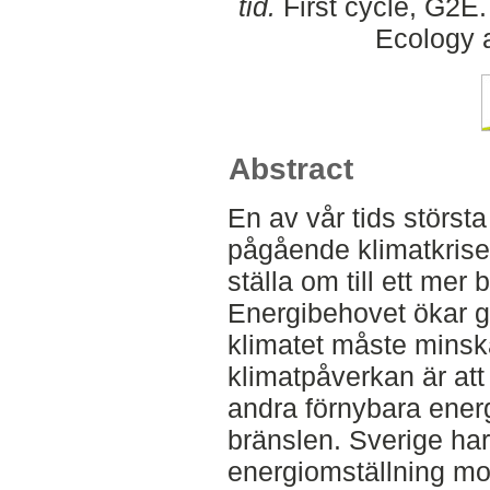
tid.
First cycle, G2E
Ecology
Abstract
En av vår tids störs
pågående klimatkrisen
ställa om till ett mer
Energibehovet ökar g
klimatet måste minska
klimatpåverkan är at
andra förnybara energi
bränslen. Sverige har
energiomställning mot