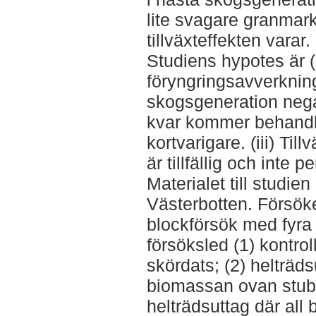
lite svagare granmar
tillväxteffekten varar.
Studiens hypotes är (
föryngringsavverkning
skogsgeneration nega
kvar kommer behandli
kortvarigare. (iii) Ti
är tillfällig och inte 
Materialet till studie
Västerbotten. Försöke
blockförsök med fyra
försöksled (1) kontro
skördats; (2) helträd
biomassan ovan stubb
helträdsuttag där al