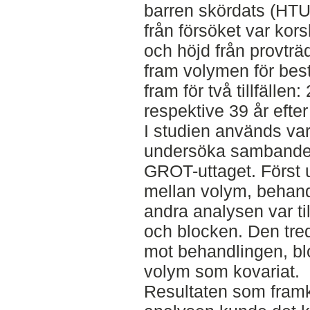
barren skördats (HT
från försöket var kors
och höjd från provträ
fram volymen för bes
fram för två tillfälle
respektive 39 år efter
I studien används var
undersöka sambandet 
GROT-uttaget. Först
mellan volym, behand
andra analysen var t
och blocken. Den tred
mot behandlingen, b
volym som kovariat.
Resultaten som framko