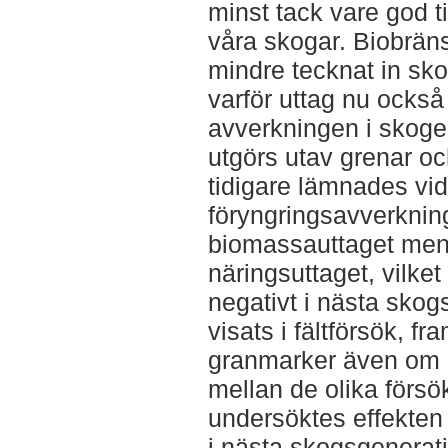
minst tack vare god t
våra skogar. Biobrän
mindre tecknat in sk
varför uttag nu ocks
avverkningen i skoge
utgörs utav grenar o
tidigare lämnades vi
föryngringsavverknin
biomassauttaget men
näringsuttaget, vilket
negativt i nästa skog
visats i fältförsök, fr
granmarker även om e
mellan de olika försö
undersöktes effekten
i nästa skogsgeneratio