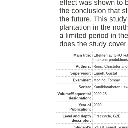
effect was shown to b
the conclusion that sl
the future. This stud
plantation in the nor
a limited period in the
does the study cover t
Main title:
Effekten av GROT-utt
markens produktions
Authors:
Roos, Christofer
an
Supervisor:
Egnell, Gustaf
Examiner:
Mörling, Tommy
Series:
Kandidatarbeten i s
Volume/Sequential
2020:25
designation:
Year of
2020
Publication:
Level and depth
First cycle, G2E
descriptor:
Student's
SY001 Forest Scien