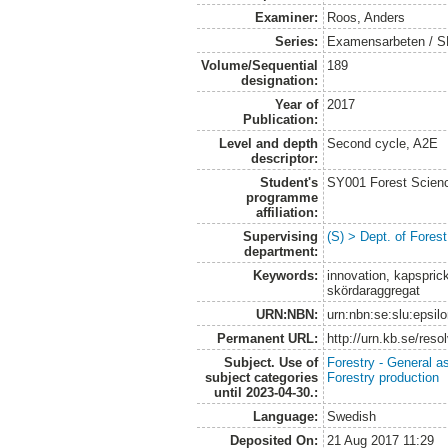
Examiner:
Roos, Anders
Series:
Examensarbeten / SLU
Volume/Sequential
189
designation:
Year of
2017
Publication:
Level and depth
Second cycle, A2E
descriptor:
Student's
SY001 Forest Scien
programme
affiliation:
Supervising
(S) > Dept. of Fores
department:
Keywords:
innovation, kapspric
skördaraggregat
URN:NBN:
urn:nbn:se:slu:epsil
Permanent URL:
http://urn.kb.se/res
Subject. Use of
Forestry - General a
subject categories
Forestry production
until 2023-04-30.:
Language:
Swedish
Deposited On:
21 Aug 2017 11:29