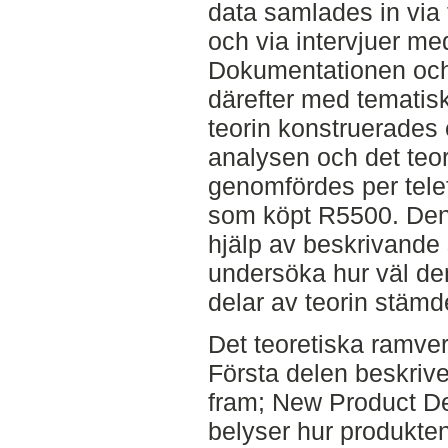
data samlades in via
och via intervjuer me
Dokumentationen och
därefter med tematis
teorin konstruerades e
analysen och det teo
genomfördes per telef
som köpt R5500. De
hjälp av beskrivande 
undersöka hur väl de
delar av teorin stämde
Det teoretiska ramverk
Första delen beskrive
fram; New Product D
belyser hur produkte