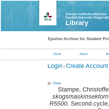
Sveriges lantbruksuniversitet
Swedish University of Agricult
Library
Epsilon Archive for Student Pro
Home
About
B
Login
Create Account
Share
Stampe, Christoffe
skogsmaskinsektorn 
R5500.
Second cycle,