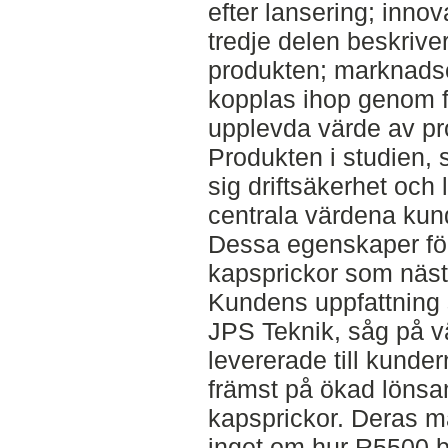
efter lansering; inno
tredje delen beskrive
produkten; marknads
kopplas ihop genom 
upplevda värde av pr
Produkten i studien,
sig driftsäkerhet och
centrala värdena kund
Dessa egenskaper föl
kapsprickor som näst
Kundens uppfattning s
JPS Teknik, såg på v
levererade till kunde
främst på ökad lönsa
kapsprickor. Deras m
inget om hur R5500 bid