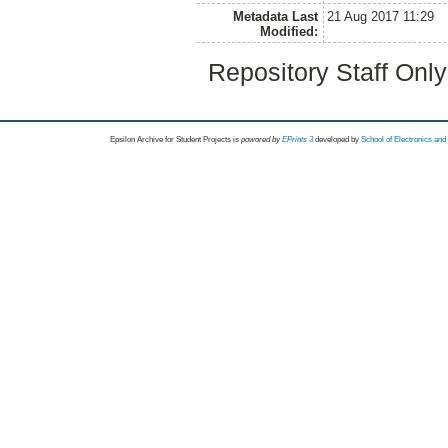
Metadata Last
21 Aug 2017 11:29
Modified:
Repository Staff Onl
Epsilon Archive for Student Projects is
powored by
EPrints 3
developed by
School of Electronics an