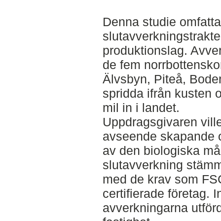
Denna studie omfatta
slutavverkningstrakte
produktionslag. Avve
de fem norrbottens
Älvsbyn, Piteå, Boden
spridda ifrån kusten o
mil in i landet.
Uppdragsgivaren ville
avseende skapande 
av den biologiska m
slutavverkning stäm
med de krav som FSC c
certifierade företag. 
avverkningarna utför