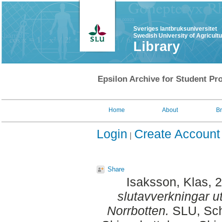
Sveriges lantbruksuniversitet
Swedish University of Agricult
Library
Epsilon Archive for Student Pro
Home
About
B
Login
Create Account
Share
Isaksson, Klas
, 
slutavverkningar u
Norrbotten.
SLU, Sch