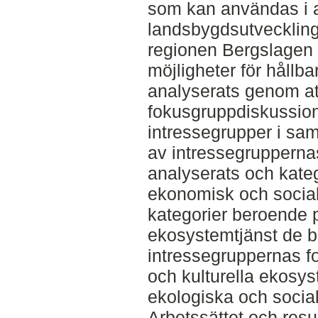
som kan användas i a
landsbygdsutveckling
regionen Bergslagen 
möjligheter för hållb
analyserats genom at
fokusgruppdiskussion
intressegrupper i sam
av intressegrupperna
analyserats och kateg
ekonomisk och social 
kategorier beroende p
ekosystemtjänst de be
intressegruppernas f
och kulturella ekosys
ekologiska och socia
Arbetssättet och resu