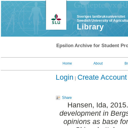
Sveriges lantbruksuniversitet
Swedish University of Agricult
Library
Epsilon Archive for Student Pro
Home
About
B
Login
Create Account
Share
Hansen, Ida
, 2015
development in Bergs
opinions as base for