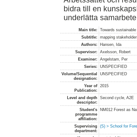
bidra till en kunskaps
underlätta samarbete 
Main title:
Towards sustainable 
Subtitle:
mapping stakeholder 
Authors:
Hansen, Ida
Supervisor:
Axelsson, Robert
Examiner:
Angelstam, Per
Series:
UNSPECIFIED
Volume/Sequential
UNSPECIFIED
designation:
Year of
2015
Publication:
Level and depth
Second cycle, A2E
descriptor:
Student's
NM012 Forest as Na
programme
affiliation:
Supervising
(S) > School for Fo
department: