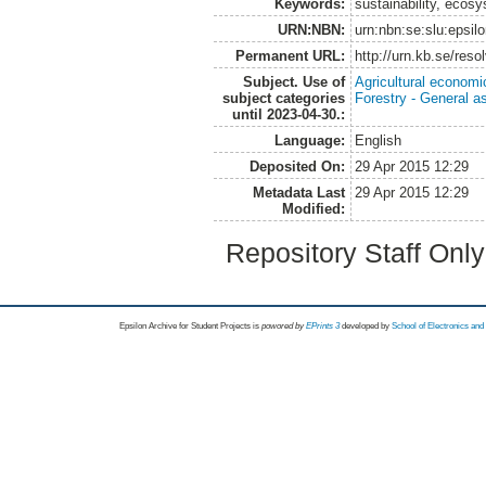
Keywords:
sustainability, ecosy
URN:NBN:
urn:nbn:se:slu:epsil
Permanent URL:
http://urn.kb.se/res
Subject. Use of
Agricultural economi
subject categories
Forestry - General a
until 2023-04-30.:
Language:
English
Deposited On:
29 Apr 2015 12:29
Metadata Last
29 Apr 2015 12:29
Modified:
Repository Staff Onl
Epsilon Archive for Student Projects is
powored by
EPrints 3
developed by
School of Electronics an