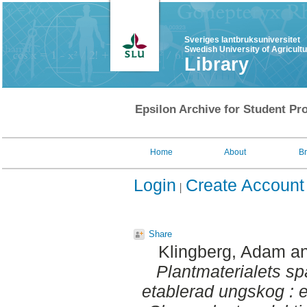
Sveriges lantbruksuniversitet
Swedish University of Agricult
Library
Epsilon Archive for Student Pro
Home
About
B
Login
Create Account
Share
Klingberg, Adam
a
Plantmaterialets spå
etablerad ungskog : 