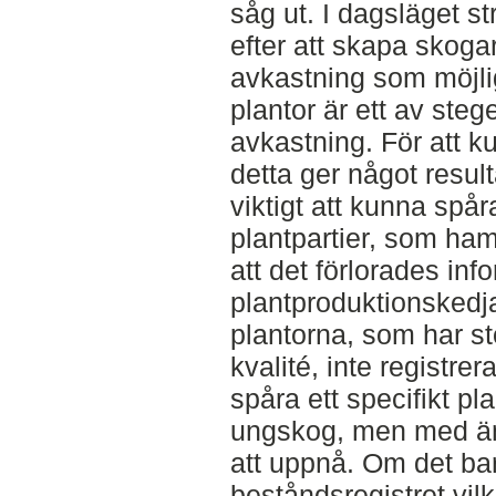
såg ut. I dagsläget s
efter att skapa skog
avkastning som möjli
plantor är ett av steg
avkastning. För att 
detta ger något result
viktigt att kunna spåra 
plantpartier, som ham
att det förlorades inf
plantproduktionskedj
plantorna, som har st
kvalité, inte registrera
spåra ett specifikt plan
ungskog, men med änd
att uppnå. Om det ba
beståndsregistret vi