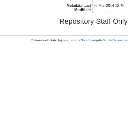
Metadata Last
26 Mar 2014 12:48
Modified:
Repository Staff Onl
Epsilon Archive for Student Projects is
powored by
EPrints 3
developed by
School of Electronics an