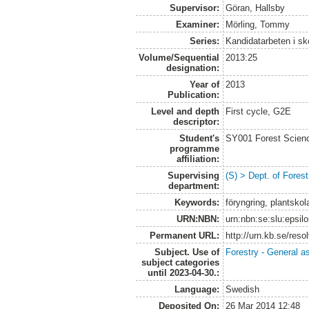
Supervisor:
Göran, Hallsby
Examiner:
Mörling, Tommy
Series:
Kandidatarbeten i s
Volume/Sequential
2013:25
designation:
Year of
2013
Publication:
Level and depth
First cycle, G2E
descriptor:
Student's
SY001 Forest Scien
programme
affiliation:
Supervising
(S) > Dept. of Fore
department:
Keywords:
föryngring, plantskola
URN:NBN:
urn:nbn:se:slu:epsil
Permanent URL:
http://urn.kb.se/res
Subject. Use of
Forestry - General a
subject categories
until 2023-04-30.:
Language:
Swedish
Deposited On:
26 Mar 2014 12:48