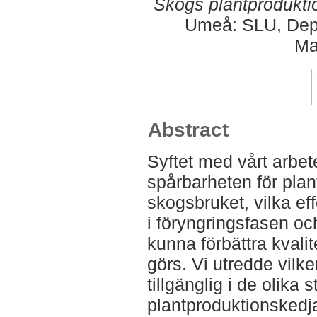
Skogs plantproduktio
Umeå: SLU, Dept
Ma
Abstract
Syftet med vårt arbete
spårbarheten för plant
skogsbruket, vilka ef
i föryngringsfasen o
kunna förbättra kvali
görs. Vi utredde vilk
tillgänglig i de olika 
plantproduktionskedja