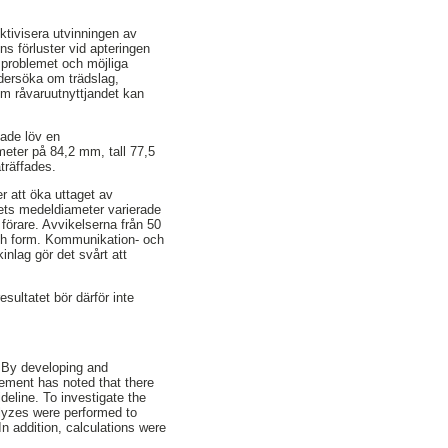
ektivisera utvinningen av
s förluster vid apteringen
 problemet och möjliga
ndersöka om trädslag,
m råvaruutnyttjandet kan
hade löv en
eter på 84,2 mm, tall 77,5
träffades.
r att öka uttaget av
ets medeldiameter varierade
förare. Avvikelserna från 50
och form. Kommunikation- och
nlag gör det svårt att
sultatet bör därför inte
s. By developing and
gement has noted that there
deline. To investigate the
alyzes were performed to
In addition, calculations were