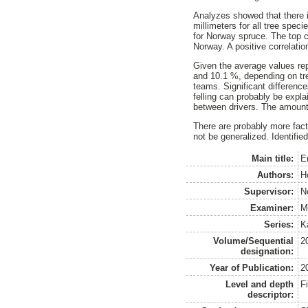
Analyzes showed that there is
millimeters for all tree spe
for Norway spruce. The top c
Norway. A positive correlat
Given the average values rep
and 10.1 %, depending on tre
teams. Significant differenc
felling can probably be expl
between drivers. The amount o
There are probably more facto
not be generalized. Identifie
Main title:
E
Authors:
Ho
Supervisor:
N
Examiner:
M
Series:
K
Volume/Sequential
2
designation:
Year of Publication:
2
Level and depth
F
descriptor: