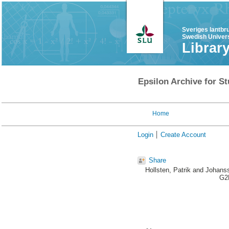
Sveriges lantbr
Swedish Univers
Librar
Epsilon Archive for St
Home
Login
Create Account
Share
Hollsten, Patrik
and
Johanss
G2E