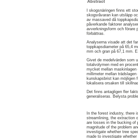
Abstract
I skogsnäringen finns ett sto
skogsråvaran kan utsläpp och
av massaved då toppkapsdiame
påverkande faktorer analyser
avverkningsform och förare 
förbättras.
Analyserna visade att det fan
toppkapsdiameter på 65,4 mm
mm och gran på 67,1 mm. En 
Givet de medelvärden som uppl
totalvolymen med en procent
mycket mellan maskinlagen oc
millimeter mellan trädslage
kunskapsbrist kan möjligen f
lokalisera orsaken till skillna
Det finns antagligen fler fak
generaliseras. Belysta proble
In the forest industry, there 
streamlining, the extraction
are losses in the bucking of 
magnitude of the problem and
investigate whether tree spec
made to investigate whether 