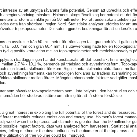
rt intresse av att utnyttja råvarans fulla potential. Genom att utveckla och eff
 energianvändning minskas. Holmens skogsförvaltning har noterat att det finn
tern är större än riktlinjen på 50 millimeter. För att undersöka storleken på
ades data från skördare i region Nord. Statistiska analyser utfördes för att u
påverkar toppkapsdiameter. Dessutom gjordes beräkningar för att undersöka o
ns en avvikelse från 50 millimeter för trädslagen tall, gran och löv. I gallring 
, tall 63,0 mm och gran 60,4 mm. I slutavverkning hade löv en toppkapsdiam
tydlig positiv korrelation mellan toppkapsdiameter och medelstamsvolym på
ysts i kartläggningen har det konstaterats att det teoretiskt finns möjlighete
 mellan 2,7 % - 10,1 %, beroende på trädslag och avverkningsform. Toppkap
h signifikanta skillnader förekom. Signifikanta skillnader påträffades mellan 
n och avverkningsformerna kan förmodligen förklaras av trädens avsmalning 
örklara skillnader mellan förare. Mängden påverkande faktorer vad gäller maski
den.
torer som påverkar topkapsdiametern som i inte belysts i den här studien och re
mområden bör studeras i större omfattning för att få större förståelse.
,
is a great interest in exploiting the full potential of the forest and its resource
 of forest materials reduces emissions and energy use. Holmen's forest mana
pulpwood when the top cross-cut diameter is greater than the 50-millimeter gui
 possible impact factors, data was analyzed from harvesters. Statistical an
ies, felling method or the driver influences the diameter of the top cross-cut. 
the utilization of tree volume could be improved.