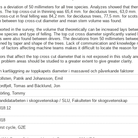
 a deviation of 50 millimeters for all tree species. Analyzes showed that ther
cies. The top cross-cut in thinning was 65,4 mm. for deciduous trees, 63,0 mm
ross-cut in final felling was 84,2 mm. for deciduous trees, 77,5 mm. for scot
ion between top cross-cut diameter and mean stem volume was found.
orted in the survey, the volume that theoretically can be increased lays bet
e species and type of felling. The top cut cross diameter significantly varied
es were also found between drivers. The deviations from 50 millimeters betwe
ained by taper and shape of the trees. Lack of communication and knowledge 
f factors affecting machine teams makes it difficult to locate the reason for 
rs that affect the top cross cut diameter that is not exposed in this study and
d problem areas should be studied to a greater extent to give greater clarity.
n kartläggning av toppkapets diameter i massaved och påverkande faktorer
llsten, Patrik
and
Johansson, Emil
ordfjell, Tomas
and
Bäcklund, Jon
örling, Tommy
andidatarbeten i skogsvetenskap / SLU, Fakulteten för skogsvetenskap
018:12
018
irst cycle, G2E