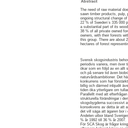
Abstract
The need of raw material doe
sawn timber products, pulp, 
ongoing structural change of
22 % of Sweden´s 335 000 pri
a substantial part of its wo
38 % of all private owned for
owners, with their forests wi
this group. There are about 2
hectares of forest represent
Svensk skogsindustris behov 
periodvis variera, men över t
ökar som en följd av en allt
och på senare tid även biobrä
naturvårdsambitioner. Det h
konkurrens som har förstärkt
billig och därmed inbjudit ä
tiden öka ytterligare om tullar
Parallellt med att efterfråga
strukturella förändringar i d
skogsbygderna successivt avf
konsekvens av detta är att al
det vill säga att ägaren bor
Andelen utbor bland Sveriges
% år 1992 till 36 % år 2007.
För SCA Skog är frågor kring