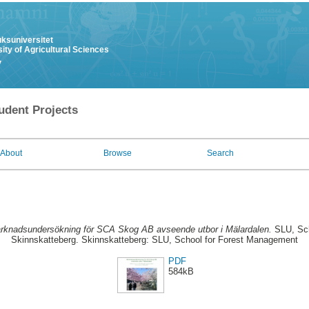
uksuniversitet
ity of Agricultural Sciences
y
udent Projects
About
Browse
Search
rknadsundersökning för SCA Skog AB avseende utbor i Mälardalen.
SLU, Sch
Skinnskatteberg. Skinnskatteberg: SLU, School for Forest Management
PDF
584kB