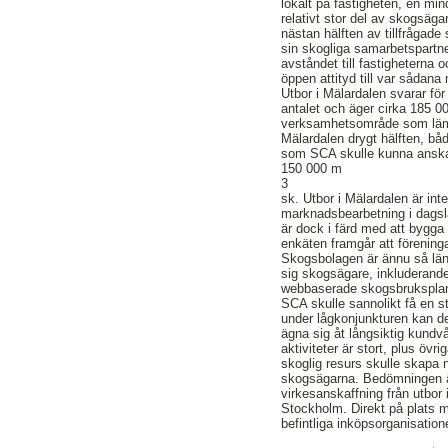
lokalt på fastigheten, en min
relativt stor del av skogsäga
nästan hälften av tillfrågade
sin skogliga samarbetspartne
avståndet till fastigheterna
öppen attityd till var sådan
Utbor i Mälardalen svarar för
antalet och äger cirka 185 
verksamhetsområde som lämna
Mälardalen drygt hälften, båd
som SCA skulle kunna anskaf
150 000 m
3
sk. Utbor i Mälardalen är int
marknadsbearbetning i dagsl
är dock i färd med att bygga
enkäten framgår att förening
Skogsbolagen är ännu så län
sig skogsägare, inkluderande
webbaserade skogsbruksplan
SCA skulle sannolikt få en st
under lågkonjunkturen kan det
ägna sig åt långsiktig kundv
aktiviteter är stort, plus övr
skoglig resurs skulle skapa 
skogsägarna. Bedömningen är 
virkesanskaffning från utbor
Stockholm. Direkt på plats m
befintliga inköpsorganisation