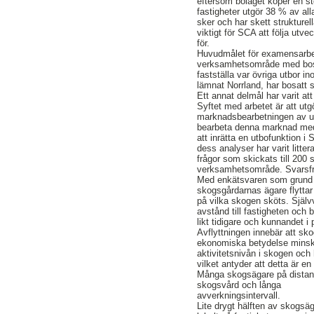
eftersom bolaget köper en st
fastigheter utgör 38 % av all
sker och har skett strukturel
viktigt för SCA att följa utve
för.
Huvudmålet för examensarbet
verksamhetsområde med bosta
fastställa var övriga utbor 
lämnat Norrland, har bosatt s
Ett annat delmål har varit at
Syftet med arbetet är att utg
marknadsbearbetningen av u
bearbeta denna marknad med b
att inrätta en utbofunktion 
dess analyser har varit litt
frågor som skickats till 20
verksamhetsområde. Svarsfr
Med enkätsvaren som grund h
skogsgårdarnas ägare flyttar i
på vilka skogen sköts. Själv
avstånd till fastigheten och 
likt tidigare och kunnandet 
Avflyttningen innebär att s
ekonomiska betydelse minska
aktivitetsnivån i skogen och
vilket antyder att detta är 
Många skogsägare på distan
skogsvård och långa
avverkningsintervall.
Lite drygt hälften av skogsäg