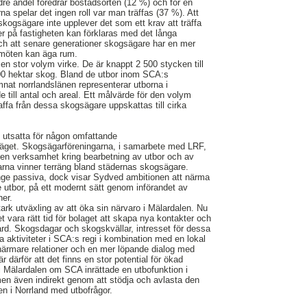
dre andel föredrar bostadsorten (12 %) och för en
rna spelar det ingen roll var man träffas (37 %). Att
 skogsägare inte upplever det som ett krav att träffa
r på fastigheten kan förklaras med det långa
 och att senare generationer skogsägare har en mer
a möten kan äga rum.
 en stor volym virke. De är knappt 2 500 stycken till
000 hektar skog. Bland de utbor inom SCA:s
t norrlandslänen representerar utborna i
e till antal och areal. Ett målvärde för den volym
fa från dessa skogsägare uppskattas till cirka
e utsatta för någon omfattande
äget. Skogsägarföreningarna, i samarbete med LRF,
 en verksamhet kring bearbetning av utbor och av
arna vinner terräng bland städernas skogsägare.
ge passiva, dock visar Sydved ambitionen att närma
 utbor, på ett modernt sätt genom införandet av
er.
ark utväxling av att öka sin närvaro i Mälardalen. Nu
 vara rätt tid för bolaget att skapa nya kontakter och
ård. Skogsdagar och skogskvällar, intresset för dessa
iga aktiviteter i SCA:s regi i kombination med en lokal
närmare relationer och en mer löpande dialog med
därför att det finns en stor potential för ökad
 i Mälardalen om SCA inrättade en utbofunktion i
en även indirekt genom att stödja och avlasta den
en i Norrland med utbofrågor.