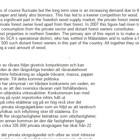
s of course fluctuate but the long term view is an increasing demand due to 
paper and lately also biomass. This has led to a keener competition for wood.
 a significant part in the Swedish wood supply market, the private forest owne
vate forest owner lived apart from their forest. In 2007 this figure had rise
od consumption from the private sector and distant forest owners constitutes
est properties in northern Sweden. The primary aim of this report is to make a
thin SCA´s operational district, who has settled in Mälardalen and to outline a
 500 such distant forest owners in this part of the country. All together they
ing a vast amount of wood.
,
av råvara följer givetvis konjunkturen och kan
iden är den långsiktiga trenden att råvarubehovet
 större förbrukning av sågade trävaror, massa, papper
nsle. Till detta kommer politiska
är har utmynnat i en hårdare konkurrens om veden, en
s av att den svenska råvaran varit förhållandevis
ven utländska virkesaktörer. Konkurrensen kan med
na på ryskt importvirke införs fullt ut.
n på virke etablerar sig på en hög nivå sker det
en privata skogsägarkåren som en följd av att landsoch
olkas och inflyttning sker till städerna. En
lt fler skogsfastigheter betraktas som utbofastigheter,
 i en annan kommun än den där fastigheten ligger.
 cirka 335 000 privata skogsägare har ökat från 22
 det privata skogsägandet och utbor av stort intresse