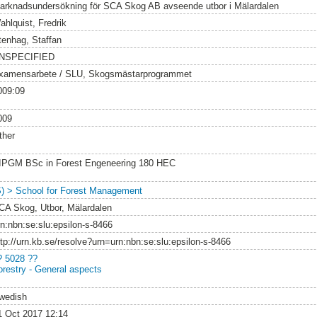
arknadsundersökning för SCA Skog AB avseende utbor i Mälardalen
ahlquist, Fredrik
tenhag, Staffan
NSPECIFIED
xamensarbete / SLU, Skogsmästarprogrammet
009:09
009
ther
IPGM BSc in Forest Engeneering 180 HEC
S) > School for Forest Management
CA Skog, Utbor, Mälardalen
rn:nbn:se:slu:epsilon-s-8466
ttp://urn.kb.se/resolve?urn=urn:nbn:se:slu:epsilon-s-8466
? 5028 ??
orestry - General aspects
wedish
1 Oct 2017 12:14