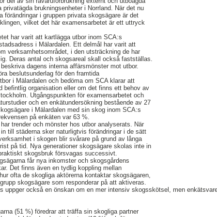
or del av sin råvaruförbrukning externt och utboägda
a privatägda brukningsenheter i Norrland. När det nu
la förändringar i gruppen privata skogsägare är det
cklingen, vilket det här examensarbetet är ett uttryck
et har varit att kartlägga utbor inom SCA:s
dsadress i Mälardalen. Ett delmål har varit att
inom verksamhetsområdet, i den utsträckning de har
ig. Deras antal och skogsareal skall också fastställas.
t beskriva dagens interna affärsmönster mot utbor.
öra beslutsunderlag för den framtida
tbor i Mälardalen och bedöma om SCA klarar att
efintlig organisation eller om det finns ett behov av
i Stockholm. Utgångspunkten för examensarbetet och
eraturstudier och en enkätundersökning bestående av 27
0 skogsägare i Mälardalen med sin skog inom SCA:s
ekvensen på enkäten var 63 %.
ar trender och mönster hos utbor analyserats. När
n till städerna sker naturligtvis förändringar i de sätt
verksamhet i skogen blir svårare på grund av långa
brist på tid. Nya generationer skogsägare skolas inte in
i praktiskt skogsbruk försvagas successivt.
kogsägarna får nya inkomster och skogsgårdens
r. Det finns även en tydlig koppling mellan
 hur ofta de skogliga aktörerna kontaktar skogsägaren,
en grupp skogsägare som responderar på att aktiveras.
s uppger också en önskan om en mer intensiv skogsskötsel, men enkätsvare
arna (51 %) föredrar att träffa sin skogliga partner