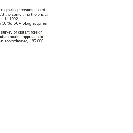
the growing consumption of
 At the same time there is an
rs. In 1992,
n to 36 %. SCA Skog acquires
 survey of distant foreign
 future market approach to
 own approximately 185 000