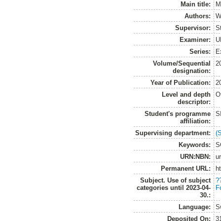
Main title:
M
Authors:
W
Supervisor:
S
Examiner:
U
Series:
E
Volume/Sequential
2
designation:
Year of Publication:
2
Level and depth
O
descriptor:
Student's programme
S
affiliation:
Supervising department:
(
Keywords:
S
URN:NBN:
u
Permanent URL:
h
Subject. Use of subject
?
categories until 2023-04-
F
30.:
Language:
S
Deposited On:
3