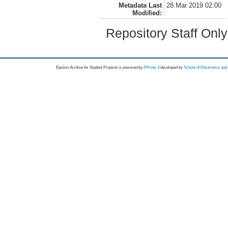
Metadata Last
28 Mar 2019 02:00
Modified:
Repository Staff Onl
Epsilon Archive for Student Projects is
powored by
EPrints 3
developed by
School of Electronics an