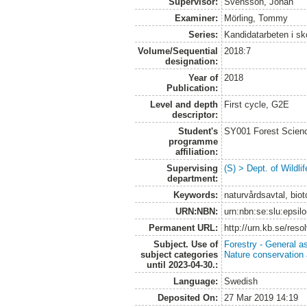
Supervisor:
Svensson, Johan
Examiner:
Mörling, Tommy
Series:
Kandidatarbeten i s
Volume/Sequential
2018:7
designation:
Year of
2018
Publication:
Level and depth
First cycle, G2E
descriptor:
Student's
SY001 Forest Scien
programme
affiliation:
Supervising
(S) > Dept. of Wildl
department:
Keywords:
naturvårdsavtal, bio
URN:NBN:
urn:nbn:se:slu:epsil
Permanent URL:
http://urn.kb.se/res
Subject. Use of
Forestry - General a
subject categories
Nature conservation
until 2023-04-30.:
Language:
Swedish
Deposited On:
27 Mar 2019 14:19