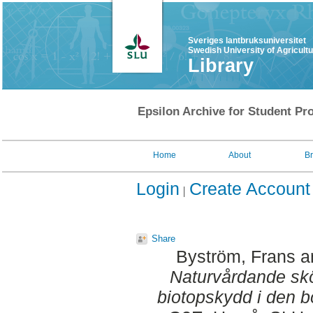
Sveriges lantbruksuniversitet
Swedish University of Agricult
Library
Epsilon Archive for Student Pro
Home
About
B
Login
Create Account
Share
Byström, Frans
a
Naturvårdande skö
biotopskydd i den b