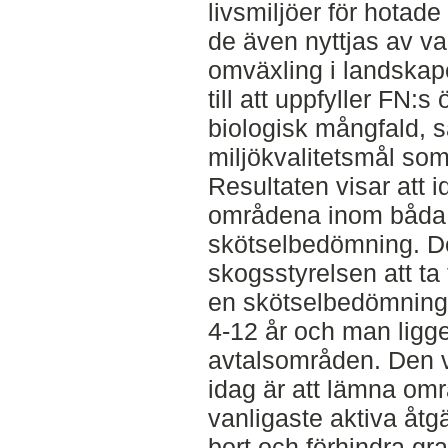
livsmiljöer för hotade 
de även nyttjas av van
omväxling i landskap
till att uppfyller FN
biologisk mångfald, s
miljökvalitetsmål som
Resultaten visar att 
områdena inom båda
skötselbedömning. Det
skogsstyrelsen att ta t
en skötselbedömning v
4-12 år och man ligge
avtalsområden. Den v
idag är att lämna omr
vanligaste aktiva åtg
bort och förhindra gr