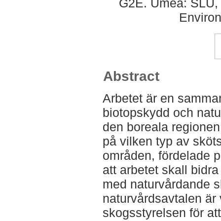
G2E. Umeå: SLU, D
Environ
Abstract
Arbetet är en samman
biotopskydd och natu
den boreala regionen
på vilken typ av sköts
områden, fördelade på
att arbetet skall bidr
med naturvårdande s
naturvårdsavtalen är v
skogsstyrelsen för at