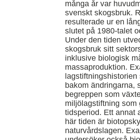
många år var huvudmå
svenskt skogsbruk. 
resulterade ur en lån
slutet på 1980-talet o
Under den tiden utve
skogsbruk sitt sektor
inklusive biologisk m
massaproduktion. Ex
lagstiftningshistorien
bakom ändringarna, s
begreppen som växte
miljölagstiftning s
tidsperiod. Ett annat 
här tiden är biotopsk
naturvårdslagen. Ex
undersöker också bio