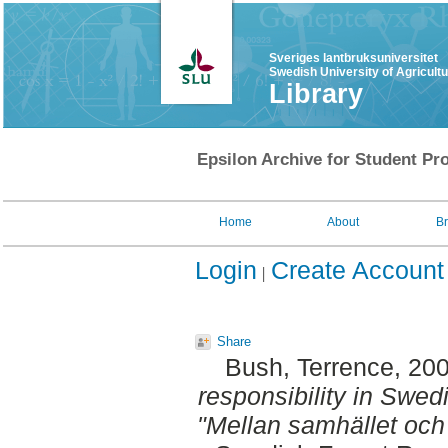
Sveriges lantbruksuniversitet
Swedish University of Agricult
Library
Epsilon Archive for Student Pro
Home
About
B
Login
Create Account
Share
Bush, Terrence
, 20
responsibility in Swed
"Mellan samhället och