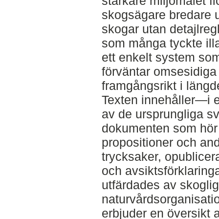
starkare miljömålet fi
skogsägare bredare ut
skogar utan detajlreg
som många tyckte illa
ett enkelt system som
förväntar omsesidiga f
framgångsrikt i längd
Texten innehåller—i 
av de ursprungliga s
dokumenten som hör ti
propositioner och andr
trycksaker, opublic
och avsiktsförklaring
utfärdades av skogli
naturvårdsorganisatio
erbjuder en översikt 