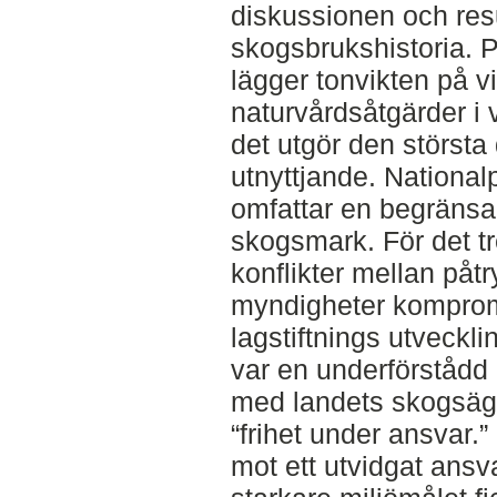
diskussionen och res
skogsbrukshistoria. P
lägger tonvikten på vi
naturvårdsåtgärder i
det utgör den störst
utnyttjande. National
omfattar en begränsa
skogsmark. För det t
konflikter mellan påt
myndigheter komprom
lagstiftnings utveckl
var en underförståd
med landets skogsä
“frihet under ansvar.” 
mot ett utvidgat ansv