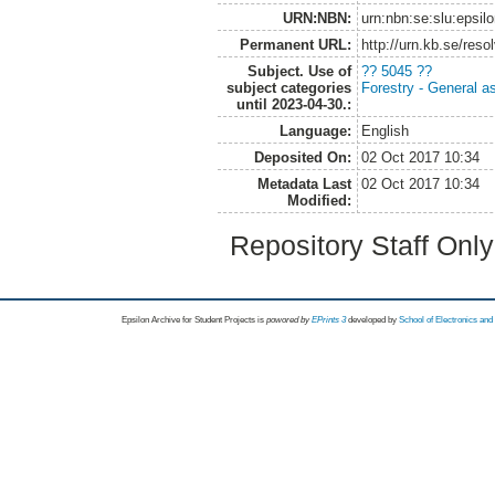
URN:NBN:
urn:nbn:se:slu:epsil
Permanent URL:
http://urn.kb.se/res
Subject. Use of
?? 5045 ??
subject categories
Forestry - General a
until 2023-04-30.:
Language:
English
Deposited On:
02 Oct 2017 10:34
Metadata Last
02 Oct 2017 10:34
Modified:
Repository Staff Onl
Epsilon Archive for Student Projects is
powored by
EPrints 3
developed by
School of Electronics an