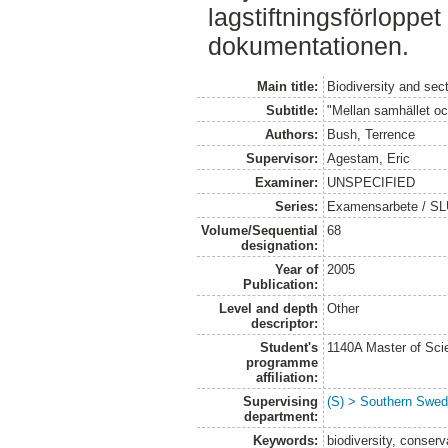
lagstiftningsförloppet
dokumentationen.
Main title:
Biodiversity and sect
Subtitle:
"Mellan samhället oc
Authors:
Bush, Terrence
Supervisor:
Agestam, Eric
Examiner:
UNSPECIFIED
Series:
Examensarbete / SLU
Volume/Sequential
68
designation:
Year of
2005
Publication:
Level and depth
Other
descriptor:
Student's
1140A Master of Scie
programme
affiliation:
Supervising
(S) > Southern Swed
department:
Keywords:
biodiversity, conser