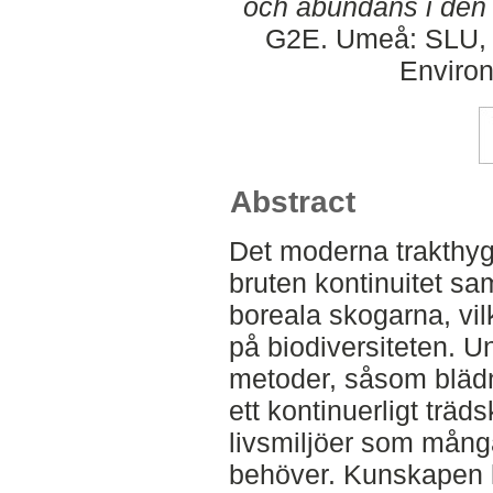
och abundans i den
G2E. Umeå: SLU, D
Environ
Abstract
Det moderna trakthyg
bruten kontinuitet s
boreala skogarna, vil
på biodiversiteten. U
metoder, såsom blädni
ett kontinuerligt träd
livsmiljöer som mång
behöver. Kunskapen k