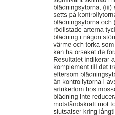
blädningsytorna, (iii
setts på kontrollytor
blädningsytorna och (
rödlistade arterna ty
blädning i någon stör
värme och torka som
kan ha orsakat de fö
Resultatet indikerar a
komplement till det t
eftersom blädningsyt
än kontrollytorna i 
artrikedom hos mossor
blädning inte reducer
motståndskraft mot tor
slutsatser kring långt