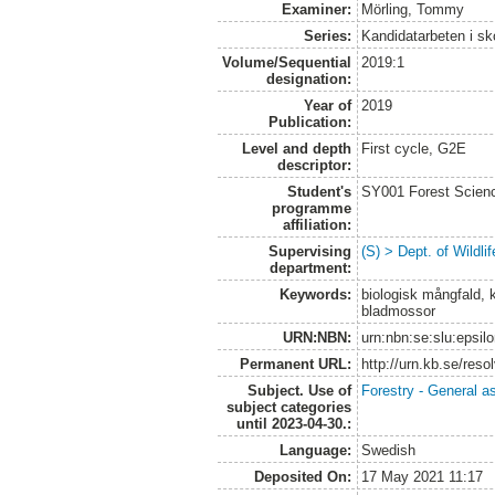
Examiner:
Mörling, Tommy
Series:
Kandidatarbeten i s
Volume/Sequential
2019:1
designation:
Year of
2019
Publication:
Level and depth
First cycle, G2E
descriptor:
Student's
SY001 Forest Scien
programme
affiliation:
Supervising
(S) > Dept. of Wildl
department:
Keywords:
biologisk mångfald, 
bladmossor
URN:NBN:
urn:nbn:se:slu:epsil
Permanent URL:
http://urn.kb.se/res
Subject. Use of
Forestry - General a
subject categories
until 2023-04-30.:
Language:
Swedish
Deposited On:
17 May 2021 11:17