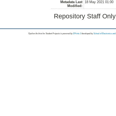
Metadata Last
18 May 2021 01:00
Modified:
Repository Staff Onl
Epsilon Archive for Student Projects is
powored by
EPrints 3
developed by
School of Electronics an