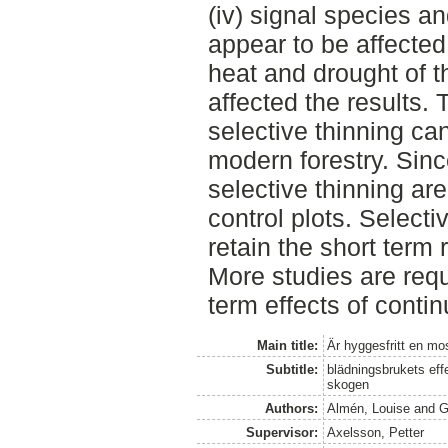
(iv) signal species an
appear to be affected
heat and drought of
affected the results. 
selective thinning c
modern forestry. Since
selective thinning ar
control plots. Selecti
retain the short term
More studies are requ
term effects of contin
Main title:
Är hyggesfritt en m
Subtitle:
blädningsbrukets eff
skogen
Authors:
Almén, Louise
and
G
Supervisor:
Axelsson, Petter