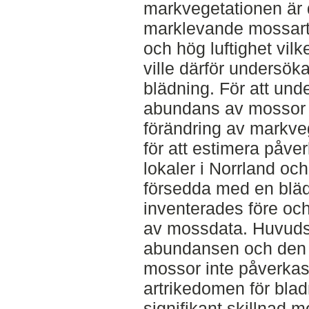
markvegetationen är
marklevande mossart
och hög luftighet vilke
ville därför undersö
blädning. För att un
abundans av mossor fö
förändring av markve
för att estimera påver
lokaler i Norrland oc
försedda med en blädn
inventerades före och
av mossdata. Huvudslu
abundansen och den 
mossor inte påverkas 
artrikedomen för bla
signifikant skillnad m