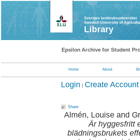
Sveriges lantbruksuniversitet
Swedish University of Agricult
Library
Epsilon Archive for Student Pro
Home
About
B
Login
Create Account
Share
Almén, Louise
and
Gr
Är hyggesfritt
blädningsbrukets ef