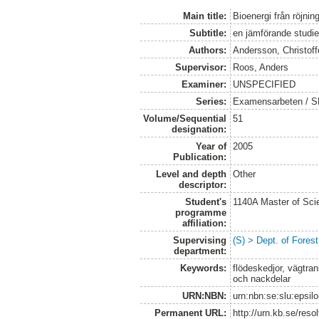
Main title:
Bioenergi från röjning
Subtitle:
en jämförande studie 
Authors:
Andersson, Christoff
Supervisor:
Roos, Anders
Examiner:
UNSPECIFIED
Series:
Examensarbeten / SL
Volume/Sequential
51
designation:
Year of
2005
Publication:
Level and depth
Other
descriptor:
Student's
1140A Master of Scie
programme
affiliation:
Supervising
(S) > Dept. of Fores
department:
Keywords:
flödeskedjor, vägtran
och nackdelar
URN:NBN:
urn:nbn:se:slu:epsil
Permanent URL:
http://urn.kb.se/res