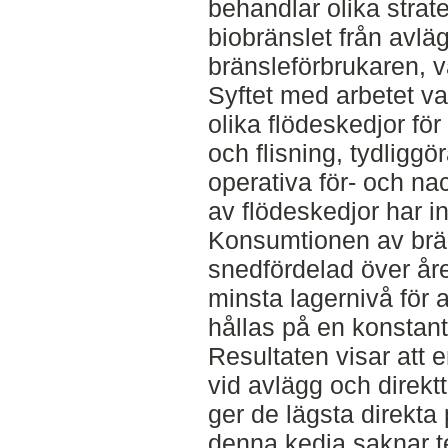
behandlar olika strate
biobränslet från avläg
bränsleförbrukaren, 
Syftet med arbetet va
olika flödeskedjor för
och flisning, tydligg
operativa för- och nac
av flödeskedjor har in
Konsumtionen av bräns
snedfördelad över åre
minsta lagernivå för a
hållas på en konstant 
Resultaten visar att 
vid avlägg och direkttr
ger de lägsta direkta
denna kedja saknar t