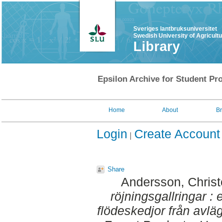
Sveriges lantbruksuniversitet
Swedish University of Agricult
Library
Epsilon Archive for Student Pro
Home
About
B
Login
Create Account
Share
Andersson, Christ
röjningsgallringar :
flödeskedjor från avlägg