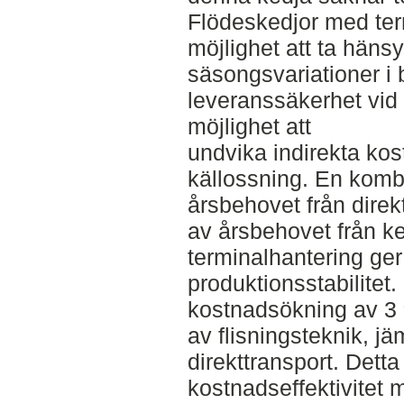
Flödeskedjor med ter
möjlighet att ta hänsyn
säsongsvariationer i
leveranssäkerhet vid
möjlighet att
undvika indirekta ko
källossning. En kom
årsbehovet från dire
av årsbehovet från k
terminalhantering ge
produktionsstabilitet
kostnadsökning av 3 
av flisningsteknik, j
direkttransport. Det
kostnadseffektivitet 