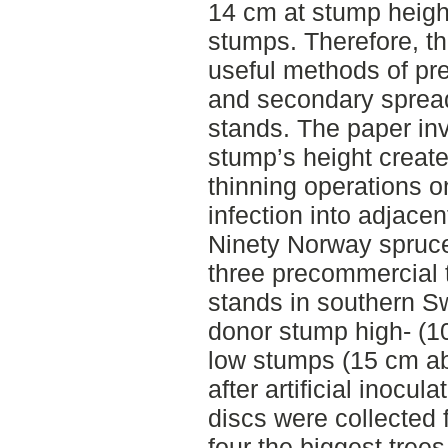
14 cm at stump heigh
stumps. Therefore, th
useful methods of pre
and secondary spread
stands. The paper inv
stump’s height creat
thinning operations o
infection into adjacen
Ninety Norway spruce
three precommercial 
stands in southern S
donor stump high- (1
low stumps (15 cm ab
after artificial inocu
discs were collected
four the biggest trees