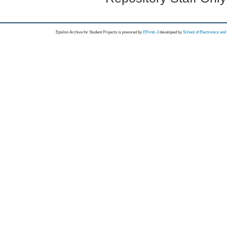
Epsilon Archive for Student Projects is
powored by
EPrints 3
developed by
School of Electronics an