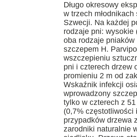
Długo okresowy eksp
w trzech młodnikach
Szwecji. Na każdej 
rodzaje pni: wysokie 
oba rodzaje pniaków 
szczepem H. Parvipo
wszczepieniu sztuczne
pni i czterech drzew 
promieniu 2 m od za
Wskaźnik infekcji os
wprowadzony szczep 
tylko w czterech z 5
(0,7% częstotliwości 
przypadków drzewa z
zarodniki naturalnie