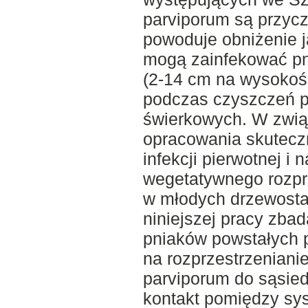
parviporum są przyczy
powoduje obniżenie j
mogą zainfekować pn
(2-14 cm na wysokośc
podczas czyszczeń 
świerkowych. W związ
opracowania skutecz
infekcji pierwotnej i 
wegetatywnego rozprz
w młodych drzewost
niniejszej pracy zba
pniaków powstałych 
na rozprzestrzeniani
parviporum do sąsie
kontakt pomiędzy sy