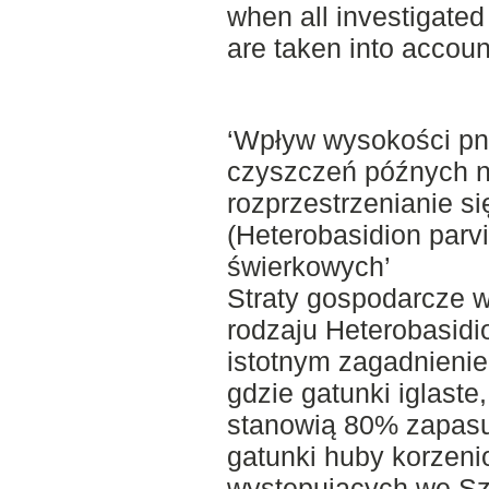
when all investigated
are taken into accoun
‘Wpływ wysokości pn
czyszczeń późnych 
rozprzestrzenianie s
(Heterobasidion par
świerkowych’
Straty gospodarcze 
rodzaju Heterobasidi
istotnym zagadnieni
gdzie gatunki iglaste
stanowią 80% zapasu
gatunki huby korzeni
występujących we Sz