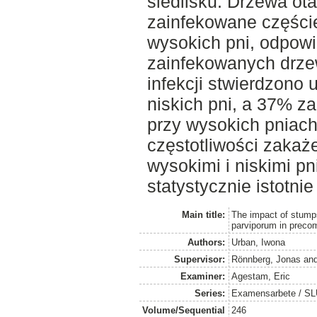
siedlisku. Drzewa ota
zainfekowane częście
wysokich pni, odpowi
zainfekowanych drze
infekcji stwierdzono
niskich pni, a 37% z
przy wysokich pniach
częstotliwości zakaż
wysokimi i niskimi p
statystycznie istotnie
Main title:
The impact of stump
parviporum in precom
Authors:
Urban, Iwona
Supervisor:
Rönnberg, Jonas
an
Examiner:
Agestam, Eric
Series:
Examensarbete / SLU
Volume/Sequential
246