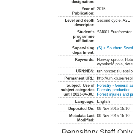
designation:
Year of
2015
Publication:
Level and depth
Second cycle, A2E
descriptor:
Student's
SM001 Euroforester
programme
affiliation:
Supervising
(S) > Southern Swed
department:
Keywords:
Norway spruce, Hete
wysokość pnia, świe
URN:NBN:
urn:nbn:se:slu:epsil
Permanent URL:
http://urn.kb.se/res
Subject. Use of
Forestry - General a
subject categories
Forestry production
until 2023-04-30.:
Forest injuries and p
Language:
English
Deposited On:
09 Nov 2015 15:10
Metadata Last
09 Nov 2015 15:10
Modified:
Repository Staff Onl