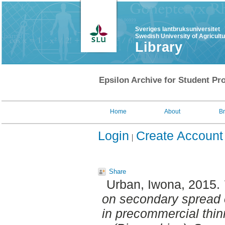
Sveriges lantbruksuniversitet
Swedish University of Agricult
Library
Epsilon Archive for Student Pro
Home
About
B
Login
Create Account
Share
Urban, Iwona
, 2015.
on secondary spread 
in precommercial thi