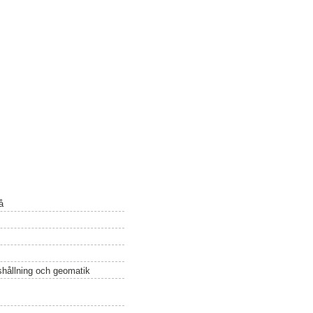
å
ushållning och geomatik