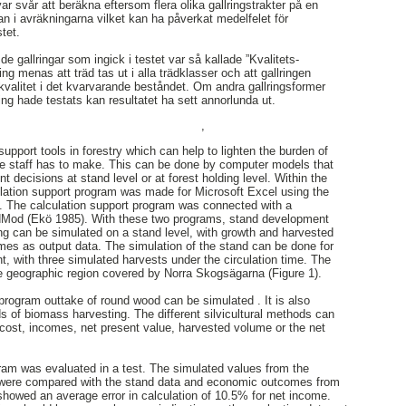
r svår att beräkna eftersom flera olika gallringstrakter på en
n i avräkningarna vilket kan ha påverkat medelfelet för
tet.
tt de gallringar som ingick i testet var så kallade ”Kvalitets-
ring menas att träd tas ut i alla trädklasser och att gallringen
 kvalitet i det kvarvarande beståndet. Om andra gallringsformer
lring hade testats kan resultatet ha sett annorlunda ut.
,
support tools in forestry which can help to lighten the burden of
he staff has to make. This can be done by computer models that
nt decisions at stand level or at forest holding level. Within the
ulation support program was made for Microsoft Excel using the
©. The calculation support program was connected with a
dMod (Ekö 1985). With these two programs, stand development
ing can be simulated on a stand level, with growth and harvested
es as output data. The simulation of the stand can be done for
t, with three simulated harvests under the circulation time. The
he geographic region covered by Norra Skogsägarna (Figure 1).
 program outtake of round wood can be simulated . It is also
nds of biomass harvesting. The different silvicultural methods can
cost, incomes, net present value, harvested volume or the net
ram was evaluated in a test. The simulated values from the
 were compared with the stand data and economic outcomes from
 showed an average error in calculation of 10.5% for net income.