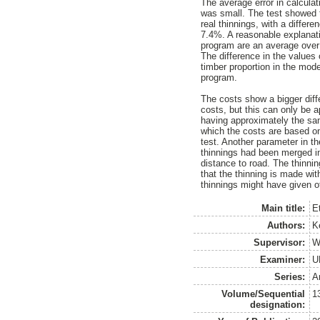
The average error in calculat
was small. The test showed 
real thinnings, with a differe
7.4%. A reasonable explanatio
program are an average over 
The difference in the values
timber proportion in the mode
program.
The costs show a bigger diff
costs, but this can only be ap
having approximately the same
which the costs are based on
test. Another parameter in th
thinnings had been merged in
distance to road. The thinnin
that the thinning is made wit
thinnings might have given ot
Main title:
E
Authors:
K
Supervisor:
W
Examiner:
U
Series:
A
Volume/Sequential
1
designation: