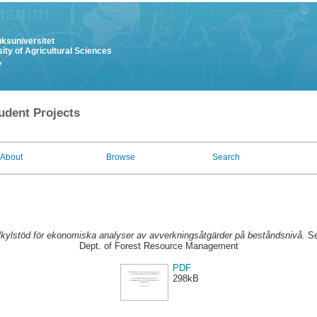
uksuniversitet
ity of Agricultural Sciences
y
udent Projects
About
Browse
Search
lkylstöd för ekonomiska analyser av avverkningsåtgärder på beståndsnivå.
Se
Dept. of Forest Resource Management
PDF
298kB