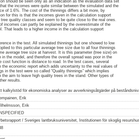
ion should be seen only as an indication as the evaluation data set
that the incomes were quite similar between the simulated and the
nce of 1.6%. The cost of the thinnings differs a bit more, by
n for this is that the incomes given in the calculation support
tree quality classes and seem to be quite close to the real ones.
 of incomes can partly be explained by the overestimate of the
l. That leads to a higher income in the calculation support
erence in the test. All simulated thinnings but one showed to low
plied to this particular average tree size due to all four thinnings
 average tree size at harvest. It is this parameter (tree size) on
 in the model, and therefore the overall spread was poor in the
e cost function is distance to road. In the test cases, several
 the economic report which adds uncertainty to the real values of
gs in the test were so called “Quality thinnings” which implies
h the aim to leave high quality trees in the stand. Other types of
her results.
tt kalkylstöd för ekonomiska analyser av avverkningsåtgärder på beståndsniv
empainen, Erik
ilhelmsson, Erik
NSPECIFIED
rbetsrapport / Sveriges lantbruksuniversitet, Institutionen för skoglig resursh
38