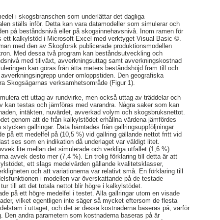
medel i skogsbranschen som underlättar det dagliga
en ställs inför. Detta kan vara datamodeller som simulerar och
nden på beståndsnivå eller på skogsinnehavsnivå. Inom ramen för
 ett kalkylstöd i Microsoft Excel med verktyget Visual Basic ©.
man med den av Skogforsk publicerade produktionsmodellen
ron. Med dessa två program kan beståndsutveckling och
ndsnivå med tillväxt, avverkningsuttag samt avverkningskostnad
uleringen kan göras från åtta meters beståndshöjd fram till och
 avverkningsingrepp under omloppstiden. Den geografiska
rra Skogsägarnas verksamhetsområde (Figur 1).
ulera ett uttag av rundvirke, men också uttag av träddelar och
iv kan testas och jämföras med varandra. Några saker som kan
naden, intäkten, nuvärdet, avverkad volym och skogsbruksnettot.
tödet genom att de från kalkylstödet erhållna värdena jämfördes
 stycken gallringar. Data hämtades från gallringsuppföljningar
 på ett medelfel på (10,5 %) vid gallring gällande nettot fritt vid
st ses som en indikation då underlaget var väldigt litet.
avvek lite mellan det simulerade och verkliga utfallet (1,6 %)
avvek desto mer (7,4 %). En trolig förklaring till detta är att
ylstödet, ett slags medelvärden gällande kvalitetsklasser,
igheten och att variationerna var relativt små. En förklaring till
delsfunktionen i modellen var överskattande på de testade
tur till att det totala nettot blir högre i kalkylstödet.
e på ett högre medelfel i testet. Alla gallringar utom en visade
ader, vilket egentligen inte säger så mycket eftersom de flesta
elstam i uttaget, och det är dessa kostnaderna baseras på, varför
lig. Den andra parametern som kostnaderna baseras på är