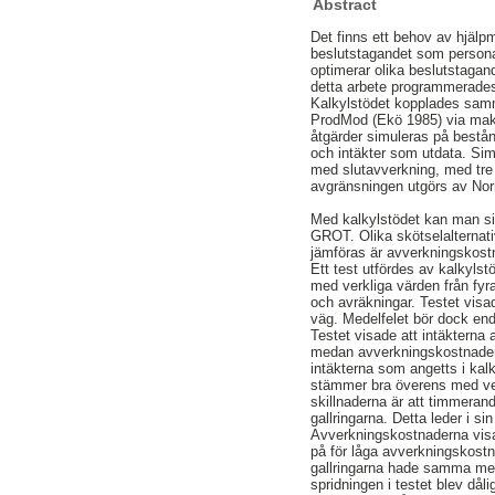
Abstract
Det finns ett behov av hjälp
beslutstagandet som personal
optimerar olika beslutstaga
detta arbete programmerades
Kalkylstödet kopplades sam
ProdMod (Ekö 1985) via mak
åtgärder simuleras på bestå
och intäkter som utdata. Sim
med slutavverkning, med tre
avgränsningen utgörs av No
Med kalkylstödet kan man sim
GROT. Olika skötselalternat
jämföras är avverkningskost
Ett test utfördes av kalkyls
med verkliga värden från fyra
och avräkningar. Testet visade
väg. Medelfelet bör dock enda
Testet visade att intäkterna 
medan avverkningskostnaderna 
intäkterna som angetts i kalk
stämmer bra överens med verkl
skillnaderna är att timmeran
gallringarna. Detta leder i sin 
Avverkningskostnaderna visad
på för låga avverkningskostn
gallringarna hade samma med
spridningen i testet blev då