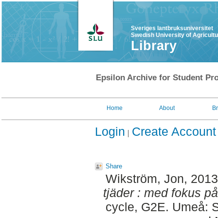
Sveriges lantbruksuniversitet
Swedish University of Agricult
Library
Epsilon Archive for Student Pro
Home
About
B
Login
Create Account
Share
Wikström, Jon
, 201
tjäder : med fokus 
cycle, G2E. Umeå: S