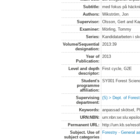
Subtitle:
med fokus på häckn
Authors:
Wikström, Jon
Supervisor:
Olsson, Gert
and
Ka
Examiner:
Mörling, Tommy
Series:
Kandidatarbeten i s
Volume/Sequential
2013:39
designation:
Year of
2013
Publication:
Level and depth
First cycle, G2E
descriptor:
Student's
SY001 Forest Scien
programme
affiliation:
Supervising
(S) > Dept. of Fore
department:
Keywords:
anpassad skötsel, Pl
URN:NBN:
urn:nbn:se:slu:epsil
Permanent URL:
http://urn.kb.se/res
Subject. Use of
Forestry - General a
subject categories