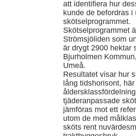
att identifiera hur de
kunde de befordras i
skötselprogrammet.
Skötselprogrammet ä
Strömsjöliden som u
är drygt 2900 hektar s
Bjurholmen Kommun,
Umeå.
Resultatet visar hur 
lång tidshorisont, här
åldersklassfördelnin
tjäderanpassade skötse
jämföras mot ett refer
utom de med målklas
sköts rent nuvärde
trakthyggesbruk.