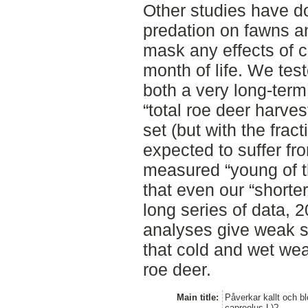
Other studies have d
predation on fawns an
mask any effects of co
month of life. We tes
both a very long-term
“total roe deer harve
set (but with the frac
expected to suffer fr
measured “young of t
that even our “shorter-
long series of data, 2
analyses give weak s
that cold and wet wea
roe deer.
Main title:
Påverkar kallt och b
capreolus L)?