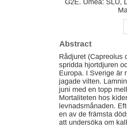
G2E. Umeå: SLU, De
Ma
Abstract
Rådjuret (Capreolus c
spridda hjortdjuren oc
Europa. I Sverige är r
jagade vilten. Lamnin
juni med en topp mell
Mortaliteten hos kide
levnadsmånaden. Efte
en av de främsta död
att undersöka om kall