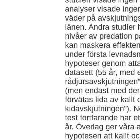
analyser visade ingen 
väder på avskjutnings
länen. Andra studier
nivåer av predation på
kan maskera effekten
under första levnads
hypoteser genom atta
datasett (55 år, med 
rådjursavskjutningen”
(men endast med den
förvätas lida av kallt
kidavskjutningen”). N
test fortfarande har et
år. Överlag ger våra a
hypotesen att kallt o