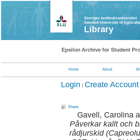
Sveriges lantbruksuniversitet
Swedish University of Agricult
Library
Epsilon Archive for Student Pro
Home
About
B
Login
Create Account
Share
Gavell, Carolina
a
Påverkar kallt och 
rådjurskid (Capreolu