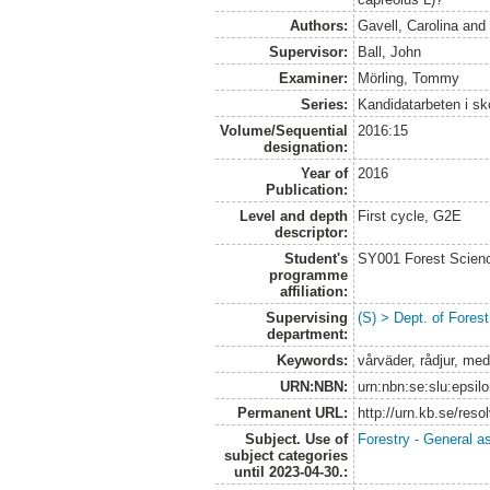
Authors:
Gavell, Carolina
an
Supervisor:
Ball, John
Examiner:
Mörling, Tommy
Series:
Kandidatarbeten i s
Volume/Sequential
2016:15
designation:
Year of
2016
Publication:
Level and depth
First cycle, G2E
descriptor:
Student's
SY001 Forest Scien
programme
affiliation:
Supervising
(S) > Dept. of Fore
department:
Keywords:
vårväder, rådjur, me
URN:NBN:
urn:nbn:se:slu:epsil
Permanent URL:
http://urn.kb.se/res
Subject. Use of
Forestry - General a
subject categories
until 2023-04-30.: