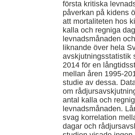
första kritiska levn
påverkan på kidens ö
att mortaliteten hos 
kalla och regniga dag
levnadsmånaden och a
liknande över hela S
avskjutningsstatistik
2014 för en långtids
mellan åren 1995-201
studie av dessa. Data
om rådjursavskjutni
antal kalla och regni
levnadsmånaden. Lån
svag korrelation mell
dagar och rådjursavs
studien visade ingen k