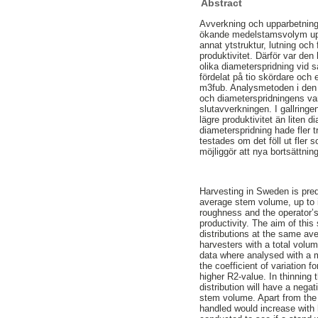
Abstract
Avverkning och upparbetning
ökande medelstamsvolym upp t
annat ytstruktur, lutning och
produktivitet. Därför var den
olika diameterspridning vid
fördelat på tio skördare och
m3fub. Analysmetoden i den 
och diameterspridningens vari
slutavverkningen. I gallringe
lägre produktivitet än lite
diameterspridning hade fler t
testades om det föll ut fler 
möjliggör att nya bortsättni
Harvesting in Sweden is predo
average stem volume, up to it
roughness and the operator’s 
productivity. The aim of this
distributions at the same av
harvesters with a total volu
data where analysed with a m
the coefficient of variation f
higher R2-value. In thinning 
distribution will have a nega
stem volume. Apart from the m
handled would increase with h