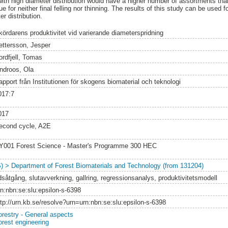
with high diameter distribution would have a higher number of assortments tha
ue for neither final felling nor thinning. The results of this study can be used
r distribution.
kördarens produktivitet vid varierande diameterspridning
ettersson, Jesper
ordfjell, Tomas
indroos, Ola
apport från Institutionen för skogens biomaterial och teknologi
017:7
017
econd cycle, A2E
Y001 Forest Science - Master's Programme 300 HEC
S) > Department of Forest Biomaterials and Technology (from 131204)
idsåtgång, slutavverkning, gallring, regressionsanalys, produktivitetsmodell
rn:nbn:se:slu:epsilon-s-6398
ttp://urn.kb.se/resolve?urn=urn:nbn:se:slu:epsilon-s-6398
orestry - General aspects
orest engineering