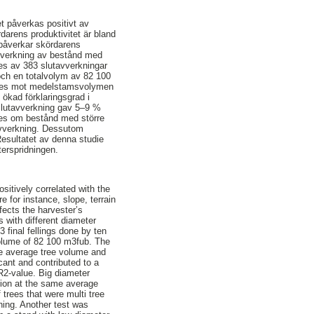
t påverkas positivt av
arens produktivitet är bland
n påverkar skördarens
 avverkning av bestånd med
s av 383 slutavverkningar
 och en totalvolym av 82 100
lldes mot medelstamsvolymen
 ökad förklaringsgrad i
i slutavverkning gav 5–9 %
des om bestånd med större
tavverkning. Dessutom
 Resultatet av denna studie
terspridningen.
sitively correlated with the
e for instance, slope, terrain
fects the harvester’s
s with different diameter
final fellings done by ten
volume of 82 100 m3fub. The
he average tree volume and
ficant and contributed to a
 R2-value. Big diameter
ution at the same average
trees that were multi tree
nning. Another test was