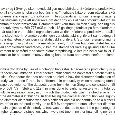
 av skog i Sverige sker huvudsakligen med skördare. Skördarens produktivite
ill skördarens tekniska begränsning. Ytterligare faktorer som påverkar skörd
 förarens skicklighet. En faktor som inte studerats är hur diameterspridninge
 här studiens syfte att undersöka om det finns en skillnad i produktivitet vid
 samma medelstamsvolym. Datamaterialet kom från Holmen Skog, och utgjorde
 en totalvolym av 669 777 m3fub, och 112 gallringar, fördelat på åtta skördare
här studien var multipel regressionsanalys där skördarens produktivitet stä
anskoefficient. Diameterspridningen var statistiskt signifikant samt bidrog till
n var diameterspridningen inte statistiskt signifikant. Stor diameterspridning 
n diameterspridning vid samma medelstamsvolym. Utöver huvudresultatet testa
räd som flerträdshanterades, vilket inte stämde för vare sig gallring eller slu
sortiment ur bestånd med större diameterspridning, vilket inte heller var fallet.
ngsmallar för skördare i slutavverkning kan tas fram som även innefattar diame
,
minantly done by use of single-grip harvester. A harvester’s productivity is po
s technical limitation. Other factors influencing the harvester’s productivity ar
skill. One factor that has not been studied is how the diameter distribution ef
 study was to see if there is a difference in productivity when harvesting stand
erage tree volume. The datasets came from Holmen Skog and consisted of 383 
me of 669 777 m3fub and 112 thinnings done by eight harvesters with a total 
ultiple regression analysis, in which the productivity was matched against t
or the diameter distributions. In final felling the diameter distribution was signi
the diameter distribution was not significant and did not contribute to a higher
tive effect on the productivity up to 5-9 % compared to small diameter distrib
ain objective of this study, a test was conducted to see if the percentage of 
igher diameter distribution, which were not true in neither final felling nor thi