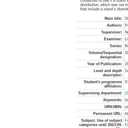
conducted to see if a stand 
distribution, which was not tr
that include a stand´s diamete
Main title:
S
Authors:
P
Supervisor:
N
Examiner:
L
Series:
R
Volume/Sequential
2
designation:
Year of Publication:
2
Level and depth
S
descriptor:
Student's programme
S
affiliation:
Supervising department:
(
Keywords:
t
URN:NBN:
u
Permanent URL:
h
Subject. Use of subject
F
categories until 2023-04-
F