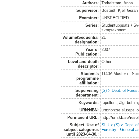
Authors:
Torkelstam, Anna
Supervisor:
Bostedt, Kjell Göran
Examiner:
UNSPECIFIED
Series:
Studentuppsats / Sver
skogsekonomi
Volume/Sequential
21
designation:
Year of
2007
Publication:
Level and depth
Other
descriptor:
Student's
1140A Master of Scie
programme
affiliation:
Supervising
(S) > Dept. of Fore
department:
Keywords:
repellent, älg, betn
URN:NBN:
urn:nbn:se:slu:epsil
Permanent URL:
http://urn.kb.se/res
Subject. Use of
SLU > (S) > Dept. o
subject categories
Forestry - General a
until 2023-04-30.: