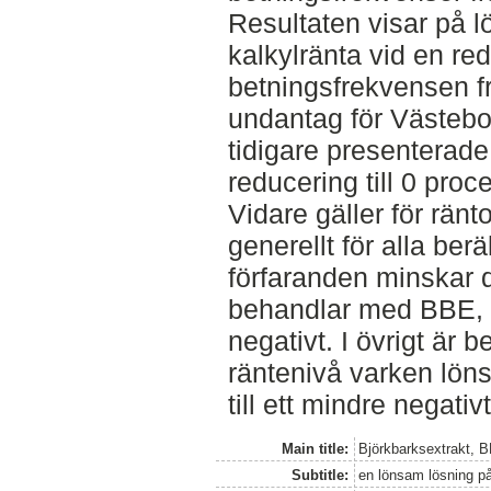
Resultaten visar på 
kalkylränta vid en re
betningsfrekvensen fr
undantag för Västebo
tidigare presenterade
reducering till 0 proc
Vidare gäller för ränt
generellt för alla ber
förfaranden minskar 
behandlar med BBE, ne
negativt. I övrigt är 
räntenivå varken lön
till ett mindre negativt
Main title:
Björkbarksextrakt, 
Subtitle:
en lönsam lösning p