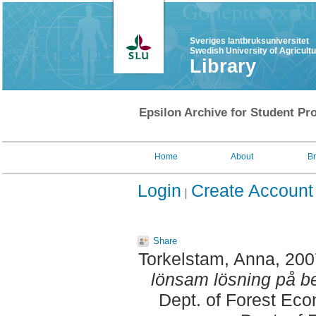
Sveriges lantbruksuniversitet
Swedish University of Agricult
Library
Epsilon Archive for Student Pro
Home
About
B
Login
Create Account
Share
Torkelstam, Anna
, 20
lönsam lösning på b
Dept. of Forest Ec