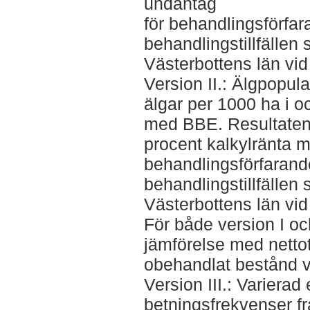
undantag
för behandlingsförfa
behandlingstillfällen
Västerbottens län vid 
Version II.: Älgpopula
älgar per 1000 ha i 
med BBE. Resultaten 
procent kalkylränta 
behandlingsförfaran
behandlingstillfällen
Västerbottens län vid 
För både version I oc
jämförelse med netto
obehandlat bestånd vi
Version III.: Varierad 
betningsfrekvenser frå