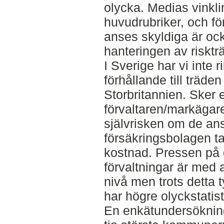
olycka. Medias vinklin
huvudrubriker, och för
anses skyldiga är ocks
hanteringen av risktr
I Sverige har vi inte 
förhållande till träd
Storbritannien. Sker 
förvaltaren/markägare
självrisken om de an
försäkringsbolagen t
kostnad. Pressen på
förvaltningar är med
nivå men trots detta t
har högre olyckstatis
En enkätundersökning 