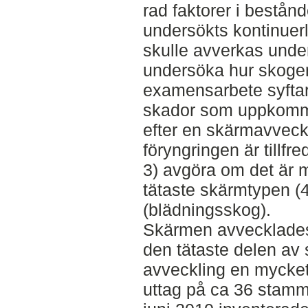
rad faktorer i bestån
undersökts kontinuer
skulle avverkas unde
undersöka hur skogen 
examensarbete syftar 
skador som uppkomm
efter en skärmavveck
föryngringen är tillfre
3) avgöra om det är m
tätaste skärmtypen (4
(blädningsskog).
Skärmen avvecklades 
den tätaste delen av 
avveckling en mycke
uttag på ca 36 stamm