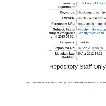
Supervising
(S) > Dept. of Fore
department:
Keywords:
högskärm, gran, föry
URN:NBN:
urn:nbn:se:slu:epsil
Permanent URL:
http://urn.kb.se/res
Subject. Use of
Forestry - General a
subject categories
Forestry production
until 2023-04-30.:
Language:
Swedish
Deposited On:
14 Sep 2011 08:35
Metadata Last
20 Apr 2012 14:22
Modified:
Repository Staff Onl
Epsilon Archive for Student Projects is
powored by
EPrints 3
developed by
School of Electronics an