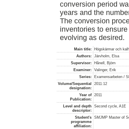
conversion period was
years and the number 
The conversion proce
inventories to ensure
evolving as desired.
Main title:
Högskärmar och kalh
Authors:
Järvholm, Elsa
Supervisor:
Hånell, Björn
Examiner:
Valinger, Erik
Series:
Examensarbeten / SLU
Volume/Sequential
2011:12
designation:
Year of
2011
Publication:
Level and depth
Second cycle, A1E
descriptor:
Student's
SMJMP Master of Sc
programme
affiliation: