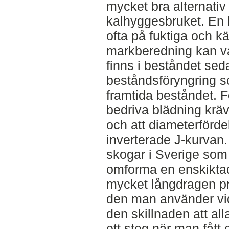
mycket bra alternativ 
kalhyggesbruket. En
ofta på fuktiga och k
markberedning kan va
finns i beståndet sed
beståndsföryngring so
framtida beståndet. F
bedriva blädning kräv
och att diameterförde
inverterade J-kurvan. 
skogar i Sverige som 
omforma en enskiktad 
mycket långdragen pr
den man använder vi
den skillnaden att al
ett steg när man fått 