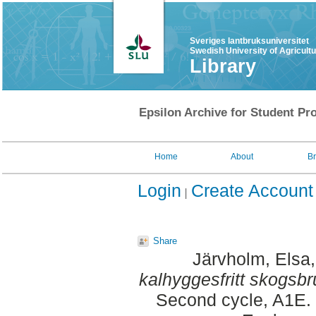
Sveriges lantbruksuniversitet
Swedish University of Agricult
Library
Epsilon Archive for Student Pro
Home
About
B
Login
Create Account
Share
Järvholm, Elsa
kalhyggesfritt skogsb
Second cycle, A1E. 