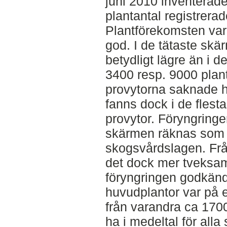
juni 2010 inventerad
plantantal registrerad
Plantförekomsten var 
god. I de tätaste skä
betydligt lägre än i 
3400 resp. 9000 plan
provytorna saknade h
fanns dock i de flesta
provytor. Föryngrin
skärmen räknas som 
skogsvårdslagen. Frå
det dock mer tveksa
föryngringen godkänd.
huvudplantor var på 
från varandra ca 1700
ha i medeltal för alla