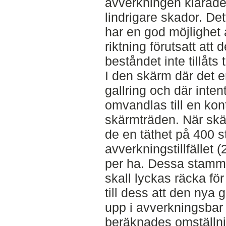
avverkningen klarade
lindrigare skador. De
har en god möjlighet 
riktning förutsatt att
beståndet inte tillåts
I den skärm där det e
gallring och där inte
omvandlas till en kon
skärmträden. När skä
de en täthet på 400 
avverkningstillfället
per ha. Dessa stamma
skall lyckas räcka fö
till dess att den nya
upp i avverkningsbar
beräknades omställni