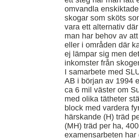
omvandla enskiktade s
skogar som sköts som
vara ett alternativ d
man har behov av att
eller i områden där 
ej lämpar sig men det
inkomster från skoge
I samarbete med SLU
AB i början av 1994 
ca 6 mil väster om S
med olika tätheter st
block med vardera fyr
härskande (H) träd 
(MH) träd per ha, 400
examensarbeten har 