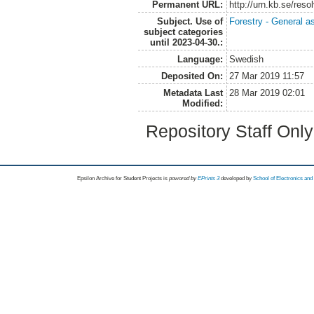
Permanent URL:
http://urn.kb.se/res
Subject. Use of
Forestry - General a
subject categories
until 2023-04-30.:
Language:
Swedish
Deposited On:
27 Mar 2019 11:57
Metadata Last
28 Mar 2019 02:01
Modified:
Repository Staff Onl
Epsilon Archive for Student Projects is
powored by
EPrints 3
developed by
School of Electronics an