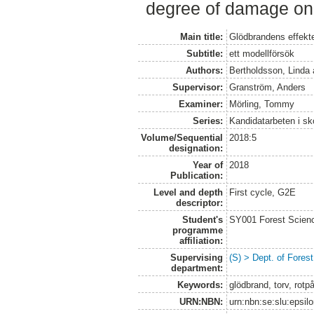
degree of damage on 
Main title:
Glödbrandens effekte
Subtitle:
ett modellförsök
Authors:
Bertholdsson, Linda
Supervisor:
Granström, Anders
Examiner:
Mörling, Tommy
Series:
Kandidatarbeten i s
Volume/Sequential
2018:5
designation:
Year of
2018
Publication:
Level and depth
First cycle, G2E
descriptor:
Student's
SY001 Forest Scien
programme
affiliation:
Supervising
(S) > Dept. of Fore
department:
Keywords:
glödbrand, torv, rotp
URN:NBN:
urn:nbn:se:slu:epsil