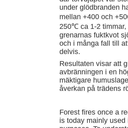
under glödbranden h
mellan +400 och +50
250℃ ca 1-2 timmar, v
grenarnas fuktkvot s
och i många fall till a
delvis.
Resultaten visar att g
avbränningen i en hög
mäktigare humuslager 
åverkan på trädens rö
Forest fires once a 
is today mainly used 