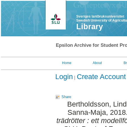
Sveriges lantbruksuniversitet
Swedish University of Agricult
Library
Epsilon Archive for Student Pro
Home
About
B
Login
Create Account
Share
Bertholdsson, Lin
Sanna-Maja
, 2018
trädrötter : ett modellf