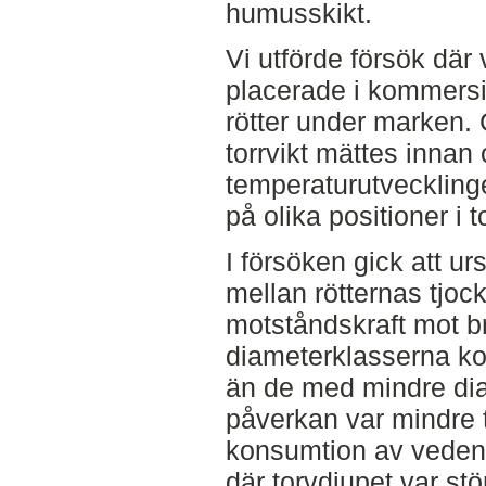
humusskikt.
Vi utförde försök där
placerade i kommersiel
rötter under marken.
torrvikt mättes innan
temperaturutvecklin
på olika positioner i t
I försöken gick att ur
mellan rötternas tjoc
motståndskraft mot b
diameterklasserna ko
än de med mindre dia
påverkan var mindre t
konsumtion av veden g
där torvdjupet var st