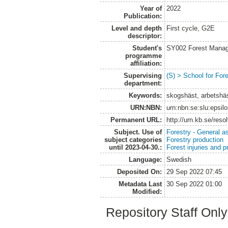
Year of
2022
Publication:
Level and depth
First cycle, G2E
descriptor:
Student's
SY002 Forest Manag
programme
affiliation:
Supervising
(S) > School for Fo
department:
Keywords:
skogshäst, arbetshäs
URN:NBN:
urn:nbn:se:slu:epsil
Permanent URL:
http://urn.kb.se/res
Subject. Use of
Forestry - General a
subject categories
Forestry production
until 2023-04-30.:
Forest injuries and p
Language:
Swedish
Deposited On:
29 Sep 2022 07:45
Metadata Last
30 Sep 2022 01:00
Modified:
Repository Staff Onl