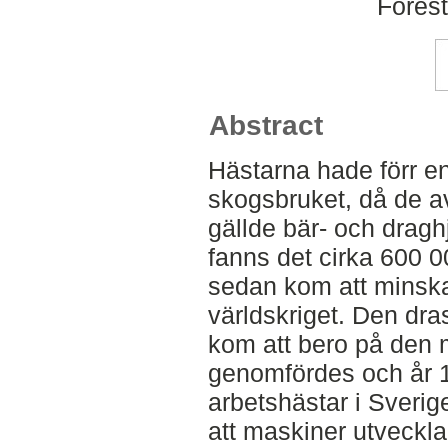
Fores
Abstract
Hästarna hade förr en
skogsbruket, då de a
gällde bär- och draghj
fanns det cirka 600 0
sedan kom att minska 
världskriget. Den dra
kom att bero på den
genomfördes och år 1
arbetshästar i Sveri
att maskiner utvecklad