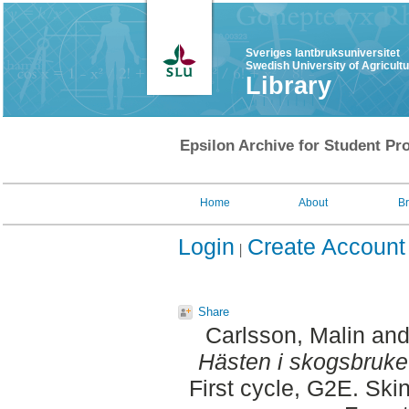
Sveriges lantbruksuniversitet
Swedish University of Agricult
Library
Epsilon Archive for Student Pro
Home
About
B
Login
Create Account
Share
Carlsson, Malin
an
Hästen i skogsbruke
First cycle, G2E. Ski