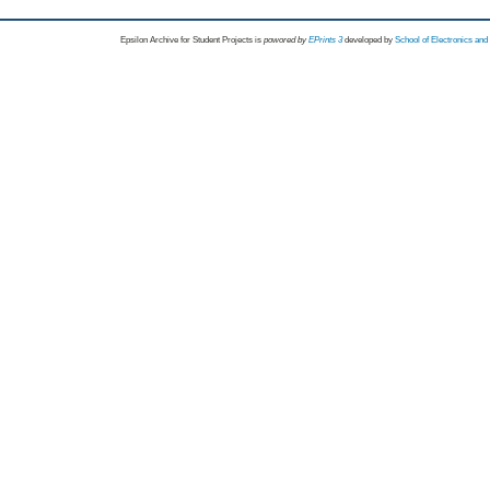
Epsilon Archive for Student Projects is
powored by
EPrints 3
developed by
School of Electronics an