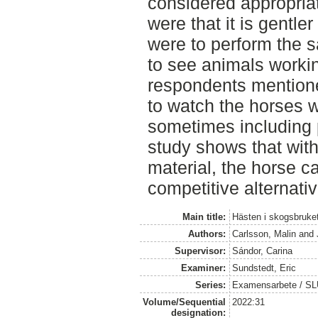
considered appropria
were that it is gentle
were to perform the s
to see animals workin
respondents mentione
to watch the horses w
sometimes including 
study shows that with 
material, the horse c
competitive alternati
Main title:
Hästen i skogsbruke
Authors:
Carlsson, Malin
and
Supervisor:
Sándor, Carina
Examiner:
Sundstedt, Eric
Series:
Examensarbete / S
Volume/Sequential
2022:31
designation: