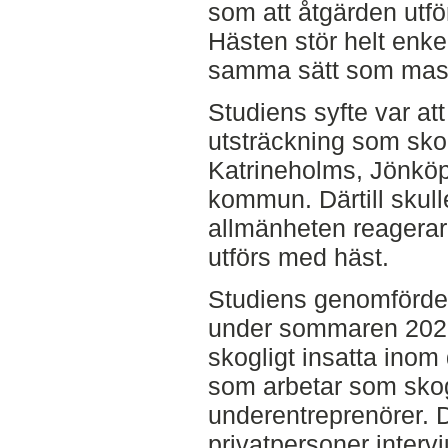
som att åtgärden utfö
Hästen stör helt enke
samma sätt som mask
Studiens syfte var att
utsträckning som sk
Katrineholms, Jönkö
kommun. Därtill skul
allmänheten reagera
utförs med häst.
Studiens genomfördes
under sommaren 202
skogligt insatta ino
som arbetar som skog
underentreprenörer. 
privatpersoner interv