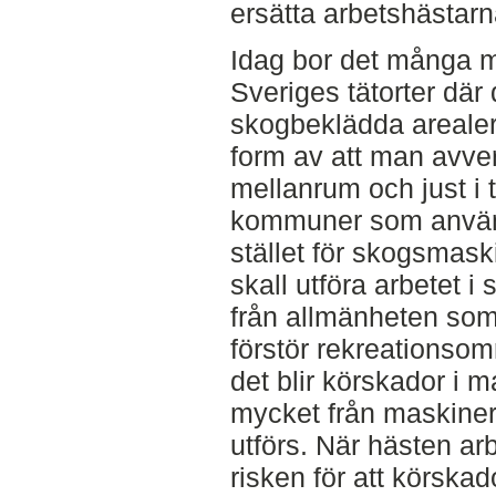
ersätta arbetshästarn
Idag bor det många m
Sveriges tätorter där 
skogbeklädda arealer
form av att man avve
mellanrum och just i t
kommuner som använd
stället för skogsmas
skall utföra arbetet 
från allmänheten som
förstör rekreationso
det blir körskador i m
mycket från maskiner
utförs. När hästen ar
risken för att körskad