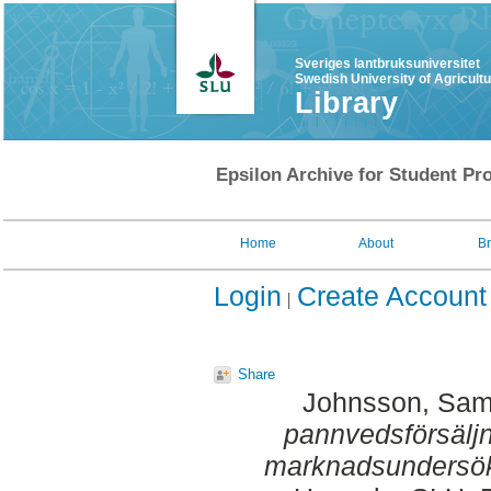
Sveriges lantbruksuniversitet
Swedish University of Agricult
Library
Epsilon Archive for Student Pro
Home
About
B
Login
Create Account
Share
Johnsson, Sam
pannvedsförsäljn
marknadsundersök