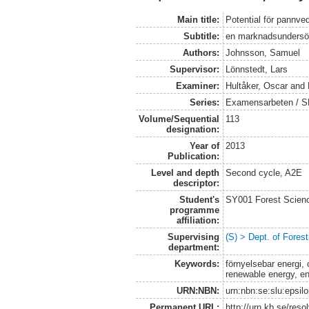
Main title:
Potential för pannve
Subtitle:
en marknadsundersö
Authors:
Johnsson, Samuel
Supervisor:
Lönnstedt, Lars
Examiner:
Hultåker, Oscar
and
Series:
Examensarbeten / SLU
Volume/Sequential
113
designation:
Year of
2013
Publication:
Level and depth
Second cycle, A2E
descriptor:
Student's
SY001 Forest Scien
programme
affiliation:
Supervising
(S) > Dept. of Fores
department:
Keywords:
förnyelsebar energi, 
renewable energy, en
URN:NBN:
urn:nbn:se:slu:epsil
Permanent URL:
http://urn.kb.se/res