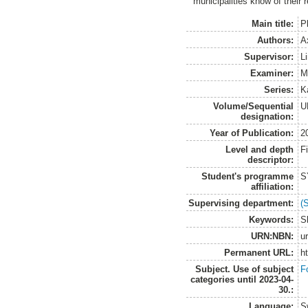
municipalities know of their r
Main title:
P
Authors:
A
Supervisor:
L
Examiner:
M
Series:
K
Volume/Sequential
U
designation:
Year of Publication:
2
Level and depth
F
descriptor:
Student's programme
S
affiliation:
Supervising department:
(
Keywords:
S
URN:NBN:
u
Permanent URL:
h
Subject. Use of subject
F
categories until 2023-04-
30.:
Language:
S