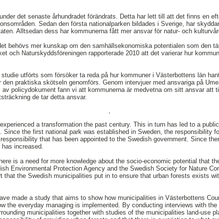
der det senaste århundradet förändrats. Detta har lett till att det finns en eft
ionsområden. Sedan den första nationalparken bildades i Sverige, har skyddand
taten. Alltsedan dess har kommunerna fått mer ansvar för natur- och kulturvår
tt det behövs mer kunskap om den samhällsekonomiska potentialen som den tät
t och Naturskyddsföreningen rapporterade 2010 att det varierar hur kommuner
n studie utförts som försöker ta reda på hur kommuner i Västerbottens län han
 hur den praktiska skötseln genomförs. Genom intervjuer med ansvariga på 
v policydokument fann vi att kommunerna är medvetna om sitt ansvar att til
utsträckning de tar detta ansvar.
,
perienced a transformation the past century. This in turn has led to a public
 Since the first national park was established in Sweden, the responsibility for
 responsibility that has been appointed to the Swedish government. Since then
rs has increased.
here is a need for more knowledge about the socio-economic potential that the
sh Environmental Protection Agency and the Swedish Society for Nature Cons
t that the Swedish municipalities put in to ensure that urban forests exists wit
 have made a study that aims to show how municipalities in Västerbottens Co
how the everyday managing is implemented. By conducting interviews with the 
ounding municipalities together with studies of the municipalities land-use pl