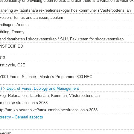
esponsibility of providing urban forests and that there is a variation to what e
lanering av tätortsnära rekreationsskogar hos kommuner i Västerbottens län
xelson, Tomas
and
Jansson, Joakim
indhagen, Anders
örling, Tommy
andidatarbeten i skogsvetenskap / SLU, Fakulteten för skogsvetenskap
NSPECIFIED
013
irst cycle, G2E
Y001 Forest Science - Master's Programme 300 HEC
S) > Dept. of Forest Ecology and Management
kog, Rekreation, Tätortsnära, Kommun, Västerbottens län
rn:nbn:se:slu:epsilon-s-3038
ttp://urn.kb.se/resolve?urn=urn:nbn:se:slu:epsilon-s-3038
orestry - General aspects
wedish