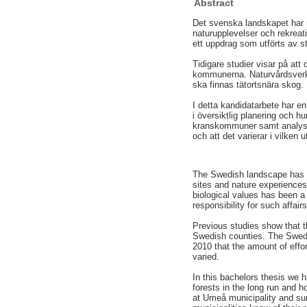
Abstract
Det svenska landskapet har un
naturupplevelser och rekreat
ett uppdrag som utförts av s
Tidigare studier visar på a
kommunerna. Naturvårdsverke
ska finnas tätortsnära skog.
I detta kandidatarbete har e
i översiktlig planering och
kranskommuner samt analys a
och att det varierar i vilken 
The Swedish landscape has ex
sites and nature experiences.
biological values has been a
responsibility for such affai
Previous studies show that t
Swedish counties. The Swedi
2010 that the amount of effor
varied.
In this bachelors thesis we
forests in the long run and 
at Umeå municipality and surr