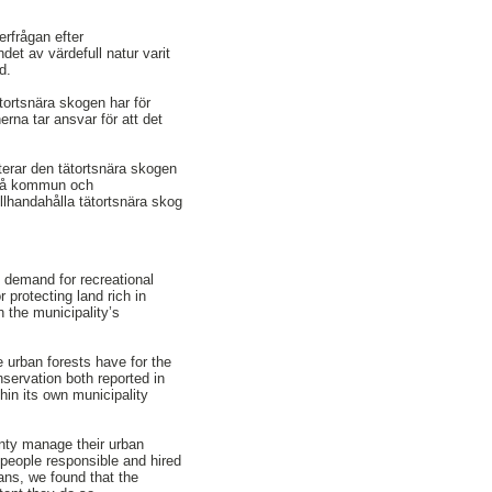
erfrågan efter
et av värdefull natur varit
d.
ortsnära skogen har för
na tar ansvar för att det
terar den tätortsnära skogen
Umeå kommun och
lhandahålla tätortsnära skog
 demand for recreational
 protecting land rich in
 the municipality’s
 urban forests have for the
ervation both reported in
hin its own municipality
unty manage their urban
people responsible and hired
ans, we found that the