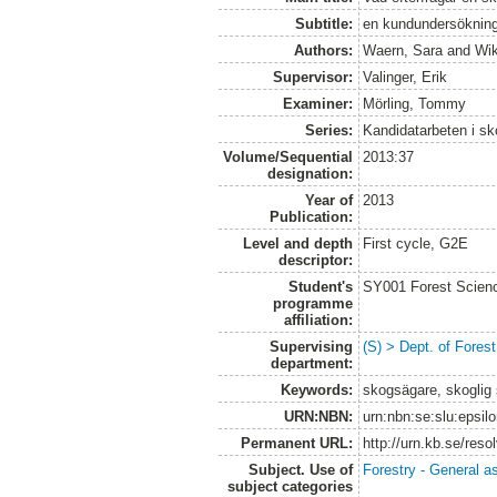
Subtitle:
en kundundersöknin
Authors:
Waern, Sara
and
Wik
Supervisor:
Valinger, Erik
Examiner:
Mörling, Tommy
Series:
Kandidatarbeten i s
Volume/Sequential
2013:37
designation:
Year of
2013
Publication:
Level and depth
First cycle, G2E
descriptor:
Student's
SY001 Forest Scien
programme
affiliation:
Supervising
(S) > Dept. of Fore
department:
Keywords:
skogsägare, skoglig 
URN:NBN:
urn:nbn:se:slu:epsil
Permanent URL:
http://urn.kb.se/res
Subject. Use of
Forestry - General a
subject categories