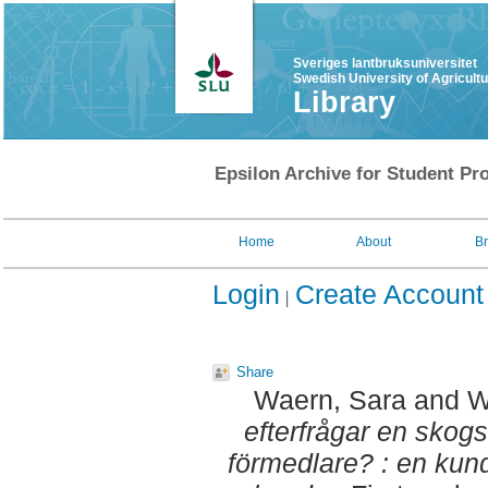
Sveriges lantbruksuniversitet
Swedish University of Agricult
Library
Epsilon Archive for Student Pro
Home
About
B
Login
Create Account
Share
Waern, Sara
and
W
efterfrågar en skog
förmedlare? : en ku