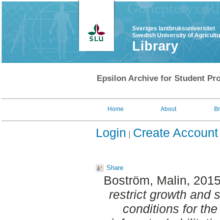
Sveriges lantbruksuniversitet
Swedish University of Agricult
Library
Epsilon Archive for Student Pro
Home
About
B
Login
Create Account
Share
Boström, Malin
, 201
restrict growth and 
conditions for the