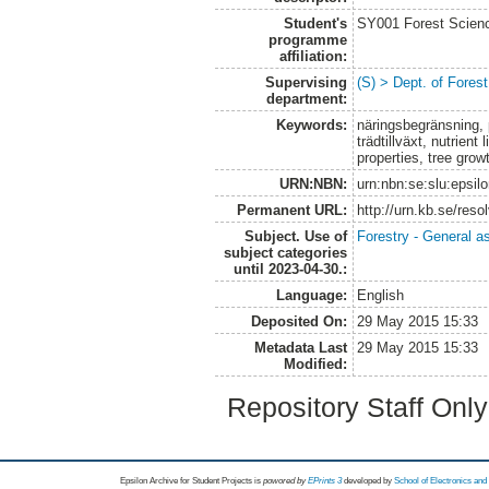
Student's
SY001 Forest Scien
programme
affiliation:
Supervising
(S) > Dept. of Fore
department:
Keywords:
näringsbegränsning, 
trädtillväxt, nutrient
properties, tree grow
URN:NBN:
urn:nbn:se:slu:epsil
Permanent URL:
http://urn.kb.se/res
Subject. Use of
Forestry - General a
subject categories
until 2023-04-30.:
Language:
English
Deposited On:
29 May 2015 15:33
Metadata Last
29 May 2015 15:33
Modified:
Repository Staff Onl
Epsilon Archive for Student Projects is
powored by
EPrints 3
developed by
School of Electronics an