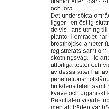
utanför efter 25år? Är
och lera.
Det undersökta områ
ligger i en östlig slu
delvis i anslutning til
plantor i området har 
brösthöjdsdiameter (
registrerats samt om 
skotningsväg. Tio arte
utförliga tester och v
av dessa arter har äv
penetrationsmotstånd
bulkdensiteten samt ha
kväve och organiskt 
Resultaten visade ing
men att träden var h