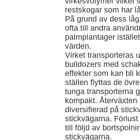
virkesvolymer vilket 
restskogar som har låg
På grund av dess lå
ofta till andra anvä
palmplantager istället
värden.
Virket transporteras 
bulldozers med schak
effekter som kan bli
ställen flyttas de öv
tunga transporterna g
kompakt. Återväxten 
diversifierad på stic
stickvägarna. Förlus
till följd av bortspol
stickvägarna.