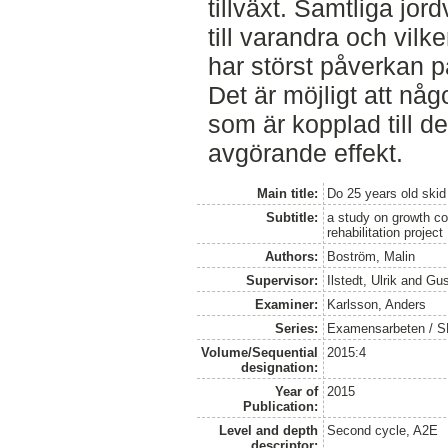
tillväxt. Samtliga jor
till varandra och vi
har störst påverkan på
Det är möjligt att nå
som är kopplad till 
avgörande effekt.
Main title:
Do 25 years old skid 
Subtitle:
a study on growth con
rehabilitation project
Authors:
Boström, Malin
Supervisor:
Ilstedt, Ulrik
and
Gus
Examiner:
Karlsson, Anders
Series:
Examensarbeten / SLU
Volume/Sequential
2015:4
designation:
Year of
2015
Publication:
Level and depth
Second cycle, A2E
descriptor: