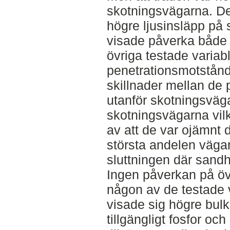
skotningsvägarna. Det
högre ljusinsläpp på 
visade påverka både 
övriga testade variab
penetrationsmotstånd
skillnader mellan de 
utanför skotningsväga
skotningsvägarna vilke
av att de var ojämnt 
största andelen vägar
sluttningen där sandh
Ingen påverkan på öv
någon av de testade v
visade sig högre bulk
tillgängligt fosfor och