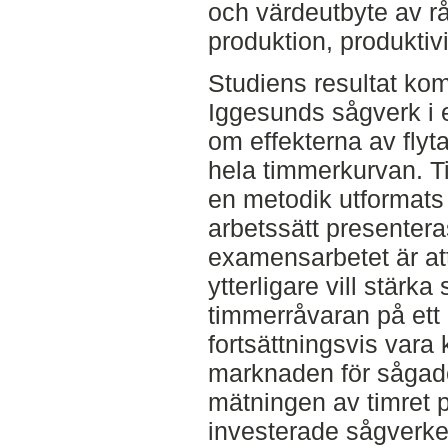
och värdeutbyte av r
produktion, produktiv
Studiens resultat ko
Iggesunds sågverk i e
om effekterna av fly
hela timmerkurvan. Ti
en metodik utformats
arbetssätt presenteras
examensarbetet är at
ytterligare vill stärka
timmerråvaran på ett b
fortsättningsvis vara
marknaden för sågade 
mätningen av timret 
investerade sågverke