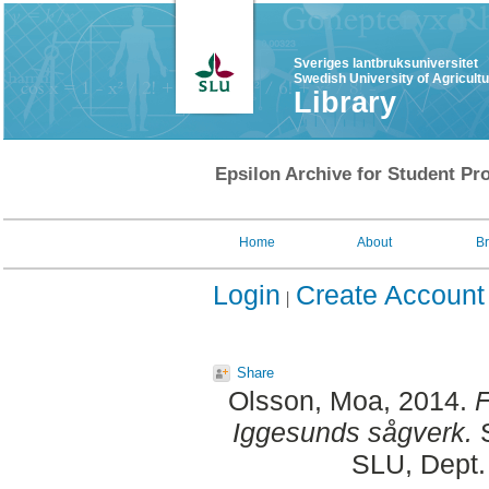
Sveriges lantbruksuniversitet
Swedish University of Agricult
Library
Epsilon Archive for Student Pro
Home
About
B
Login
Create Account
Share
Olsson, Moa
, 2014.
F
Iggesunds sågverk.
S
SLU, Dept.