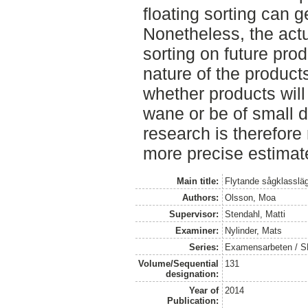
floating sorting can 
Nonetheless, the actua
sorting on future pro
nature of the product
whether products will
wane or be of small 
research is therefor
more precise estimate
Main title:
Flytande sågklasslä
Authors:
Olsson, Moa
Supervisor:
Stendahl, Matti
Examiner:
Nylinder, Mats
Series:
Examensarbeten / SLU
Volume/Sequential
131
designation:
Year of
2014
Publication: