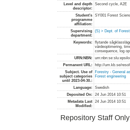
Level and depth
Second cycle, A2E
descriptor:
Student's
SY001 Forest Scien
programme
affiliation:
Supervising
(S) > Dept. of Fores
department:
Keywords:
flytande sågklasslä
värdeoptimering, tim
consequence, log opt
URN:NBN:
urn:nbn:se:slu:epsil
Permanent URL:
http://urn.kb.se/res
Subject. Use of
Forestry - General a
subject categories
Forest engineering
until 2023-04-30.:
Language:
Swedish
Deposited On:
24 Jun 2014 10:51
Metadata Last
24 Jun 2014 10:51
Modified:
Repository Staff Onl