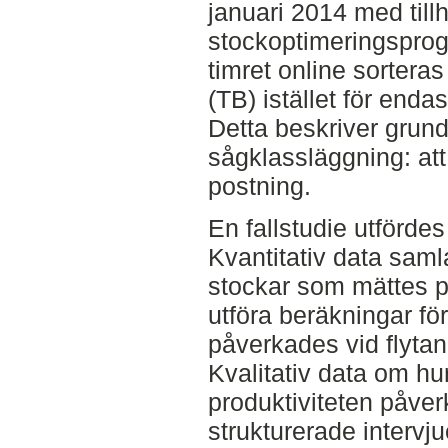
januari 2014 med till
stockoptimeringspro
timret online sortera
(TB) istället för enda
Detta beskriver grund
sågklassläggning: att 
postning.
En fallstudie utförde
Kvantitativ data saml
stockar som mättes p
utföra beräkningar fö
påverkades vid flyta
Kvalitativ data om hu
produktiviteten påve
strukturerade interv