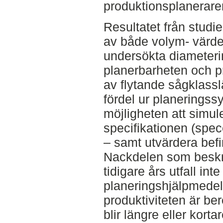
produktionsplanerare
Resultatet från studie
av både volym- värdeu
undersökta diameteri
planerbarheten och p
av flytande sågklass
fördel ur planerings
möjligheten att simu
specifikationen (spec
– samt utvärdera befi
Nackdelen som beskriv
tidigare års utfall i
planeringshjälpmedel
produktiviteten är b
blir längre eller kor