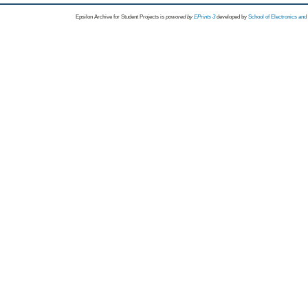
Epsilon Archive for Student Projects is
powored by
EPrints 3
developed by
School of Electronics an