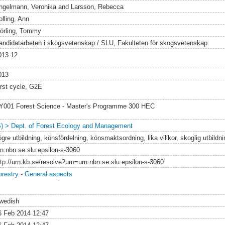
ngelmann, Veronika
and
Larsson, Rebecca
olling, Ann
örling, Tommy
andidatarbeten i skogsvetenskap / SLU, Fakulteten för skogsvetenskap
013:12
013
irst cycle, G2E
Y001 Forest Science - Master's Programme 300 HEC
S) > Dept. of Forest Ecology and Management
gre utbildning, könsfördelning, könsmaktsordning, lika villkor, skoglig utbildni
rn:nbn:se:slu:epsilon-s-3060
ttp://urn.kb.se/resolve?urn=urn:nbn:se:slu:epsilon-s-3060
orestry - General aspects
wedish
6 Feb 2014 12:47