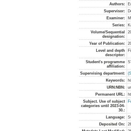
Authors:
E
Supervisor:
D
Examiner:
M
Series:
K
Volume/Sequential
2
designation:
Year of Publication:
2
Level and depth
F
descriptor:
Student's programme
S
affiliation:
Supervising department:
(
Keywords:
hö
URN:NBN:
u
Permanent URL:
h
Subject. Use of subject
F
categories until 2023-04-
30.:
Language:
S
Deposited On:
2