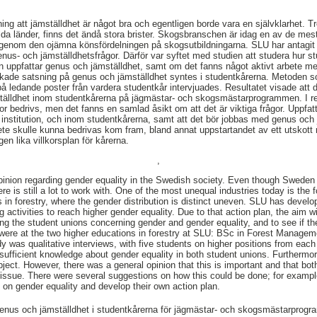
ning att jämställdhet är något bra och egentligen borde vara en självklarhet. 
lda länder, finns det ändå stora brister. Skogsbranschen är idag en av de mes
 genom den ojämna könsfördelningen på skogsutbildningarna. SLU har antagit 
 genus- och jämställdhetsfrågor. Därför var syftet med studien att studera hur 
ppfattar genus och jämställdhet, samt om det fanns något aktivt arbete me
kade satsning på genus och jämställdhet syntes i studentkårerna. Metoden s
på ledande poster från vardera studentkår intervjuades. Resultatet visade att 
lldhet inom studentkårerna på jägmästar- och skogsmästarprogrammen. I resu
r bedrivs, men det fanns en samlad åsikt om att det är viktiga frågor. Uppfatt
titution, och inom studentkårerna, samt att det bör jobbas med genus och jä
bete skulle kunna bedrivas kom fram, bland annat uppstartandet av ett utskot
n lika villkorsplan för kårerna.
,
opinion regarding gender equality in the Swedish society. Even though Sweden
re is still a lot to work with. One of the most unequal industries today is the 
 in forestry, where the gender distribution is distinct uneven. SLU has develo
 activities to reach higher gender equality. Due to that action plan, the aim w
ng the student unions concerning gender and gender equality, and to see if th
 were at the two higher educations in forestry at SLU: BSc in Forest Managem
y was qualitative interviews, with five students on higher positions from each
 sufficient knowledge about gender equality in both student unions. Furthermor
bject. However, there was a general opinion that this is important and that bo
 issue. There were several suggestions on how this could be done; for exampl
g on gender equality and develop their own action plan.
enus och jämställdhet i studentkårerna för jägmästar- och skogsmästarprog