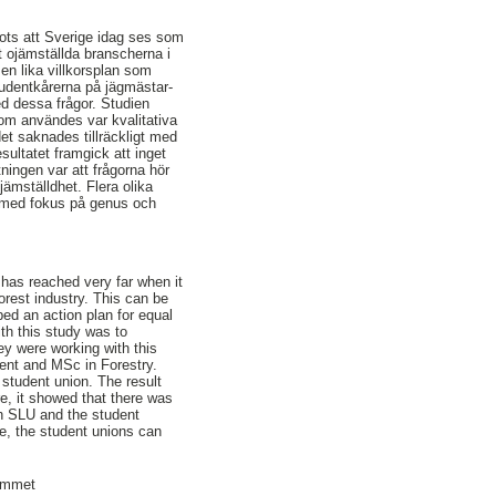
Trots att Sverige idag ses som
t ojämställda branscherna i
en lika villkorsplan som
studentkårerna på jägmästar-
d dessa frågor. Studien
om användes var kvalitativa
det saknades tillräckligt med
ltatet framgick att inget
ningen var att frågorna hör
mställdhet. Flera olika
t med fokus på genus och
 has reached very far when it
forest industry. This can be
ped an action plan for equal
ith this study was to
ey were working with this
ent and MSc in Forestry.
 student union. The result
e, it showed that there was
th SLU and the student
e, the student unions can
rammet