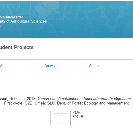
uksuniversitet
ity of Agricultural Sciences
y
udent Projects
About
Browse
Search
sson, Rebecca
, 2013.
Genus och jämställdhet i studentkårerna för jägmästa
First cycle, G2E. Umeå: SLU, Dept. of Forest Ecology and Management
PDF
591kB