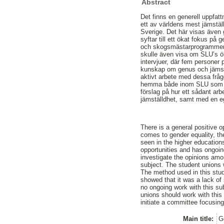
Abstract
Det finns en generell uppfatt
ett av världens mest jämstäl
Sverige. Det här visas även
syftar till ett ökat fokus på
och skogsmästarprogrammen u
skulle även visa om SLU’s ö
intervjuer, där fem personer 
kunskap om genus och jämstä
aktivt arbete med dessa frågo
hemma både inom SLU som ins
förslag på hur ett sådant ar
jämställdhet, samt med en ege
There is a general positive 
comes to gender equality, the
seen in the higher educations
opportunities and has ongoing
investigate the opinions amo
subject. The student unions
The method used in this stud
showed that it was a lack of
no ongoing work with this su
unions should work with this
initiate a committee focusin
Main title:
G