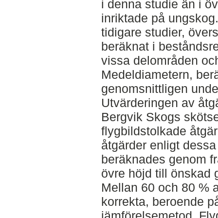
i denna studie än i öv
inriktade på ungskog. 
tidigare studier, över
beräknat i beståndsreg
vissa delområden och
Medeldiametern, berä
genomsnittligen unde
Utvärderingen av åtg
Bergvik Skogs skötselr
flygbildstolkade åtg
åtgärder enligt dessa ri
beräknades genom fr
övre höjd till önskad 
Mellan 60 och 80 % av
korrekta, beroende p
jämförelsemetod. Flyg