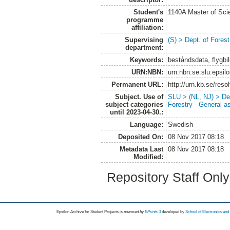
Student's
1140A Master of Scie
programme
affiliation:
Supervising
(S) > Dept. of Fore
department:
Keywords:
beståndsdata, flygbil
URN:NBN:
urn:nbn:se:slu:epsil
Permanent URL:
http://urn.kb.se/res
Subject. Use of
SLU > (NL, NJ) > De
subject categories
Forestry - General a
until 2023-04-30.:
Language:
Swedish
Deposited On:
08 Nov 2017 08:18
Metadata Last
08 Nov 2017 08:18
Modified:
Repository Staff Onl
Epsilon Archive for Student Projects is
powored by
EPrints 3
developed by
School of Electronics an