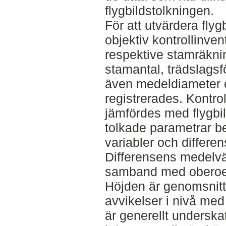
flygbildstolkningen.
För att utvärdera fly
objektiv kontrollinve
respektive stamräknin
stamantal, trädslagsf
även medeldiameter o
registrerades. Kontro
jämfördes med flygbil
tolkade parametrar 
variabler och differe
Differensens medelvä
samband med oberoen
Höjden är genomsnitt
avvikelser i nivå med
är generellt underskat