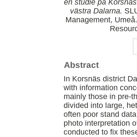
en studie på Korsnäs
västra Dalarna.
SLU,
Management, Umeå. 
Resour
Abstract
In Korsnäs district D
with information conc
mainly those in pre-t
divided into large, h
often poor stand data 
photo interpretation 
conducted to fix the