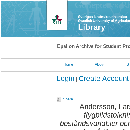
Sveriges lantbruksuniversitet
Swedish University of Agricult
Library
Epsilon Archive for Student Pro
Home
About
B
Login
Create Account
Share
Andersson, Lar
flygbildstolkn
beståndsvariabler och