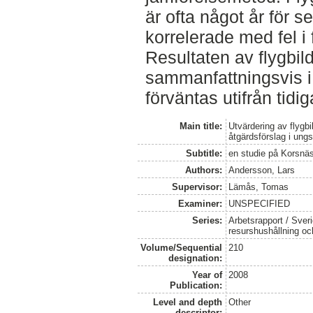
är ofta något år för se
korrelerade med fel i 
Resultaten av flygbil
sammanfattningsvis i
förväntas utifrån tidig
Main title:
Utvärdering av flygb
åtgärdsförslag i ung
Subtitle:
en studie på Korsnä
Authors:
Andersson, Lars
Supervisor:
Lämås, Tomas
Examiner:
UNSPECIFIED
Series:
Arbetsrapport / Sveri
resurshushållning o
Volume/Sequential
210
designation:
Year of
2008
Publication:
Level and depth
Other
descriptor: