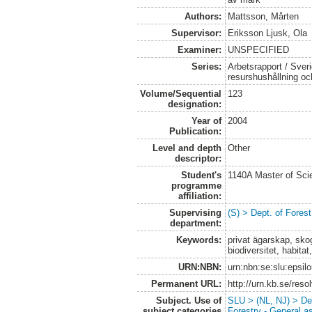
Authors:
Mattsson, Mårten
Supervisor:
Eriksson Ljusk, Ola
Examiner:
UNSPECIFIED
Series:
Arbetsrapport / Sveri
resurshushållning o
Volume/Sequential
123
designation:
Year of
2004
Publication:
Level and depth
Other
descriptor:
Student's
1140A Master of Scie
programme
affiliation:
Supervising
(S) > Dept. of Fore
department:
Keywords:
privat ägarskap, sk
biodiversitet, habita
URN:NBN:
urn:nbn:se:slu:epsil
Permanent URL:
http://urn.kb.se/res
Subject. Use of
SLU > (NL, NJ) > De
subject categories
Forestry - General a