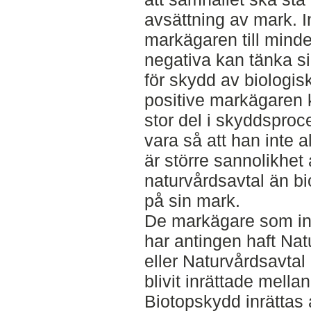
avsättning av mark. In
markägaren till mind
negativa kan tänka sig
för skydd av biologis
positive markägaren k
stor del i skyddspro
vara så att han inte al
är större sannolikhet
naturvårdsavtal än bi
på sin mark.
De markägare som in
har antingen haft Nat
eller Naturvårdsavta
blivit inrättade mell
Biotopskydd inrättas