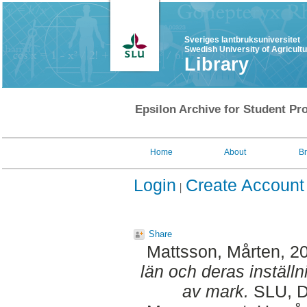
Sveriges lantbruksuniversitet
Swedish University of Agricult
Library
Epsilon Archive for Student Pro
Home
About
B
Login
Create Account
Share
Mattsson, Mårten
, 2
län och deras inställni
av mark.
SLU, De