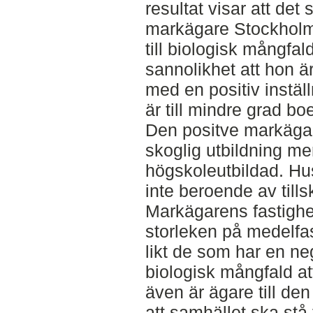
resultat visar att de
markägare Stockholms
till biologisk mångfald
sannolikhet att hon 
med en positiv inställ
är till mindre grad bo
Den positve markäga
skoglig utbildning me
högskoleutbildad. Hu
inte beroende av tills
Markägarens fastighe
storleken på medelfa
likt de som har en neg
biologisk mångfald at
även är ägare till de
att samhället ska stå