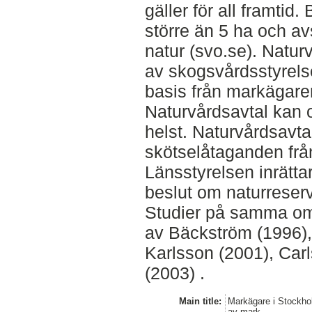
gäller för all framtid.
större än 5 ha och av
natur (svo.se). Natur
av skogsvårdsstyrelse
basis från markägare
Naturvårdsavtal kan 
helst. Naturvårdsavta
skötselåtaganden frå
Länsstyrelsen inrättar
beslut om naturreserva
Studier på samma omr
av Bäckström (1996),
Karlsson (2001), Car
(2003) .
Main title:
Markägare i Stockholm
av mark