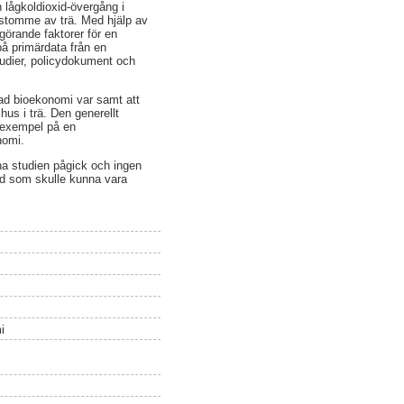
n lågkoldioxid-övergång i
stomme av trä. Med hjälp av
görande faktorer för en
på primärdata från en
udier, policydokument och
rad bioekonomi var samt att
hus i trä. Den generellt
t exempel på en
nomi.
na studien pågick och ingen
vad som skulle kunna vara
i