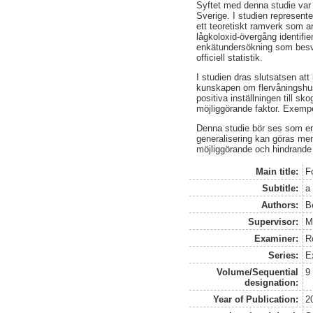
Syftet med denna studie var a
Sverige. I studien represen
ett teoretiskt ramverk som a
lågkoloxid-övergång identifi
enkätundersökning som besva
officiell statistik.
I studien dras slutsatsen at
kunskapen om flervåningshus i
positiva inställningen till
möjliggörande faktor. Exemp
Denna studie bör ses som en
generalisering kan göras men
möjliggörande och hindrande 
Main title:
F
Subtitle:
a 
Authors:
B
Supervisor:
M
Examiner:
R
Series:
E
Volume/Sequential
9
designation:
Year of Publication:
2