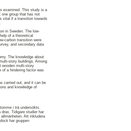
as examined. This study is a
t one group that has not
ital if a transition towards
.
tion in Sweden. The low-
elp of a theoretical
ow-carbon transition were
urvey, and secondary data
onomy. The knowledge about
multi-story buildings. Among
t wooden multi-story
 of a hindering factor was
 carried out, and it can be
tions and knowledge of
tomme i trä undersökts.
 dras. Tidigare studier har
allmänheten. Att inkludera
 dock har gruppen