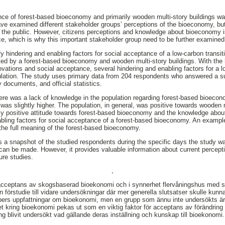
ance of forest-based bioeconomy and primarily wooden multi-story buildings w
 have examined different stakeholder groups’ perceptions of the bioeconomy, bu
the public. However, citizens perceptions and knowledge about bioeconomy is v
, which is why this important stakeholder group need to be further examined
fy hindering and enabling factors for social acceptance of a low-carbon transi
nted by a forest-based bioeconomy and wooden multi-story buildings. With the h
vations and social acceptance, several hindering and enabling factors for a l
pulation. The study uses primary data from 204 respondents who answered a s
y documents, and official statistics.
here was a lack of knowledge in the population regarding forest-based bioec
 was slightly higher. The population, in general, was positive towards wooden 
ly positive attitude towards forest-based bioeconomy and the knowledge abou
bling factors for social acceptance of a forest-based bioeconomy. An example
the full meaning of the forest-based bioeconomy.
 a snapshot of the studied respondents during the specific days the study was
 can be made. However, it provides valuable information about current percep
ure studies.
,
l acceptans av skogsbaserad bioekonomi och i synnerhet flervåningshus med s
förstudie till vidare undersökningar där mer generella slutsatser skulle kunna
ppers uppfattningar om bioekonomi, men en grupp som ännu inte undersökts är 
t kring bioekonomi pekas ut som en viktig faktor för acceptans av förändring
ng blivit undersökt vad gällande deras inställning och kunskap till bioekonomi.