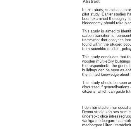
Abstract
In this study, social accept
pilot study. Earlier studies
been examined thoroughly is 
bioeconomy should take place
This study is aimed to identi
carbon transition is represe
framework that analyses inno
found within the studied po
from scientific studies, polic
This study concludes that t
wooden multi-story buildings
the respondents, the general
buildings can be seen as ena
the limited knowledge about 
This study should be seen as
discussed if generalisations
citizens, which can guide fut
I den här studien har socia
Denna studie kan ses som en 
undersökt olika intressegru
vanliga medborgare i samtale
medborgare i liten utsträckni