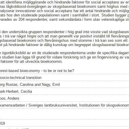
tt identifiera möjliggörande och hindrande faktorer för social acceptans av e
teras lågkoldioxid-övergången av skogsbaserad bioekonomi samt höghus med 
nalyserar innovationer och social acceptans har ett antal hindrande och möjlig
erats hos den studerade populationen samt i samhället i stort. Studien bygger 
rades av 204 respondenter, samt sekundärdata i form utav vetenskapliga st
t i den undersökta gruppen respondenter i hög grad inte visste vad skogsbase
 trä var något högre och att man generellt var positivt inställd till flervånings
 skogsbaserad bioekonomi och flervåningshus med stomme i trä kan ses som et
el på hindrande faktorer är dålig kunskap om begreppet skogsbaserad bioeko
 ögonblicksbild av en de studerade respondenterna under de specifika dagar
 studien kan ligga till grund för vidare forskning och ge en fingervisning av 
faktorer för att utveckla bioekonomin.
orest-based bioeconomy - to be or not to be?
socio-technical transition
erg Rustas, Carolina
and
Nagy, Emil
ark-Herbert, Cecilia
oos, Anders
xamensarbeten / Sveriges lantbruksuniversitet, Institutionen för skogsekonom
019