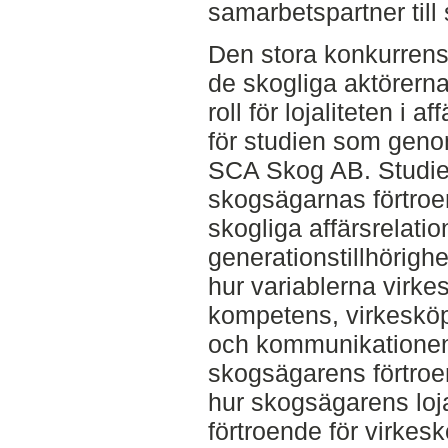
samarbetspartner till
Den stora konkurren
de skogliga aktörern
roll för lojaliteten i a
för studien som gen
SCA Skog AB. Studien
skogsägarnas förtroe
skogliga affärsrelati
generationstillhörig
hur variablerna virk
kompetens, virkesköp
och kommunikationen
skogsägarens förtroe
hur skogsägarens loj
förtroende för virkes