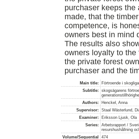
purchaser keeps the
made, that the timber
competence, is honest
owners best in mind 
The results also show 
owners loyalty to th
the private forest own
purchaser and the ti
Main title:
Förtroende i skogliga
Subtitle:
skogsägarens förtro
generationstillhörighe
Authors:
Henckel, Anna
Supervisor:
Staal Wästerlund, D
Examiner:
Eriksson Ljusk, Ola
Series:
Arbetsrapport / Sveri
resurshushållning o
Volume/Sequential
474