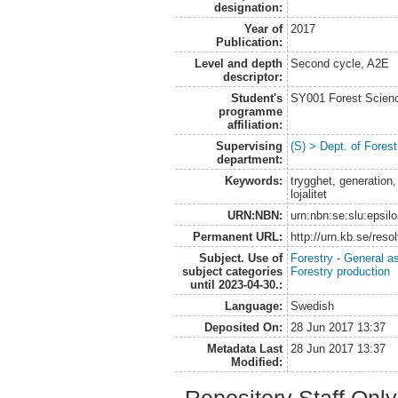
designation:
Year of
2017
Publication:
Level and depth
Second cycle, A2E
descriptor:
Student's
SY001 Forest Scien
programme
affiliation:
Supervising
(S) > Dept. of Fore
department:
Keywords:
trygghet, generatio
lojalitet
URN:NBN:
urn:nbn:se:slu:epsil
Permanent URL:
http://urn.kb.se/res
Subject. Use of
Forestry - General a
subject categories
Forestry production
until 2023-04-30.:
Language:
Swedish
Deposited On:
28 Jun 2017 13:37
Metadata Last
28 Jun 2017 13:37
Modified:
Repository Staff Onl