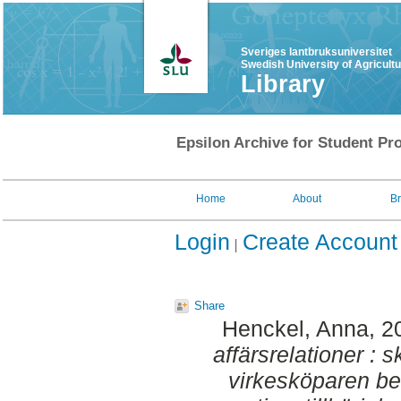
Sveriges lantbruksuniversitet
Swedish University of Agricult
Library
Epsilon Archive for Student Pro
Home
About
B
Login
Create Account
Share
Henckel, Anna
, 2
affärsrelationer : 
virkesköparen b