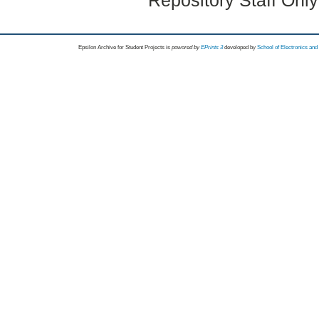
Epsilon Archive for Student Projects is
powored by
EPrints 3
developed by
School of Electronics an