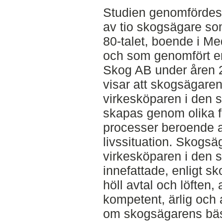
Studien genomfördes 
av tio skogsägare so
80-talet, boende i M
och som genomfört e
Skog AB under åren 20
visar att skogsägaren
virkesköparen i den s
skapas genom olika 
processer beroende 
livssituation. Skogsä
virkesköparen i den s
innefattade, enligt s
höll avtal och löften,
kompetent, ärlig och 
om skogsägarens bästa