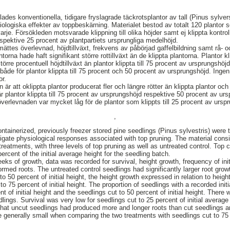
des konventionella, tidigare fryslagrade täckrotsplantor av tall (Pinus sylverst
ologiska effekter av toppbeskärning. Materialet bestod av totalt 120 plantor s
arje. Försökleden motsvarade klippning till olika höjder samt ej klippta kontrol
respektive 25 procent av plantpartiets ursprungliga medelhöjd.
mättes överlevnad, höjdtillväxt, frekvens av påbörjad gaffelbildning samt rå- oc
ntorna hade haft signifikant större rottillväxt än de klippta plantorna. Plantor kl
örre procentuell höjdtillväxt än plantor klippta till 75 procent av ursprungshö
 både för plantor klippta till 75 procent och 50 procent av ursprungshöjd. Ingen
or.
n är att oklippta plantor producerat fler och längre rötter än klippta plantor och
när plantor klippta till 75 procent av ursprungshöjd respektive 50 procent av u
verlevnaden var mycket låg för de plantor som klippts till 25 procent av ursp
,
ontainerized, previously freezer stored pine seedlings (Pinus sylvestris) were t
igate physiological responses associated with top pruning. The material cons
reatments, with three levels of top pruning as well as untreated control. Top 
ercent of the initial average height for the seedling batch.
ks of growth, data was recorded for survival, height growth, frequency of initi
ormed roots. The untreated control seedlings had significantly larger root grow
o 50 percent of initial height, the height growth expressed in relation to height
to 75 percent of initial height. The proportion of seedlings with a recorded init
t of initial height and the seedlings cut to 50 percent of initial height. There
ings. Survival was very low for seedlings cut to 25 percent of initial average
hat uncut seedlings had produced more and longer roots than cut seedlings an
ere generally small when comparing the two treatments with seedlings cut to 75