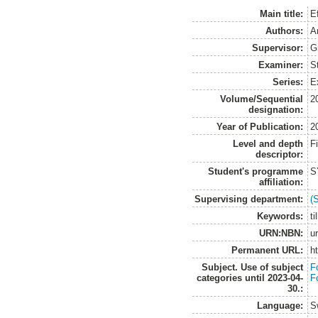
Main title:
Ef
Authors:
A
Supervisor:
G
Examiner:
S
Series:
E
Volume/Sequential
2
designation:
Year of Publication:
2
Level and depth
F
descriptor:
Student's programme
S
affiliation:
Supervising department:
(
Keywords:
ti
URN:NBN:
u
Permanent URL:
h
Subject. Use of subject
F
categories until 2023-04-
F
30.:
Language:
S