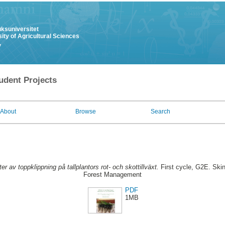
uksuniversitet
ity of Agricultural Sciences
y
udent Projects
About
Browse
Search
ter av toppklippning på tallplantors rot- och skottillväxt.
First cycle, G2E. Ski
Forest Management
PDF
1MB