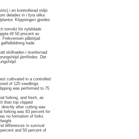
ris) i en kontrollerad miljö
om delades in i fyra olika
lplantor. Klippningen gjordes
h torrvikt för nybildade
ippta till 50 procent av
jd. Frekvensen påbörjad
 gaffelbildning hade
 att skillnaden i överlevnad
rsprungshöjd jämfördes. Det
rungshöjd.
est cultivated in a controlled
isted of 120 seedlings
clipping was performed to 75
al forking, and fresh, as
th than top clipped
 directly after cutting was
ial forking was 83 percent for
 was no formation of forks
 height.
d differences in survival
 percent and 50 percent of