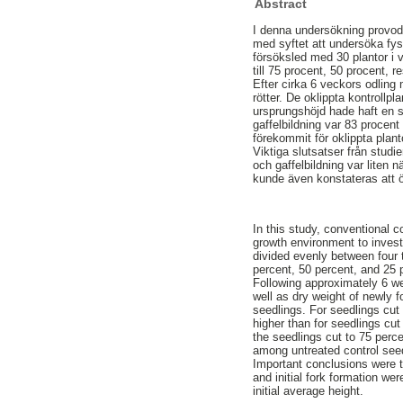
Abstract
I denna undersökning provodla
med syftet att undersöka fysi
försöksled med 30 plantor i v
till 75 procent, 50 procent, 
Efter cirka 6 veckors odling 
rötter. De oklippta kontrollpla
ursprungshöjd hade haft en st
gaffelbildning var 83 procent
förekommit för oklippta plant
Viktiga slutsatser från studie
och gaffelbildning var liten 
kunde även konstateras att ö
In this study, conventional c
growth environment to invest
divided evenly between four t
percent, 50 percent, and 25 p
Following approximately 6 wee
well as dry weight of newly f
seedlings. For seedlings cut t
higher than for seedlings cut 
the seedlings cut to 75 percen
among untreated control seedl
Important conclusions were t
and initial fork formation w
initial average height.