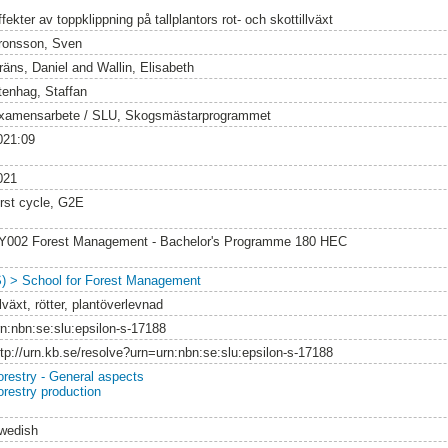
fekter av toppklippning på tallplantors rot- och skottillväxt
ronsson, Sven
räns, Daniel
and
Wallin, Elisabeth
tenhag, Staffan
xamensarbete / SLU, Skogsmästarprogrammet
021:09
021
irst cycle, G2E
Y002 Forest Management - Bachelor's Programme 180 HEC
S) > School for Forest Management
llväxt, rötter, plantöverlevnad
rn:nbn:se:slu:epsilon-s-17188
ttp://urn.kb.se/resolve?urn=urn:nbn:se:slu:epsilon-s-17188
orestry - General aspects
orestry production
wedish