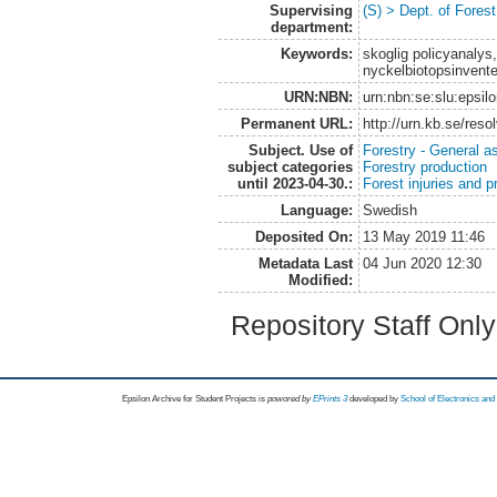
Supervising
(S) > Dept. of Fore
department:
Keywords:
skoglig policyanalys
nyckelbiotopsinvente
URN:NBN:
urn:nbn:se:slu:epsil
Permanent URL:
http://urn.kb.se/res
Subject. Use of
Forestry - General a
subject categories
Forestry production
until 2023-04-30.:
Forest injuries and p
Language:
Swedish
Deposited On:
13 May 2019 11:46
Metadata Last
04 Jun 2020 12:30
Modified:
Repository Staff Onl
Epsilon Archive for Student Projects is
powored by
EPrints 3
developed by
School of Electronics an