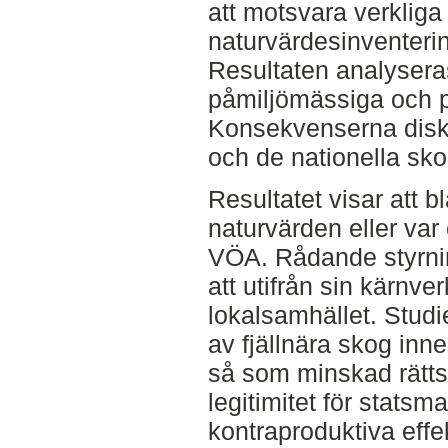
att motsvara verkliga
naturvärdesinventerin
Resultaten analyser
påmiljömässiga och p
Konsekvenserna disku
och de nationella sko
Resultatet visar att b
naturvärden eller var 
VÖA. Rådande styrni
att utifrån sin kärnv
lokalsamhället. Studie
av fjällnära skog in
så som minskad rätts
legitimitet för statsmak
kontraproduktiva effek