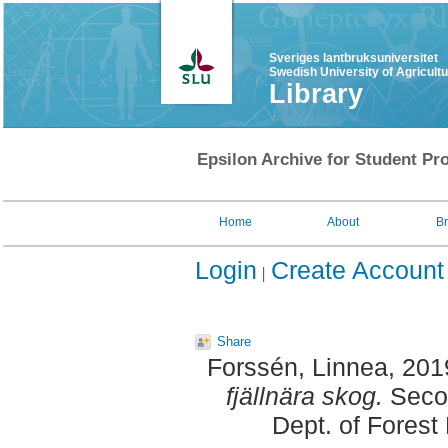
Sveriges lantbruksuniversitet
Swedish University of Agricult
Library
Epsilon Archive for Student Pro
Home
About
B
Login
Create Account
Share
Forssén, Linnea
, 201
fjällnära skog.
Secon
Dept. of Fores