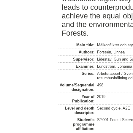
leads to counterprodu
achieve the equal obje
and the environmenta
Forests.
Main title:
Målkonflikter och sty
Authors:
Forssén, Linnea
Supervisor:
Lidestav, Gun
and
S
Examiner:
Lundström, Johanna
Series:
Arbetsrapport / Sveri
resurshushållning o
Volume/Sequential
498
designation:
Year of
2019
Publication:
Level and depth
Second cycle, A2E
descriptor:
Student's
SY001 Forest Scien
programme
affiliation: