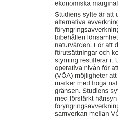
ekonomiska marginal
Studiens syfte är at
alternativa avverkning
föryngringsavverkning
bibehållen lönsamhet
naturvärden. För att 
förutsättningar och 
styrning resulterar i.
operativa nivån för 
(VÖA) möjligheter at
marker med höga natu
gränsen. Studiens sy
med förstärkt hänsyn s
föryngringsavverknin
samverkan mellan VÖ