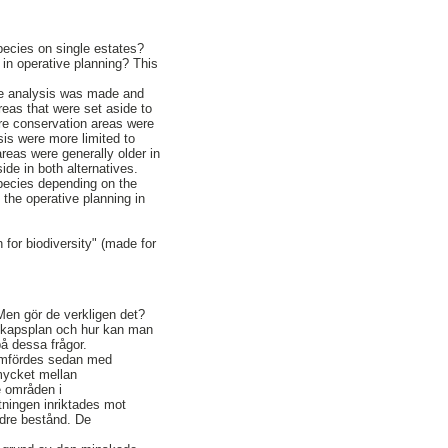
species on single estates?
in operative planning? This
pe analysis was made and
eas that were set aside to
ure conservation areas were
sis were more limited to
reas were generally older in
ide in both alternatives.
species depending on the
the operative planning in
 for biodiversity" (made for
Men gör de verkligen det?
ndskapsplan och hur kan man
på dessa frågor.
jämfördes sedan med
mycket mellan
e områden i
tningen inriktades mot
ldre bestånd. De