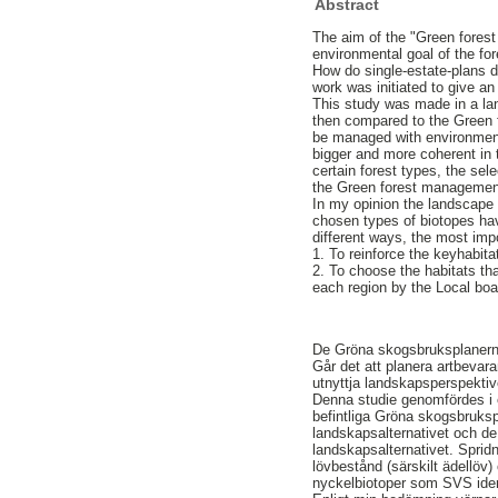
Abstract
The aim of the "Green forest
environmental goal of the for
How do single-estate-plans d
work was initiated to give a
This study was made in a la
then compared to the Green 
be managed with environmenat
bigger and more coherent in 
certain forest types, the se
the Green forest management p
In my opinion the landscape 
chosen types of biotopes hav
different ways, the most impo
1. To reinforce the keyhabit
2. To choose the habitats tha
each region by the Local boar
De Gröna skogsbruksplanerna 
Går det att planera artbevar
utnyttja landskapsperspektive
Denna studie genomfördes i 
befintliga Gröna skogsbruks
landskapsalternativet och d
landskapsalternativet. Sprid
lövbestånd (särskilt ädellöv
nyckelbiotoper som SVS ident