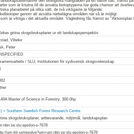
landskapsalternativet den biologiska mångfalden på ett bättre sätt, främst 
 arter som är knutna till de avsatta biotoptyperna har goda chanser att överl
iska planarbetet på olika sätt, de två viktigaste är följande:
yckelbiotoper genom att avsätta närbelägna områden när så är möjligt.
 som är viktiga i det aktuella området. Vägledning fås främst av "Aktionsplan 
ödras gröna skogsbruksplaner ur ett landskapsperspektiv
lstad, Vibeke
sk, Peter
NSPECIFIED
xamensarbete / SLU, Institutionen för sydsvensk skogsvetenskap
6
002
ther
140A Master of Science in Forestry, 300.0hp
S) > Southern Swedish Forest Research Centre
röna skogsbruksplaner, artbevarande, miljömål, landskapsplan
rn:nbn:se:slu:epsilon-s-7678
ttp://urn.kb.se/resolve?urn=urn:nbn:se:slu:epsilon-s-7678