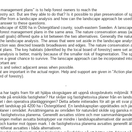
 management plans" is to help forest owners to reach the
estry act. But are they able to do that? Is it possible to plan preservation of 
iffer from a landscape analysis and how can the landscape approach be used 
n answer to these questions.
ndscape of 4200 ha in Östergötland county, south-eastern Sweden. A lansca
forest management plans in the same area. The nature conservation areas (ar
l goals) differed quite a lot between the two alternatives. Generally the nat
the landscape analysis. The areas that were set aside in the landscape analy
lection was directed towards broadleaves and edges. The nature conservation a
lans. The key habitats (identified by the local board of forestry) were set as
analysis is better, mainly because of the smaller risk of fragmentation. The 
e a great chance to survive. The lanscape approach can be incorporated into 
rtant are:
ats and select adjacent areas when possible.
t are important in the actual region. Help and support are given in "Action plan
d of forestry).
,
har tagits fram för att hjälpa skogsägare att uppnå skogsbrukets miljömål. 
ande på enskilda fastigheter? Hur skiljer sig fastighetsvisa planer från en la
t i den operativa planläggningen? Detta arbete initierades för att ge ett svar 
ett landskap på 4200 ha i Östergötland. En landskapsplan upprättades och 
planer i området. Avsättningarna av områden för naturvård skilde sig ganska 
e fastighetsvisa planerna. Generellt avsattes större och mer sammanhängand
ningen mellan avsatta biotoptyper var mindre i landskapsalternativet där avsät
) och kanter mot öppen mark. I de fastighetsvisa planerna avsattes generellt ä
ifierat avsattes i båda alternativen.