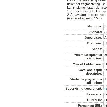
Enligt min bedömning värnar 
risken för fragmentering. De
kan implementeras i det prakt
1. Att förstärka befintliga n
2. Att avsätta de biotoptyper
(utarbetad av resp. SVS).
Main title:
S
Authors:
A
Supervisor:
A
Examiner:
U
Series:
E
Volume/Sequential
3
designation:
Year of Publication:
2
Level and depth
O
descriptor:
Student's programme
1
affiliation:
Supervising department:
(
Keywords:
G
URN:NBN:
u
Permanent URL:
h