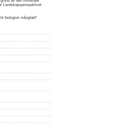
på grund av den minskade
eva! Landskapsperspektivet
för biologisk mångfald"