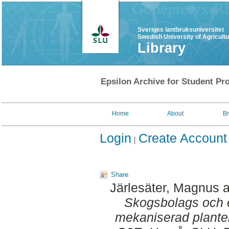
Sveriges lantbruksuniversitet
Swedish University of Agricult
Library
Epsilon Archive for Student Pro
Home
About
B
Login
Create Account
Share
Järlesäter, Magnus
a
Skogsbolags och en
mekaniserad planter