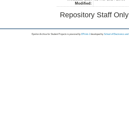
Modified:
Repository Staff Onl
Epsilon Archive for Student Projects is
powored by
EPrints 3
developed by
School of Electronics an