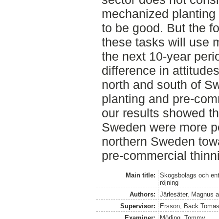
mechanized planting 
to be good. But the f
these tasks will use 
the next 10-year peri
difference in attitud
north and south of 
planting and pre-com
our results showed th
Sweden were more pos
northern Sweden towa
pre-commercial thinn
Main title:
Skogsbolags och entr
röjning
Authors:
Järlesäter, Magnus
a
Supervisor:
Ersson, Back Toma
Examiner:
Mörling, Tommy