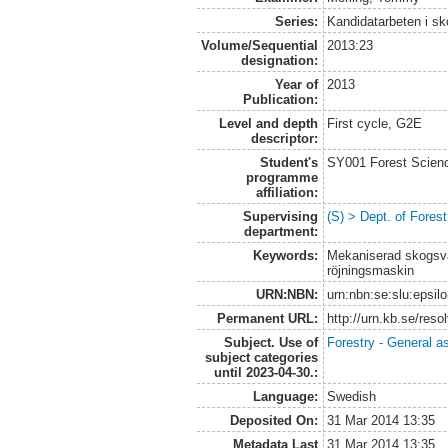
Series:
Kandidatarbeten i s
Volume/Sequential
2013:23
designation:
Year of
2013
Publication:
Level and depth
First cycle, G2E
descriptor:
Student's
SY001 Forest Scien
programme
affiliation:
Supervising
(S) > Dept. of Fore
department:
Keywords:
Mekaniserad skogsvår
röjningsmaskin
URN:NBN:
urn:nbn:se:slu:epsil
Permanent URL:
http://urn.kb.se/res
Subject. Use of
Forestry - General a
subject categories
until 2023-04-30.:
Language:
Swedish
Deposited On:
31 Mar 2014 13:35
Metadata Last
31 Mar 2014 13:35