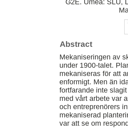
G2E. Umeå: SLU, De
Ma
Abstract
Mekaniseringen av s
under 1900-talet. Pla
mekaniseras för att ar
enformigt. Men än id
fortfarande inte slagi
med vårt arbete var 
och entreprenörers int
mekaniserad planterin
var att se om respond