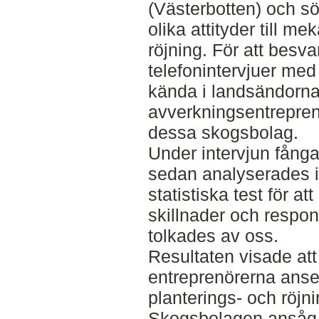
(Västerbotten) och s
olika attityder till m
röjning. För att besv
telefonintervjuer me
kända i landsändorn
avverkningsentreprenö
dessa skogsbolag.
Under intervjun fånga
sedan analyserades i
statistiska test för a
skillnader och respon
tolkades av oss.
Resultaten visade at
entreprenörerna anse
planterings- och röjn
Skogsbolagen ansåg 