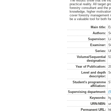
The results show that the ind
practical reality. All target
forestry consultant and the p
knowledge, higher motivation
cover forestry management me
be a valuable tool for both fo
Main title:
E
Authors:
S
Supervisor:
L
Examiner:
S
Series:
U
Volume/Sequential
5
designation:
Year of Publication:
2
Level and depth
S
descriptor:
Student's programme
S
affiliation:
Supervising department:
(
Keywords:
h
URN:NBN:
u
Permanent URL:
h