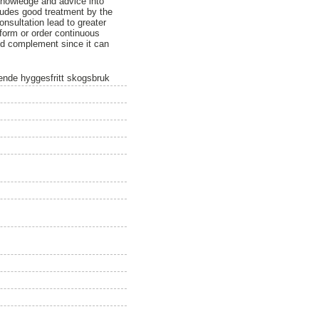
 knowledge and advice into
ncludes good treatment by the
onsultation lead to greater
form or order continuous
od complement since it can
ende hyggesfritt skogsbruk