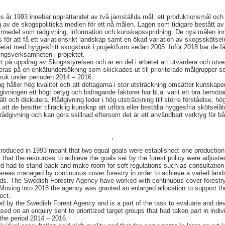
s år 1993 innebar upprättandet av två jämställda mål, ett produktionsmål och 
av de skogspolitiska medlen för ett nå målen. Lagen som tidigare bestått av 
styrmedel som rådgivning, information och kunskapsspridning. De nya målen inne
s för att få ett variationsrikt landskap samt en ökad variation av skogssköts
etat med hyggesfritt skogsbruk i projektform sedan 2005. Inför 2018 har de fåt
ingsverksamheten i projektet.
t på uppdrag av Skogsstyrelsen och är en del i arbetet att utvärdera och utv
aseras på en enkätundersökning som skickades ut till prioriterade målgrupper 
ruk under perioden 2014 – 2016.
ng håller hög kvalitet och att deltagarna i stor utsträckning omsätter kunskaper
ivningen ett högt betyg och bidragande faktorer har bl.a. varit ett bra bemö
fält och diskutera. Rådgivning leder i hög utsträckning till större förståelse, h
r att de besitter tillräcklig kunskap att utföra eller beställa hyggesfria skötsel
l rådgivning och kan göra skillnad eftersom det är ett användbart verktyg för
,
ntroduced in 1993 meant that two equal goals were established: one productio
that the resources to achieve the goals set by the forest policy were adjuste
ed had to stand back and make room for soft regulations such as consultatio
 areas managed by continuous cover forestry in order to achieve a varied lan
s. The Swedish Forestry Agency have worked with continuous cover forestry i
Moving into 2018 the agency was granted an enlarged allocation to support t
ect.
 by the Swedish Forest Agency and is a part of the task to evaluate and deve
sed on an enquiry sent to prioritized target groups that had taken part in indiv
 the period 2014 – 2016.