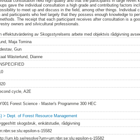
ividual consultation held high quality and that the participants in large revert
 groups gave the individual consultation a high grade and contributing factors i
ossibility to meet up and discuss in the field, among other things. Individual c
 and participants who feel largely that they possess enough knowledge to per
thods. The receipt that each participant receives after consultation is a go
restry owners and silvicultural professionals.
n effektutvärdering av Skogsstyrelsens arbete med objektvis rådgivning avse
und, Maja Tomina
idestav, Gun
taal Wästerlund, Dianne
NSPECIFIED
10
020
econd cycle, A2E
Y001 Forest Science - Master's Programme 300 HEC
S) > Dept. of Forest Resource Management
yggesfritt skogsbruk, enkätstudie, rådgivning
rn:nbn:se:slu:epsilon-s-15582
ttp://urn.kb.se/resolve?urn=urn:nbn:se:slu:epsilon-s-15582