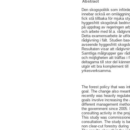
Abstract
Den skogspolitik som införde
innebar också en omläggning 
fick stå tillbaka för mjuka 
hyggesfritt skogsbruk bedriv
på uppdrag av regeringen arb
och arbete med bl.a. rådgivn
Detta examensarbete är utför
rådgivning i fält. Studien b
avseende hyggesfritt skogsb
Resultaten visar att rådgivni
Samtliga målgrupper gav rådg
och möjligheten att träffas i 
deltagarna till stor del känne
utgör ett bra komplement til
yrkesverksamma.
The forest policy that was i
goal. The change also meant 
recently was heavily regulat
goals involve increasing the
different management method
the government since 2005. 
consulting activity in the proj
This study was commissioned
consultation. The study is ba
non clear-cut forestry during