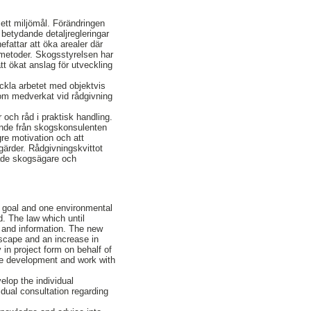
ett miljömål. Förändringen
betydande detaljregleringar
fattar att öka arealer där
elmetoder. Skogsstyrelsen har
t ökat anslag för utveckling
eckla arbetet med objektvis
som medverkat vid rådgivning
 och råd i praktisk handling.
tande från skogskonsulenten
ögre motivation och att
åtgärder. Rådgivningskvittot
 både skogsägare och
n goal and one environmental
d. The law which until
n and information. The new
dscape and an increase in
n project form on behalf of
he development and work with
lop the individual
idual consultation regarding