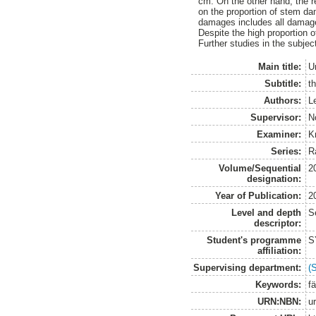
cm. On the other hand, the re
on the proportion of stem da
damages includes all damage
Despite the high proportion o
Further studies in the subjec
Main title:
U
Subtitle:
t
Authors:
Le
Supervisor:
N
Examiner:
K
Series:
R
Volume/Sequential
2
designation:
Year of Publication:
2
Level and depth
S
descriptor:
Student's programme
S
affiliation:
Supervising department:
(
Keywords:
f
URN:NBN:
u