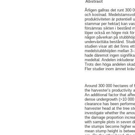
Abstract
Årligen gallras det runt 300 
och kostnad. Medelstamsvolym
produktiviteten är potentiell
stammar per hektar) kan vara
försämras sikten i bestånd 
löper också en högre risk f
någon påverkan på stubbhöjd
underväxttäta bestånd. Studi
studien visar att det finns 
medelstubbhöjden mellan 3–
hade däremot ingen signifik
medeltal. Andelen inkluderar
Trots den höga andelen skado
Fler studier inom ämnet krävs
Around 300 000 hectares of f
the harvester’s productivity
An additional factor that aff
dense undergrowth (>10 000 
clearance has been performed.
harvester head at the tree s
investigate whether the amou
the damage proportion incre
with sample plots in seven d
the stumps become higher wh
mean stump height is betwee