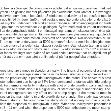
000 hektar i Sverige. Det ekonomiska utfallet vid en gallring påverkas märkbar
en i en gallring har stor påverkan på skördarens produktivitet. En ytterliga
 underväxt som finns i beståndet. Skördarens produktivitet i ett bestånd med k
 upp till 34 % lägre jämfört med bestånd med lite underväxt eller underväxtrö
med mycket underväxt och hindrar ansättningen av skördaraggregatet vid tr
ör uppkomst av stamskador vid gallringen. Syftet med studien var att unders
 av de bortgallrade träden i en förstagallring, samt om skadeandelen ökar p
en genomfördes genom en fältinventering med provyteinventering i sju olika b
ett signifikant samband mellan underväxt och stubbhöjd. När underväxten är 1
11 cm och när underväxten är 5000 stammar/hektar är medelstubbhöjden me
ant påverkan på andelen stamskador i bestånden. Stamskador återfanns på 8,
 alla skador, mindre och större än 15 cm2. Skador större än 15 cm2 återfanns
r fanns det inget som tyder på att ökad andel underväxt har en signifikant 
 för att veta om resultatet ser liknade ut på fler geografiska områden.
,
orestland are thinned in Sweden annually. The financial outcome of a thinning 
 and cost. The average stem volume in the forest site has a major impact on th
ects the productivity is potential undergrowth in the stand. The harvester’s prod
stems/hectare) can be up to 34% lower compared to stands with little underg
 Furthermore, visibility in stands with a lot of undergrowth impairs and hinde
tem. Dense stands also run a higher risk of stem damage during thinning. The
nt of undergrowth has any effect on the stump height of the removed trees in 
ases on the main stems in undergrowth dense stands. The study was conducted
ifferent stands. The result from the study show that undergrowth has a signifi
ere the proportion of undergrowth is high. When the undergrowth proportion 
n 3 – 11 cm and when the proportion is 5000 stems/hectare the mean stump 