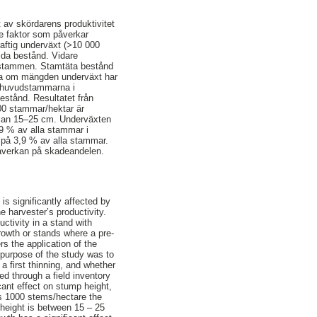
t av skördarens produktivitet
re faktor som påverkar
raftig underväxt (>10 000
jda bestånd. Vidare
ädstammen. Stamtäta bestånd
öka om mängden underväxt har
å huvudstammarna i
estånd. Resultatet från
000 stammar/hektar är
llan 15–25 cm. Underväxten
9 % av alla stammar i
 på 3,9 % av alla stammar.
påverkan på skadeandelen.
is significantly affected by
e harvester’s productivity.
uctivity in a stand with
rowth or stands where a pre-
rs the application of the
 purpose of the study was to
a first thinning, and whether
 through a field inventory
cant effect on stump height,
is 1000 stems/hectare the
height is between 15 – 25