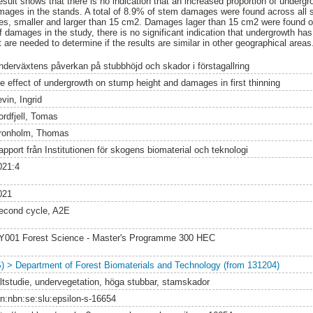
sult shows that there is no indication that an increased proportion of undergro
mages in the stands. A total of 8.9% of stem damages were found across all s
s, smaller and larger than 15 cm2. Damages lager than 15 cm2 were found on
f damages in the study, there is no significant indication that undergrowth has
t are needed to determine if the results are similar in other geographical areas
nderväxtens påverkan på stubbhöjd och skador i förstagallring
he effect of undergrowth on stump height and damages in first thinning
vin, Ingrid
ordfjell, Tomas
ronholm, Thomas
apport från Institutionen för skogens biomaterial och teknologi
021:4
021
econd cycle, A2E
Y001 Forest Science - Master's Programme 300 HEC
S) > Department of Forest Biomaterials and Technology (from 131204)
ältstudie, undervegetation, höga stubbar, stamskador
rn:nbn:se:slu:epsilon-s-16654