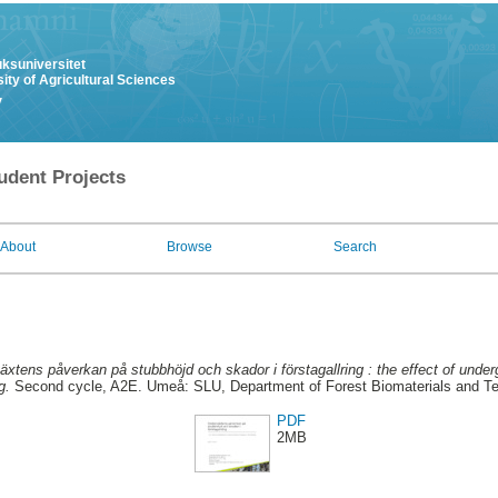
uksuniversitet
ity of Agricultural Sciences
y
udent Projects
About
Browse
Search
xtens påverkan på stubbhöjd och skador i förstagallring : the effect of unde
g.
Second cycle, A2E. Umeå: SLU, Department of Forest Biomaterials and Te
PDF
2MB