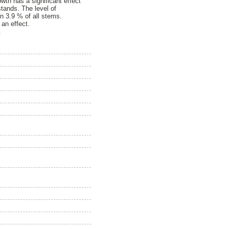
wth has a significant effect
tands. The level of
 3.9 % of all stems.
 an effect.
.