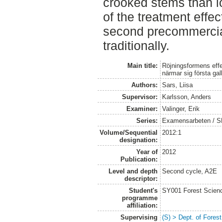
crooked stems than l
of the treatment effe
second precommercia
traditionally.
Main title:
Röjningsformens effe
närmar sig första gal
Authors:
Sars, Liisa
Supervisor:
Karlsson, Anders
Examiner:
Valinger, Erik
Series:
Examensarbeten / SLU
Volume/Sequential
2012:1
designation:
Year of
2012
Publication:
Level and depth
Second cycle, A2E
descriptor:
Student's
SY001 Forest Scien
programme
affiliation:
Supervising
(S) > Dept. of Fore