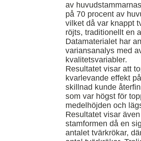
av huvudstammarnas 
på 70 procent av hu
vilket då var knappt 
röjts, traditionellt e
Datamaterialet har a
variansanalys med av
kvalitetsvariabler.
Resultatet visar att t
kvarlevande effekt på
skillnad kunde återfi
som var högst för top
medelhöjden och lägst 
Resultatet visar även 
stamformen då en sign
antalet tvärkrökar, dä