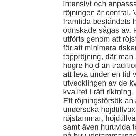
intensivt och anpass
röjningen är central. 
framtida beståndets
oönskade sågas av. Rö
utförts genom att rö
för att minimera riske
toppröjning, där man
högre höjd än traditio
att leva under en tid 
utvecklingen av de 
kvalitet i rätt riktning.
Ett röjningsförsök anl
undersöka höjdtillväx
röjstammar, höjdtill
samt även huruvida t
på huvudstammarnas s