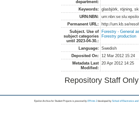
department:
Keywords:
glasbjörk, röjning, s
URN:NBN:
urn:nbn:se:slu:epsil
Permanent URL:
http://urn.kb.se/res
Subject. Use of
Forestry - General a
subject categories
Forestry production
until 2023-04-30.:
Language:
Swedish
Deposited On:
12 Mar 2012 15:24
Metadata Last
20 Apr 2012 14:25
Modified:
Repository Staff Onl
Epsilon Archive for Student Projects is
powored by
EPrints 3
developed by
School of Electronics an