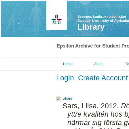
Sveriges lantbruksuniversitet
Swedish University of Agricult
Library
Epsilon Archive for Student Pro
Home
About
B
Login
Create Account
Share
Sars, Liisa
, 2012.
Rö
yttre kvalitén hos
närmar sig första ga