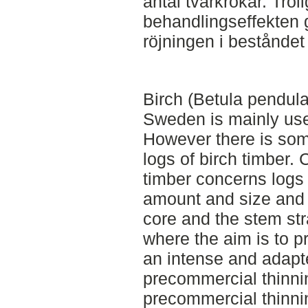
antal tvärkrökar. Trol
behandlingseffekten g
röjningen i beståndet
Birch (Betula pendul
Sweden is mainly use
However there is som
logs of birch timber. 
timber concerns logs 
amount and size and
core and the stem str
where the aim is to p
an intense and adap
precommercial thinnin
precommercial thinni