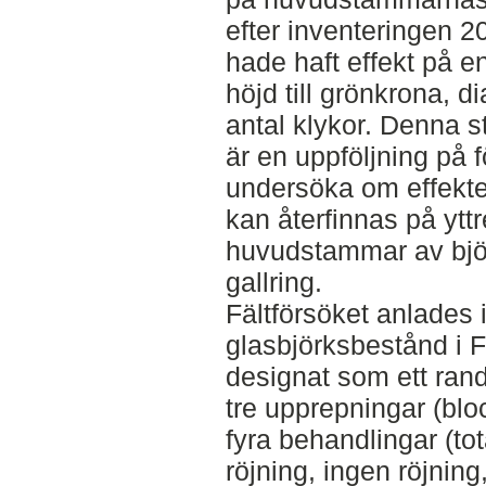
efter inventeringen 2
hade haft effekt på e
höjd till grönkrona, d
antal klykor. Denna 
är en uppföljning på f
undersöka om effekte
kan återfinnas på ytt
huvudstammar av björ
gallring.
Fältförsöket anlades i 
glasbjörksbestånd i 
designat som ett ran
tre upprepningar (blo
fyra behandlingar (tota
röjning, ingen röjnin