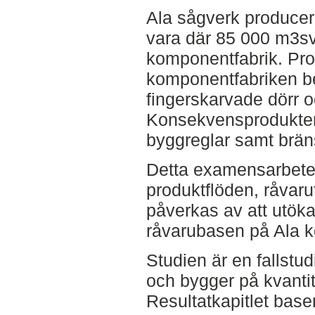
Ala sågverk producer
vara där 85 000 m3sv 
komponentfabrik. Pr
komponentfabriken be
fingerskarvade dörr 
Konsekvensprodukter
byggreglar samt bräns
Detta examensarbete 
produktflöden, råvaru
påverkas av att utök
råvarubasen på Ala k
Studien är en fallstu
och bygger på kvantit
Resultatkapitlet base