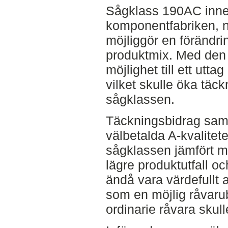
Sågklass 190AC inneh
komponentfabriken, n
möjliggör en förändr
produktmix. Med den
möjlighet till ett utt
vilket skulle öka täc
sågklassen.
Täckningsbidrag sam
välbetalda A-kvalitete
sågklassen jämfört me
lägre produktutfall o
ändå vara värdefullt 
som en möjlig råvarubu
ordinarie råvara skul