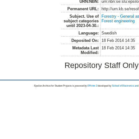
URN:NBN:
urn:nbn:se:slu:epsil
Permanent URL:
http://urn.kb.se/res
Subject. Use of
Forestry - General a
subject categories
Forest engineering
until 2023-04-30.:
Language:
Swedish
Deposited On:
18 Feb 2014 14:35
Metadata Last
18 Feb 2014 14:35
Modified:
Repository Staff Onl
Epsilon Archive for Student Projects is
powored by
EPrints 3
developed by
School of Electronics an