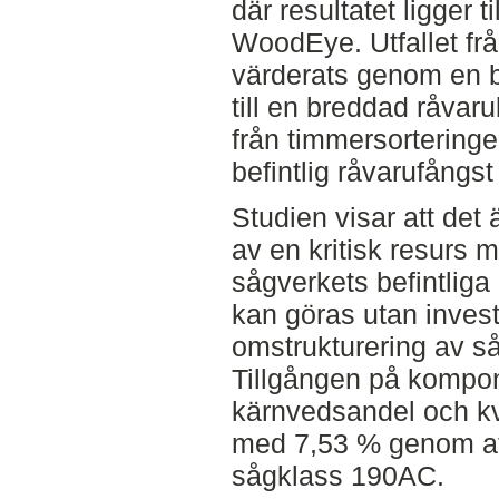
där resultatet ligger t
WoodEye. Utfallet fr
värderats genom en b
till en breddad råvaru
från timmersortering
befintlig råvarufångs
Studien visar att det 
av en kritisk resurs 
sågverkets befintlig
kan göras utan inves
omstrukturering av s
Tillgången på kompon
kärnvedsandel och kv
med 7,53 % genom att
sågklass 190AC.