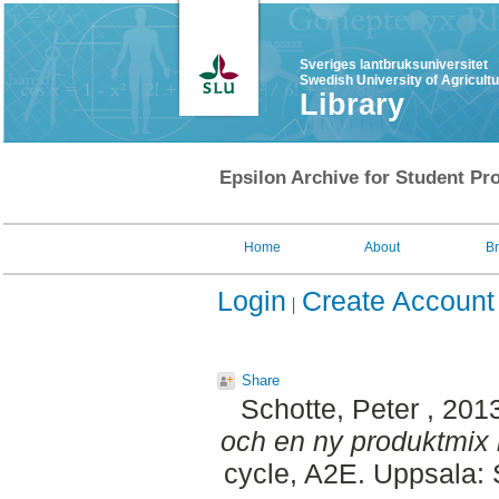
Sveriges lantbruksuniversitet
Swedish University of Agricult
Library
Epsilon Archive for Student Pro
Home
About
B
Login
Create Account
Share
Schotte, Peter
, 201
och en ny produktmix 
cycle, A2E. Uppsala: 