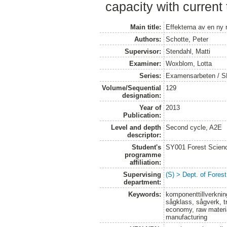
capacity with current
Main title:
Effekterna av en ny 
Authors:
Schotte, Peter
Supervisor:
Stendahl, Matti
Examiner:
Woxblom, Lotta
Series:
Examensarbeten / SLU
Volume/Sequential
129
designation:
Year of
2013
Publication:
Level and depth
Second cycle, A2E
descriptor:
Student's
SY001 Forest Scien
programme
affiliation:
Supervising
(S) > Dept. of Fores
department:
Keywords:
komponenttillverknin
sågklass, sågverk, t
economy, raw materia
manufacturing