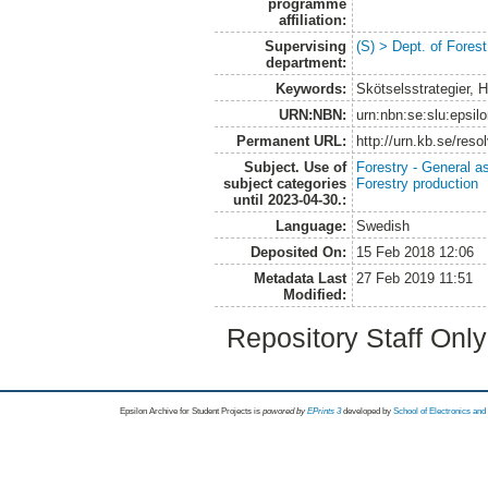
programme
affiliation:
Supervising
(S) > Dept. of Fore
department:
Keywords:
Skötselsstrategier, 
URN:NBN:
urn:nbn:se:slu:epsil
Permanent URL:
http://urn.kb.se/res
Subject. Use of
Forestry - General a
subject categories
Forestry production
until 2023-04-30.:
Language:
Swedish
Deposited On:
15 Feb 2018 12:06
Metadata Last
27 Feb 2019 11:51
Modified:
Repository Staff Onl
Epsilon Archive for Student Projects is
powored by
EPrints 3
developed by
School of Electronics an