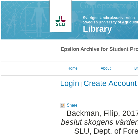
Sveriges lantbruksuniversitet
Swedish University of Agricult
Library
Epsilon Archive for Student Pro
Home
About
B
Login
Create Account
Share
Backman, Filip
, 201
beslut skogens värde
SLU, Dept. of Fo