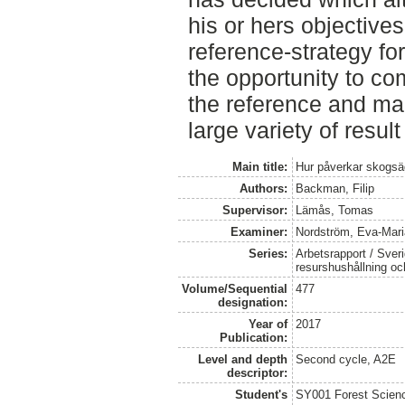
his or hers objectives
reference-strategy f
the opportunity to co
the reference and ma
large variety of result
Main title:
Hur påverkar skogsä
Authors:
Backman, Filip
Supervisor:
Lämås, Tomas
Examiner:
Nordström, Eva-Mari
Series:
Arbetsrapport / Sveri
resurshushållning o
Volume/Sequential
477
designation:
Year of
2017
Publication:
Level and depth
Second cycle, A2E
descriptor:
Student's
SY001 Forest Scien