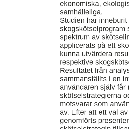
ekonomiska, ekologis
samhälleliga.
Studien har inneburit a
skogskötselprogram sk
spektrum av skötseli
applicerats på ett sk
kunna utvärdera resu
respektive skogskötse
Resultatet från analy
sammanställts i en in
användaren själv får 
skötselstrategierna oc
motsvarar som använ
av. Efter att ett val a
genomförts presentera
skötselstrategin till