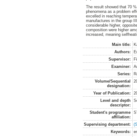
The result showed that 70 % 
phenomena as a problem effec
excelled in reaching tempera
manufactures in the group II
considerable higher, opposit
composition were higher amon
increased, meaning selfheat
Main title:
K
Authors:
E
Supervisor:
Fi
Examiner:
A
Series:
R
Volume/Sequential
2
designation:
Year of Publication:
2
Level and depth
S
descriptor:
Student's programme
S
affiliation:
Supervising department:
(
Keywords:
e