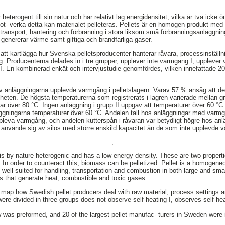
heterogent till sin natur och har relativt låg energidensitet, vilka är två ick
 mot- verka detta kan materialet pelleteras. Pellets är en homogen produkt me
transport, hantering och förbränning i stora liksom små förbränningsanläggning
enererar värme samt giftiga och brandfarliga gaser.
att kartlägga hur Svenska pelletsproducenter hanterar råvara, processinställni
 Producenterna delades in i tre grupper, upplever inte varmgång I, upplever
. En kombinerad enkät och intervjustudie genomfördes, vilken innefattade 20
av anläggningarna upplevde varmgång i pelletslagern. Varav 57 % ansåg att de
eten. De högsta temperaturerna som registrerats i lagren varierade mellan gru
ar över 80 °C. Ingen anläggning i grupp II uppgav att temperaturer över 60 °C 
äggningarna temperaturer över 60 °C. Andelen tall hos anläggningar med varmg
pleva varmgång, och andelen kutterspån i råvaran var betydligt högre hos an
nvände sig av silos med större enskild kapacitet än de som inte upplevde 
,
is by nature heterogenic and has a low energy density. These are two proper
er. In order to counteract this, biomass can be pelletized. Pellet is a homoge
 well suited for handling, transportation and combustion in both large and smal
ses that generate heat, combustible and toxic gases.
 map how Swedish pellet producers deal with raw material, process settings a
ere divided in three groups does not observe self-heating I, observes self-heat
w was preformed, and 20 of the largest pellet manufac- turers in Sweden were 