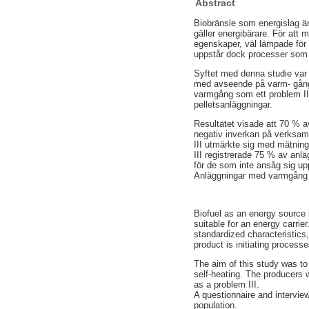
Abstract
Biobränsle som energislag är 
gäller energibärare. För att
egenskaper, väl lämpade för 
uppstår dock processer som g
Syftet med denna studie var 
med avseende på varm- gång.
varmgång som ett problem III
pelletsanläggningar.
Resultatet visade att 70 % 
negativ inverkan på verksamh
III utmärkte sig med mätning
III registrerade 75 % av anl
för de som inte ansåg sig up
Anläggningar med varmgång a
Biofuel as an energy source 
suitable for an energy carri
standardized characteristics,
product is initiating proces
The aim of this study was to
self-heating. The producers w
as a problem III.
A questionnaire and intervie
population.