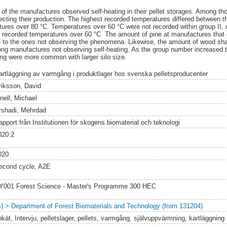
of the manufactures observed self-heating in their pellet storages. Among t
ting their production. The highest recorded temperatures differed between the 
tures over 80 °C. Temperatures over 60 °C were not recorded within group II, 
I recorded temperatures over 60 °C. The amount of pine at manufactures that
e to the ones not observing the phenomena. Likewise, the amount of wood sha
g manufactures not observing self-heating. As the group number increased the
ing were more common with larger silo size.
artläggning av varmgång i produktlager hos svenska pelletsproducenter
riksson, David
nell, Michael
rshadi, Mehrdad
apport från Institutionen för skogens biomaterial och teknologi
020:2
020
econd cycle, A2E
Y001 Forest Science - Master's Programme 300 HEC
S) > Department of Forest Biomaterials and Technology (from 131204)
nkät, Intervju, pelletslager, pellets, varmgång, självuppvärmning, kartläggning