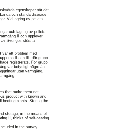
e önskvärda egenskaper när det
d kända och standardiserade
ar. Vid lagring av pellets
ngar och lagring av pellets,
 varmgång II och upplever
 av Sveriges största
t var ett problem med
pperna II och III, där grupp
hade registrerats. För grupp
ång var betydligt högre än
läggningar utan varmgång.
varmgång.
ties that make them not
neous product with known and
l heating plants. Storing the
nd storage, in the means of
ing II, thinks of self-heating
included in the survey