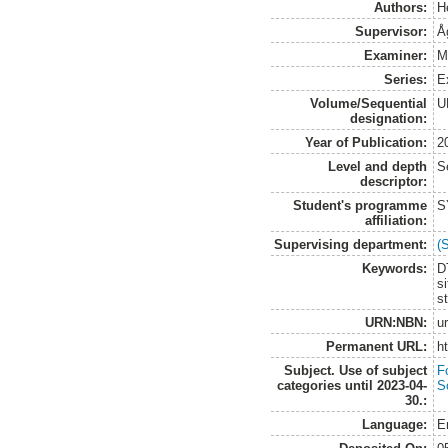
Authors:
H
Supervisor:
Å
Examiner:
M
Series:
E
Volume/Sequential
U
designation:
Year of Publication:
2
Level and depth
S
descriptor:
Student's programme
S
affiliation:
Supervising department:
(
Keywords:
D
si
s
URN:NBN:
u
Permanent URL:
h
Subject. Use of subject
F
categories until 2023-04-
S
30.:
Language:
E