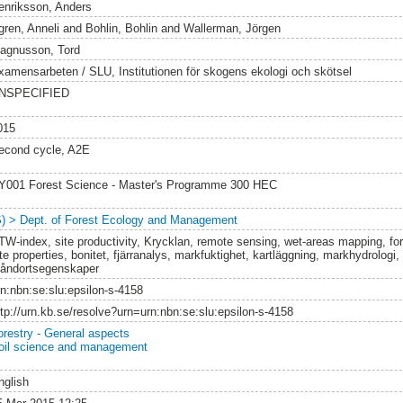
enriksson, Anders
gren, Anneli
and
Bohlin, Bohlin
and
Wallerman, Jörgen
agnusson, Tord
xamensarbeten / SLU, Institutionen för skogens ekologi och skötsel
NSPECIFIED
015
econd cycle, A2E
Y001 Forest Science - Master's Programme 300 HEC
S) > Dept. of Forest Ecology and Management
TW-index, site productivity, Krycklan, remote sensing, wet-areas mapping, for
te properties, bonitet, fjärranalys, markfuktighet, kartläggning, markhydrologi, 
tåndortsegenskaper
rn:nbn:se:slu:epsilon-s-4158
ttp://urn.kb.se/resolve?urn=urn:nbn:se:slu:epsilon-s-4158
orestry - General aspects
oil science and management
nglish