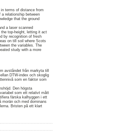
 in terms of distance from
f a relationship between
owledge that the ground
and a laser scanned
he top-height, letting it act
d by recognition of fresh
eas on till soil where Scots
etween the variables. The
peated study with a more
m avståndet från markyta till
mellan DTW-index och skoglig
attennivå som en faktor som
nshöjd. Den högsta
variabel som ett relativt mått
ifiera färska kalhyggen i ett
n på morän och med dominans
erna. Bristen på ett klart