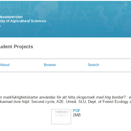
uksuniversitet
ity of Agricultural Sciences
y
udent Projects
About
Browse
Search
n markfuktighetskartor användas för att hitta skogsmark med hög bonitet? : e
skannad övre höjd.
Second cycle, A2E. Umeå: SLU, Dept. of Forest Ecology
PDF
2MB