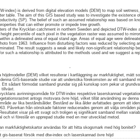
W-index) is derived from digital elevation models (DEM) to map soil wetness,
ater table. The aim of this GIS based study was to investigate the existence o
oductivity (SP). The belief of such an assumed relationship was based on kn
e properties that can either promote or impede tree growth.
sters of the Krycklan catchment in northern Sweden and depicted DTW-index 
height percentile of each pixel in the vegetation raster was assumed to mirror t
within a delineated area of equal stand age. Areas of equal age were delineate
ophoto from 1963. Influence from disturbing factors was reduced by selecting ar
ominated. The result suggests a weak and likely non-significant relationship b
for such a relationship is attributed to the methods used and we suggest a re
,
 höjdmodeller (DEM) vilket resulterar i kartläggning av markfuktighet, mätt so
 denna GIS-baserade studie var att undersöka förekomsten av ett samband 
). Ett sådant förmodat samband grundar sig på kunskap som pekar ut grundv
tillväxt.
Krycklans avrinningsområde för DTW-index respektive laserskannad vegetatio
vegetationsrastret antogs motsvara övre höjd, vilket tillät användning av denna 
område av lika beståndsålder. Bestånd av lika ålder avfattades genom att ident
n 1963. Påverkan från oönskade faktorer reducerades genom att välja område
 Resultatet visar på ett svagt och troligen ej signifikant samband mellan variabl
al och vi föreslår en upprepad studie med en mer utvecklad metod.
an markfuktighetskartor användas för att hitta skogsmark med hög bonitet?
tt gis-baserat försök med dtw-index och laserskannad övre höjd