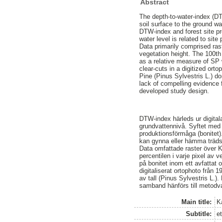
Abstract
The depth-to-water-index (DT
soil surface to the ground w
DTW-index and forest site pr
water level is related to sit
Data primarily comprised ra
vegetation height. The 100th 
as a relative measure of SP 
clear-cuts in a digitized ort
Pine (Pinus Sylvestris L.) d
lack of compelling evidence 
developed study design.
DTW-index härleds ur digitala
grundvattennivå. Syftet med
produktionsförmåga (bonitet
kan gynna eller hämma träds 
Data omfattade raster över 
percentilen i varje pixel av 
på bonitet inom ett avfattat 
digitaliserat ortophoto frå
av tall (Pinus Sylvestris L.).
samband hänförs till metodv
Main title:
K
Subtitle:
e