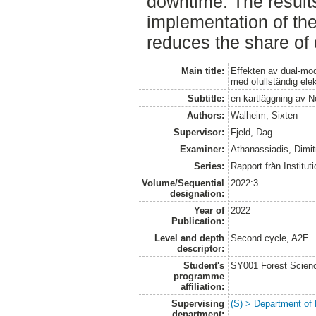
downtime. The result
implementation of the
reduces the share of
Main title:
Effekten av dual-mod
med ofullständig elekt
Subtitle:
en kartläggning av 
Authors:
Walheim, Sixten
Supervisor:
Fjeld, Dag
Examiner:
Athanassiadis, Dimit
Series:
Rapport från Institut
Volume/Sequential
2022:3
designation:
Year of
2022
Publication:
Level and depth
Second cycle, A2E
descriptor:
Student's
SY001 Forest Scien
programme
affiliation:
Supervising
(S) > Department of
department: