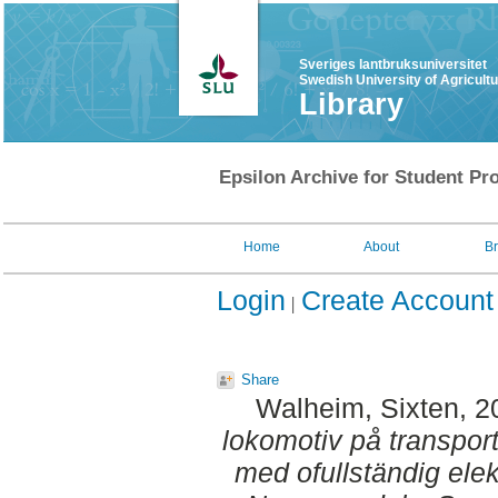
Sveriges lantbruksuniversitet
Swedish University of Agricult
Library
Epsilon Archive for Student Pro
Home
About
B
Login
Create Account
Share
Walheim, Sixten
, 
lokomotiv på transpor
med ofullständig elekt