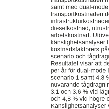
samt med dual-mode l
transportkostnaden d
infrastrukturkostnade
dieselkostnad, utrus
arbetskostnad. Utöver
känslighetsanalyser fö
kostnadsfaktorers på
scenario och tågdrag
Resultatet visar att 
per år för dual-mode 
scenario 1 samt 4,3 
nuvarande tågdragning
3,1 och 3,6 % vid läg
och 4,8 % vid högre e
Känslighetsanalyser v