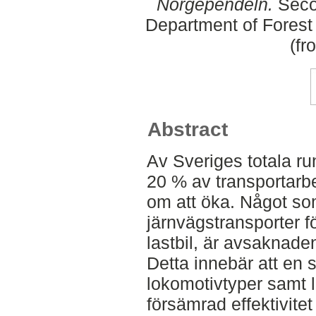
Norgependeln.
Seco
Department of Forest
(fr
Abstract
Av Sveriges totala ru
20 % av transportarb
om att öka. Något so
järnvägstransporter f
lastbil, är avsaknaden 
Detta innebär att en 
lokomotivtyper samt 
försämrad effektivitet