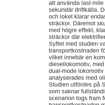
att använda last-mil
sekundär driftkälla. 
och loket klarar endast
sträckor. Däremot sk
med högre effekt, kla
sträckor där elektrifi
Syftet med studien va
transportkostnaden f
vilket innebär en kom
diesellokomotiv, med 
dual-mode lokomotiv
analyserades med oli
Studien utfördes på
som saknar fullständig
scenarion togs fram f
transportkostnaden 