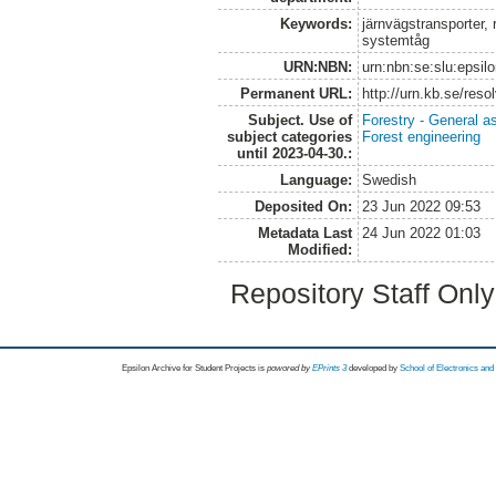
Keywords:
järnvägstransporter, 
systemtåg
URN:NBN:
urn:nbn:se:slu:epsil
Permanent URL:
http://urn.kb.se/res
Subject. Use of
Forestry - General a
subject categories
Forest engineering
until 2023-04-30.:
Language:
Swedish
Deposited On:
23 Jun 2022 09:53
Metadata Last
24 Jun 2022 01:03
Modified:
Repository Staff Onl
Epsilon Archive for Student Projects is
powored by
EPrints 3
developed by
School of Electronics an