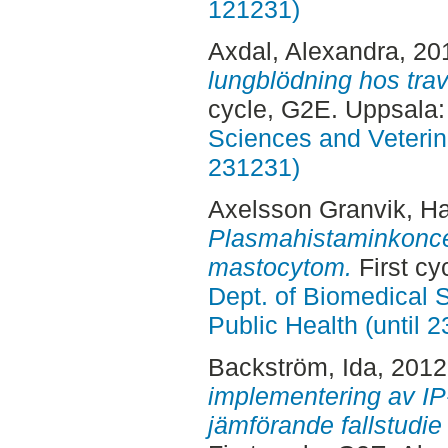
121231)
Axdal, Alexandra
, 20
lungblödning hos trav
cycle, G2E. Uppsala
Sciences and Veterina
231231)
Axelsson Granvik, H
Plasmahistaminkonce
mastocytom.
First cy
Dept. of Biomedical 
Public Health (until 
Backström, Ida
, 201
implementering av IP-
jämförande fallstudie