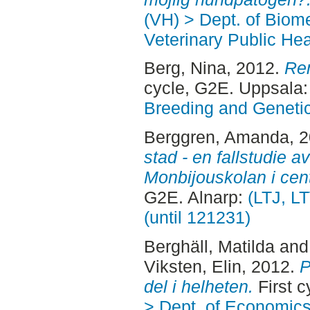
(VH) > Dept. of Biom
Veterinary Public Hea
Berg, Nina
, 2012.
Ren
cycle, G2E. Uppsala
Breeding and Genetic
Berggren, Amanda
, 
stad - en fallstudie av
Monbijouskolan i cen
G2E. Alnarp:
(LTJ, L
(until 121231)
Berghäll, Matilda
an
Viksten, Elin
, 2012.
P
del i helheten.
First 
> Dept. of Economic