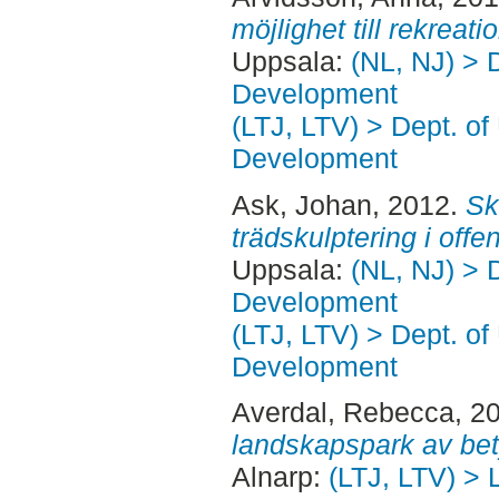
möjlighet till rekreati
Uppsala:
(NL, NJ) > 
Development
(LTJ, LTV) > Dept. of
Development
Ask, Johan
, 2012.
Sk
trädskulptering i offen
Uppsala:
(NL, NJ) > 
Development
(LTJ, LTV) > Dept. of
Development
Averdal, Rebecca
, 2
landskapspark av bet
Alnarp:
(LTJ, LTV) > 