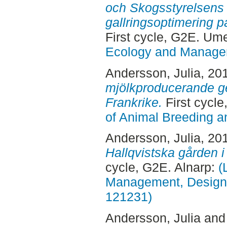
och Skogsstyrelsens 
gallringsoptimering 
First cycle, G2E. Um
Ecology and Manag
Andersson, Julia
, 20
mjölkproducerande ge
Frankrike.
First cycl
of Animal Breeding a
Andersson, Julia
, 20
Hallqvistska gården i
cycle, G2E. Alnarp:
(
Management, Design, 
121231)
Andersson, Julia
an