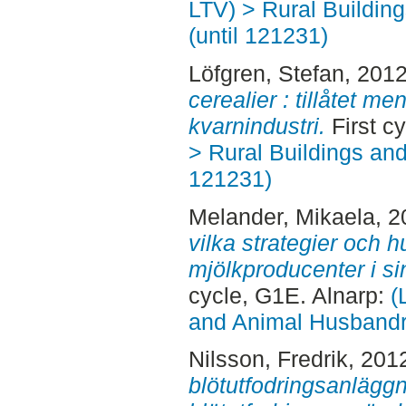
LTV) > Rural Buildin
(until 121231)
Löfgren, Stefan
, 201
cerealier : tillåtet m
kvarnindustri.
First c
> Rural Buildings an
121231)
Melander, Mikaela
, 
vilka strategier och hu
mjölkproducenter i sin
cycle, G1E. Alnarp:
(
and Animal Husbandry
Nilsson, Fredrik
, 201
blötutfodringsanläggni