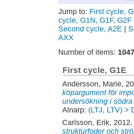
Jump to:
First cycle, 
cycle, G1N, G1F, G2F
Second cycle, A2E
|
S
AXX
Number of items:
104
First cycle, G1E
Andersson, Marie
, 2
köpargument för import
undersökning i södra
Alnarp:
(LTJ, LTV) > 
Carlsson, Erik
, 2012
strukturfoder och strö