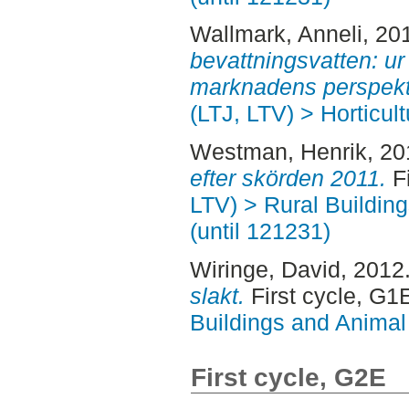
Wallmark, Anneli
, 20
bevattningsvatten: ur
marknadens perspekt
(LTJ, LTV) > Horticult
Westman, Henrik
, 2
efter skörden 2011.
Fi
LTV) > Rural Buildin
(until 121231)
Wiringe, David
, 2012
slakt.
First cycle, G1
Buildings and Animal
First cycle, G2E