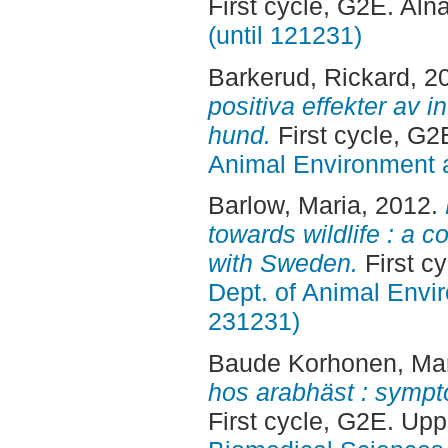
First cycle, G2E. Aln
(until 121231)
Barkerud, Rickard
, 2
positiva effekter av 
hund.
First cycle, G2
Animal Environment a
Barlow, Maria
, 2012.
towards wildlife : a 
with Sweden.
First c
Dept. of Animal Envir
231231)
Baude Korhonen, Ma
hos arabhäst : sympto
First cycle, G2E. Up