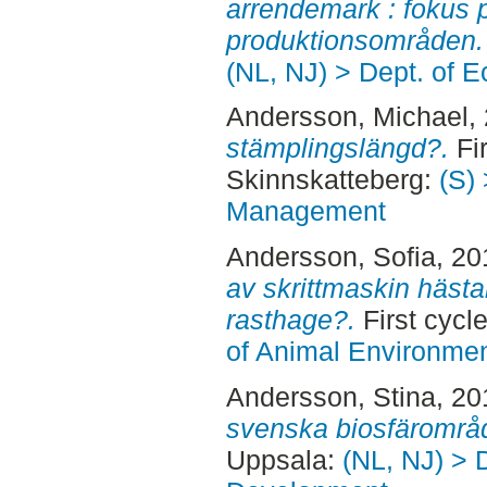
arrendemark : fokus 
produktionsområden.
(NL, NJ) > Dept. of 
Andersson, Michael
,
stämplingslängd?.
Fir
Skinnskatteberg:
(S) 
Management
Andersson, Sofia
, 2
av skrittmaskin hästar
rasthage?.
First cycl
of Animal Environmen
Andersson, Stina
, 2
svenska biosfärområ
Uppsala:
(NL, NJ) > 