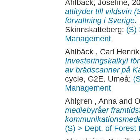
Ahlbäck, Josefine
, 2
attityder till vildsvin
förvaltning i Sverige.
Skinnskatteberg:
(S) 
Management
Ahlbäck , Carl Henrik
Investeringskalkyl fö
av brädscanner på K
cycle, G2E. Umeå:
(
Management
Ahlgren , Anna
and
O
mediebyråer framtids
kommunikationsmede
(S) > Dept. of Fore