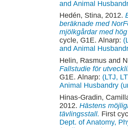
and Animal Husbandry
Hedén, Stina
, 2012.
beräknade med NorFo
mjölkgårdar med hög 
cycle, G1E. Alnarp:
(
and Animal Husbandry
Helin, Rasmus
and
N
Fallstudie för utveckl
G1E. Alnarp:
(LTJ, L
Animal Husbandry (un
Hinas-Gradin, Camill
2012.
Hästens möjlighe
tävlingsstall.
First cy
Dept. of Anatomy, Ph