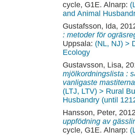
cycle, G1E. Alnarp:
(
and Animal Husbandry
Gustafsson, Ida
, 201
: metoder för ogräsre
Uppsala:
(NL, NJ) > 
Ecology
Gustavsson, Lisa
, 2
mjölkordningslista : 
vanligaste mastiterna
(LTJ, LTV) > Rural B
Husbandry (until 121
Hansson, Peter
, 201
uppfödning av gässling
cycle, G1E. Alnarp:
(