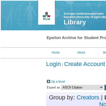
Sveriges lantbruksuniversitet
Swedish University of Agricult
Library
Epsilon Archive for Student Pro
Home
About
B
Login
Create Account
Up a level
Export as
Group by:
Creators
|
No