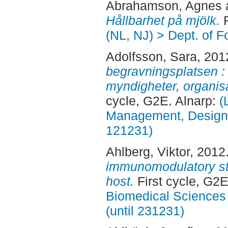
Abrahamson, Agnes
Hållbarhet på mjölk.
F
(NL, NJ) > Dept. of 
Adolfsson, Sara
, 201
begravningsplatsen :
myndigheter, organisa
cycle, G2E. Alnarp:
(
Management, Design, 
121231)
Ahlberg, Viktor
, 2012
immunomodulatory str
host.
First cycle, G2
Biomedical Sciences 
(until 231231)