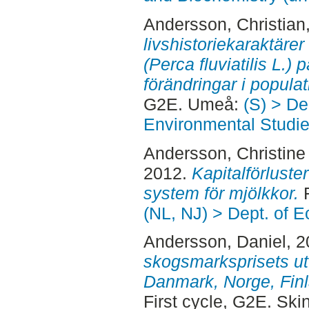
Andersson, Christian
livshistoriekaraktäre
(Perca fluviatilis L.)
förändringar i popula
G2E. Umeå:
(S) > De
Environmental Studi
Andersson, Christine
2012.
Kapitalförluste
system för mjölkkor.
F
(NL, NJ) > Dept. of 
Andersson, Daniel
, 
skogsmarksprisets ut
Danmark, Norge, Finl
First cycle, G2E. Sk