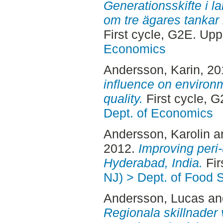
Generationsskifte i la
om tre ägares tankar i
First cycle, G2E. Up
Economics
Andersson, Karin
, 2
influence on environm
quality.
First cycle, 
Dept. of Economics
Andersson, Karolin
a
2012.
Improving peri
Hyderabad, India.
Fir
NJ) > Dept. of Food 
Andersson, Lucas
a
Regionala skillnader