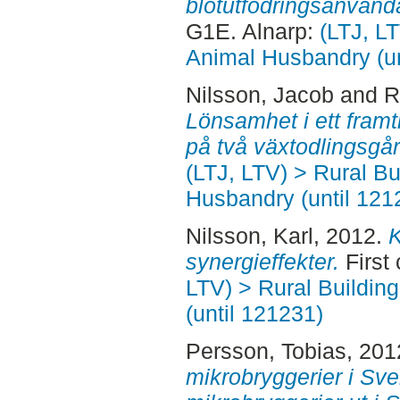
blötutfodringsanvända
G1E. Alnarp:
(LTJ, L
Animal Husbandry (un
Nilsson, Jacob
and
R
Lönsamhet i ett framt
på två växtodlingsgår
(LTJ, LTV) > Rural B
Husbandry (until 121
Nilsson, Karl
, 2012.
K
synergieffekter.
First
LTV) > Rural Buildin
(until 121231)
Persson, Tobias
, 201
mikrobryggerier i Sve