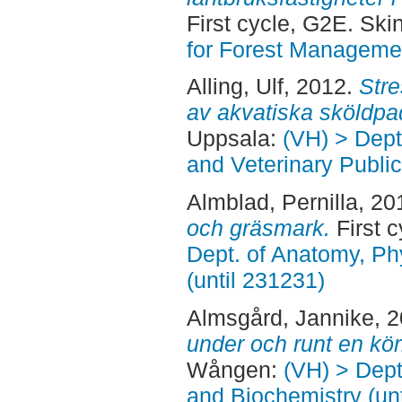
First cycle, G2E. Sk
for Forest Manageme
Alling, Ulf
, 2012.
Stre
av akvatiska sköldpa
Uppsala:
(VH) > Dept
and Veterinary Public
Almblad, Pernilla
, 20
och gräsmark.
First c
Dept. of Anatomy, Ph
(until 231231)
Almsgård, Jannike
, 
under och runt en kör
Wången:
(VH) > Dept
and Biochemistry (un