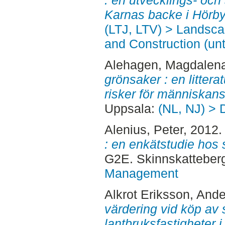
: en utvecklings- och
Karnas backe i Hörby
(LTJ, LTV) > Landsc
and Construction (unt
Alehagen, Magdalen
grönsaker : en litter
risker för människans
Uppsala:
(NL, NJ) > 
Alenius, Peter
, 2012
: en enkätstudie hos
G2E. Skinnskatteber
Management
Alkrot Eriksson, Ande
värdering vid köp av
lantbruksfastigheter 