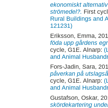
ekonomiskt alternativ
strömedel?.
First cyc
Rural Buildings and 
121231)
Eriksson, Emma
, 20
föda upp gårdens egn
cycle, G1E. Alnarp:
(
and Animal Husbandry
Fors-Jadin, Sara
, 20
påverkan på utslagså
cycle, G1E. Alnarp:
(
and Animal Husbandry
Gustafson, Oskar
, 2
skördekartering under