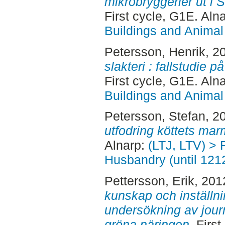
mikrobryggerier ut i 
First cycle, G1E. Aln
Buildings and Animal
Petersson, Henrik
, 2
slakteri : fallstudie p
First cycle, G1E. Aln
Buildings and Animal
Petersson, Stefan
, 2
utfodring köttets mar
Alnarp:
(LTJ, LTV) > 
Husbandry (until 121
Pettersson, Erik
, 201
kunskap och inställnin
undersökning av jour
gröna näringen.
First