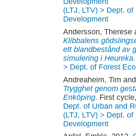
Development
(LTJ, LTV) > Dept. of
Development
Andersson, Therese
Klibbalens gödslings
ett blandbestånd av g
simulering i Heureka.
> Dept. of Forest E
Andreaheim, Tim
an
Trygghet genom gestal
Enköping.
First cycl
Dept. of Urban and 
(LTJ, LTV) > Dept. of
Development