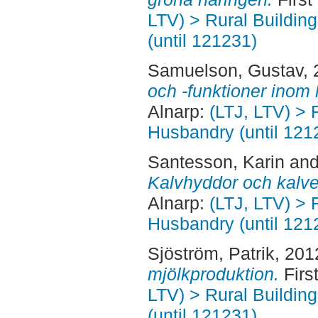
LTV) > Rural Buildin
(until 121231)
Samuelson, Gustav
,
och -funktioner inom 
Alnarp:
(LTJ, LTV) > 
Husbandry (until 121
Santesson, Karin
an
Kalvhyddor och kalve
Alnarp:
(LTJ, LTV) > 
Husbandry (until 121
Sjöström, Patrik
, 201
mjölkproduktion.
Firs
LTV) > Rural Buildin
(until 121231)