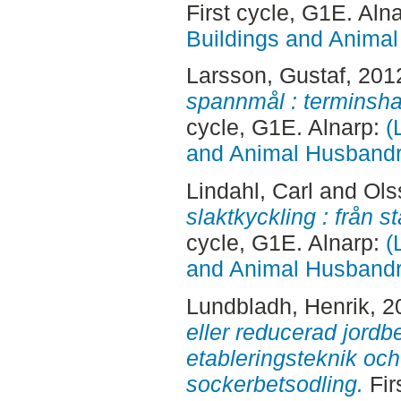
First cycle, G1E. Aln
Buildings and Animal
Larsson, Gustaf
, 201
spannmål : terminsha
cycle, G1E. Alnarp:
(
and Animal Husbandry
Lindahl, Carl
and
Ols
slaktkyckling : från st
cycle, G1E. Alnarp:
(
and Animal Husbandry
Lundbladh, Henrik
, 
eller reducerad jord
etableringsteknik oc
sockerbetsodling.
Fir