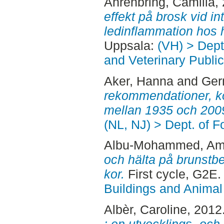
Ahrenbring, Camilla
,
effekt på brosk vid in
ledinflammation hos 
Uppsala:
(VH) > Dept
and Veterinary Public
Aker, Hanna
and
Ger
rekommendationer, k
mellan 1935 och 200
(NL, NJ) > Dept. of 
Albu-Mohammed, Am
och hälta på brunstb
kor.
First cycle, G2E.
Buildings and Animal
Albèr, Caroline
, 2012