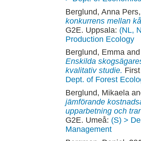
Berglund, Anna Pers
konkurrens mellan kål
G2E. Uppsala:
(NL, N
Production Ecology
Berglund, Emma
an
Enskilda skogsägares
kvalitativ studie.
Firs
Dept. of Forest Eco
Berglund, Mikaela
a
jämförande kostnads
upparbetning och tra
G2E. Umeå:
(S) > De
Management