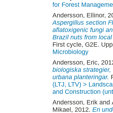
for Forest Manageme
Andersson, Ellinor
, 
Aspergillus section Fl
aflatoxigenic fungi a
Brazil nuts from loca
First cycle, G2E. Up
Microbiology
Andersson, Eric
, 201
biologiska strategier,
urbana planteringar.
F
(LTJ, LTV) > Landsc
and Construction (unt
Andersson, Erik
and
Mikael
, 2012.
En und