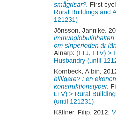
smågrisar?.
First cyc
Rural Buildings and 
121231)
Jönsson, Jannike
, 2
immunglobulinhalten i
om sinperioden är lä
Alnarp:
(LTJ, LTV) > 
Husbandry (until 121
Kornbeck, Albin
, 201
billigare? : en ekono
konstruktionstyper.
Fi
LTV) > Rural Buildin
(until 121231)
Källner, Filip
, 2012.
V