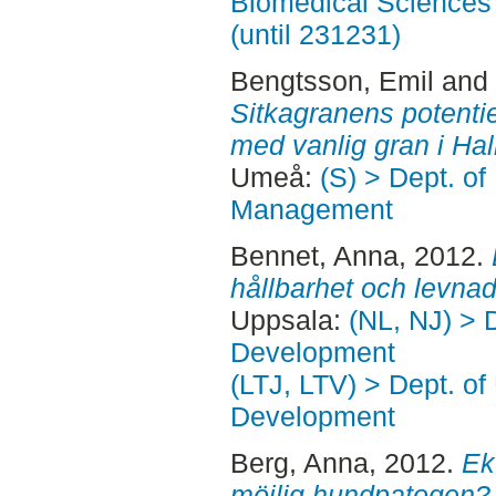
Biomedical Sciences 
(until 231231)
Bengtsson, Emil
and
Sitkagranens potentie
med vanlig gran i Hal
Umeå:
(S) > Dept. of
Management
Bennet, Anna
, 2012.
hållbarhet och levna
Uppsala:
(NL, NJ) > 
Development
(LTJ, LTV) > Dept. of
Development
Berg, Anna
, 2012.
Ek
möjlig hundpatogen?