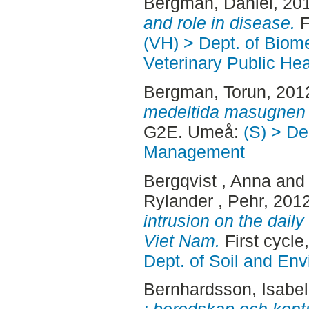
Bergman, Daniel
, 20
and role in disease.
F
(VH) > Dept. of Biom
Veterinary Public Hea
Bergman, Torun
, 201
medeltida masugnen 
G2E. Umeå:
(S) > De
Management
Bergqvist , Anna
an
Rylander , Pehr
, 201
intrusion on the daily
Viet Nam.
First cycl
Dept. of Soil and En
Bernhardsson, Isabel