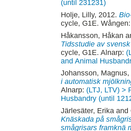
(until 231231)
Holje, Lilly
, 2012.
Bio
cycle, G1E. Wången
Håkansson, Håkan
a
Tidsstudie av svensk
cycle, G1E. Alnarp:
(
and Animal Husbandry
Johansson, Magnus
,
i automatisk mjölknin
Alnarp:
(LTJ, LTV) > 
Husbandry (until 121
Järlesäter, Erika
and
Knäskada på smågris 
smågrisars framknä 