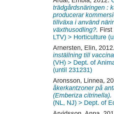
Ardal, Embla
, 2012.
trädgårdsnäringen : 
producerar kommersie
tillväxa i använd näri
växthusodling?.
First
LTV) > Horticulture (u
Arnersten, Elin
, 2012
inställning till vaccina
(VH) > Dept. of Anim
(until 231231)
Aronsson, Linnea
, 2
åkerkantzoner på ant
(Emberiza citrinella).
(NL, NJ) > Dept. of E
Arvidsson, Anna
, 20