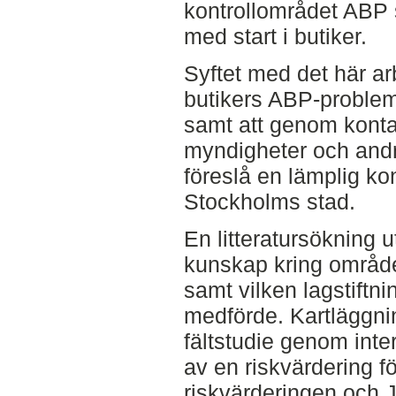
kontrollområdet ABP sy
med start i butiker.
Syftet med det här arb
butikers ABP-problema
samt att genom konta
myndigheter och andr
föreslå en lämplig kon
Stockholms stad.
En litteratursökning u
kunskap kring område
samt vilken lagstiftn
medförde. Kartläggn
fältstudie genom inter
av en riskvärdering f
riskvärderingen och 