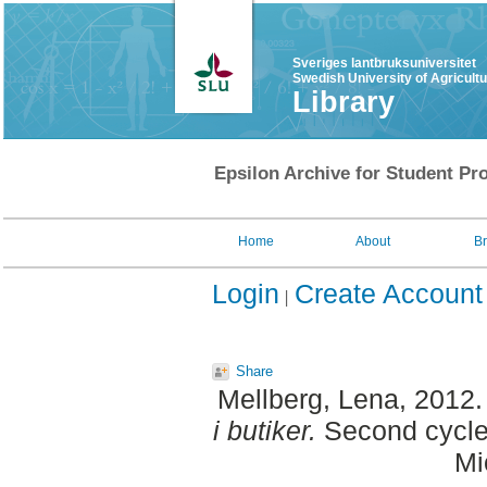
Sveriges lantbruksuniversitet
Swedish University of Agricult
Library
Epsilon Archive for Student Pro
Home
About
B
Login
Create Account
Share
Mellberg, Lena
, 2012
i butiker.
Second cycle,
Mi