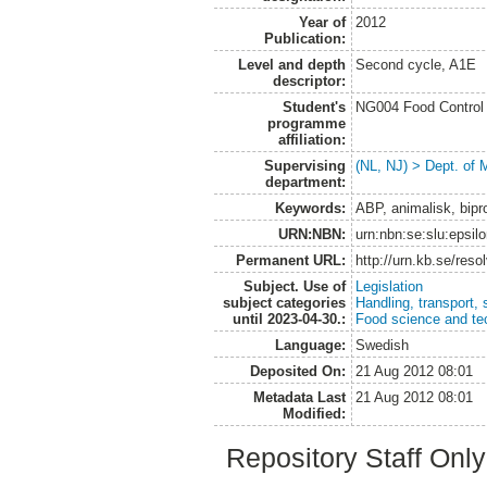
Year of
2012
Publication:
Level and depth
Second cycle, A1E
descriptor:
Student's
NG004 Food Control 
programme
affiliation:
Supervising
(NL, NJ) > Dept. of 
department:
Keywords:
ABP, animalisk, bipro
URN:NBN:
urn:nbn:se:slu:epsil
Permanent URL:
http://urn.kb.se/res
Subject. Use of
Legislation
subject categories
Handling, transport,
until 2023-04-30.:
Food science and te
Language:
Swedish
Deposited On:
21 Aug 2012 08:01
Metadata Last
21 Aug 2012 08:01
Modified:
Repository Staff Onl