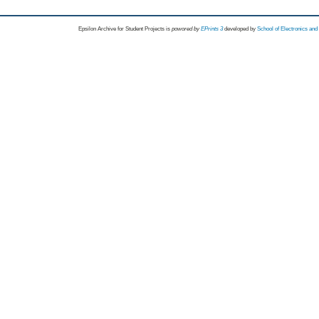
Epsilon Archive for Student Projects is
powored by
EPrints 3
developed by
School of Electronics an