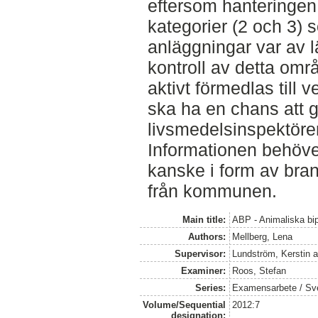
eftersom hanteringen
kategorier (2 och 3)
anläggningar var av l
kontroll av detta omr
aktivt förmedlas till
ska ha en chans att g
livsmedelsinspektöre
Informationen behöver
kanske i form av brans
från kommunen.
Main title:
ABP - Animaliska bip
Authors:
Mellberg, Lena
Supervisor:
Lundström, Kerstin
a
Examiner:
Roos, Stefan
Series:
Examensarbete / Sveri
Volume/Sequential
2012:7
designation: