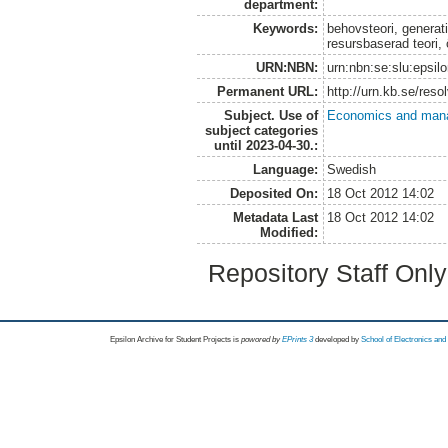
department:
Keywords:
behovsteori, generati
resursbaserad teori,
URN:NBN:
urn:nbn:se:slu:epsil
Permanent URL:
http://urn.kb.se/res
Subject. Use of
Economics and man
subject categories
until 2023-04-30.:
Language:
Swedish
Deposited On:
18 Oct 2012 14:02
Metadata Last
18 Oct 2012 14:02
Modified:
Repository Staff Onl
Epsilon Archive for Student Projects is
powored by
EPrints 3
developed by
School of Electronics an