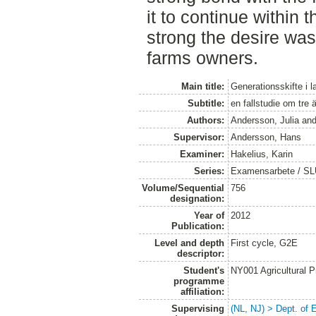
it to continue within t
strong the desire was
farms owners.
Main title:
Generationsskifte i l
Subtitle:
en fallstudie om tre 
Authors:
Andersson, Julia
an
Supervisor:
Andersson, Hans
Examiner:
Hakelius, Karin
Series:
Examensarbete / SLU
Volume/Sequential
756
designation:
Year of
2012
Publication:
Level and depth
First cycle, G2E
descriptor:
Student's
NY001 Agricultural
programme
affiliation:
Supervising
(NL, NJ) > Dept. of