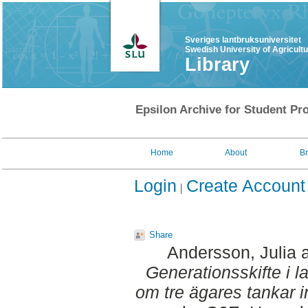
Sveriges lantbruksuniversitet
Swedish University of Agricult
Library
Epsilon Archive for Student Pro
Home
About
B
Login
Create Account
Share
Andersson, Julia
Generationsskifte i la
om tre ägares tankar in