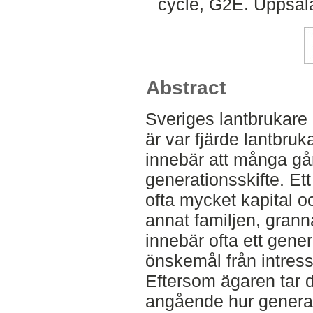
cycle, G2E. Uppsal
Abstract
Sveriges lantbrukare 
är var fjärde lantbruka
innebär att många går
generationsskifte. Ett
ofta mycket kapital o
annat familjen, granna
innebär ofta ett gene
önskemål från intress
Eftersom ägaren tar de
angående hur generat