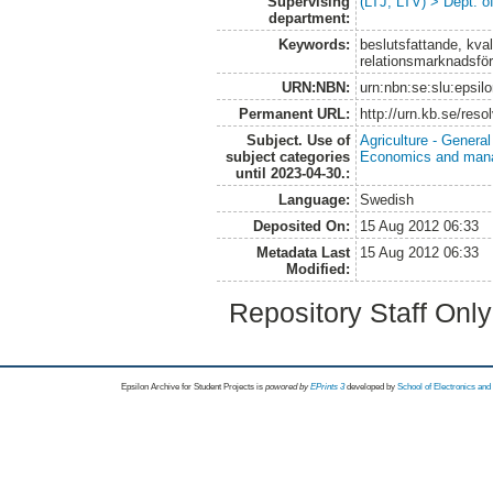
Supervising
(LTJ, LTV) > Dept. o
department:
Keywords:
beslutsfattande, kvali
relationsmarknadsför
URN:NBN:
urn:nbn:se:slu:epsil
Permanent URL:
http://urn.kb.se/res
Subject. Use of
Agriculture - Genera
subject categories
Economics and man
until 2023-04-30.:
Language:
Swedish
Deposited On:
15 Aug 2012 06:33
Metadata Last
15 Aug 2012 06:33
Modified:
Repository Staff Onl
Epsilon Archive for Student Projects is
powored by
EPrints 3
developed by
School of Electronics an