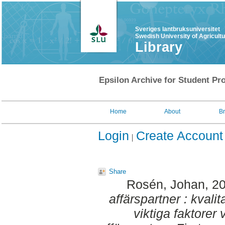
Sveriges lantbruksuniversitet
Swedish University of Agricult
Library
Epsilon Archive for Student Pro
Home
About
B
Login
Create Account
Share
Rosén, Johan
, 2
affärspartner : kvali
viktiga faktorer