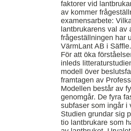
faktorer vid lantbruka
av kommer frågeställn
examensarbete: Vilka
lantbrukarens val av a
frågeställningen har 
VärmLant AB i Säffle
För att öka förståelse
inleds litteraturstu
modell över beslutsfa
framtagen av Profess
Modellen består av fy
genomgår. De fyra fa
subfaser som ingår i 
Studien grundar sig p
tio lantbrukare som h
av lantbruket. Urvale