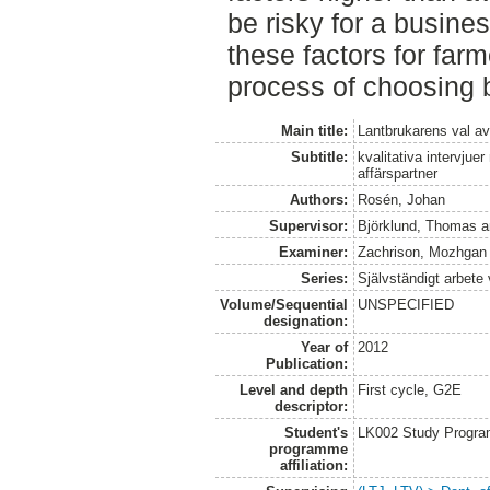
be risky for a busine
these factors for far
process of choosing 
Main title:
Lantbrukarens val av
Subtitle:
kvalitativa intervjue
affärspartner
Authors:
Rosén, Johan
Supervisor:
Björklund, Thomas
a
Examiner:
Zachrison, Mozhgan
Series:
Självständigt arbete
Volume/Sequential
UNSPECIFIED
designation:
Year of
2012
Publication:
Level and depth
First cycle, G2E
descriptor:
Student's
LK002 Study Progra
programme
affiliation: