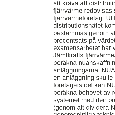
att kräva att distrib
fjärrvärme redovisas 
fjärrvärmeföretag. Uti
distributionsnätet kom
bestämmas genom att t
procentsats på värdet
examensarbetet har va
Jämtkrafts fjärrvärm
beräkna nuanskaffni
anläggningarna. NUAK
en anläggning skulle 
företagets del kan NU
beräkna behovet av re
systemet med den pre
(genom att dividera
genomsnittliga tekni