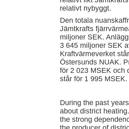
relativt nybyggt.
Den totala nuanskaff
Jämtkrafts fjärrvärm
miljoner SEK. Anläggn
3 645 miljoner SEK a
Kraftvärmeverket står
Östersunds NUAK. Pr
för 2 023 MSEK och d
står för 1 995 MSEK.
During the past year
about district heatin
the strong dependen
the producer of distri