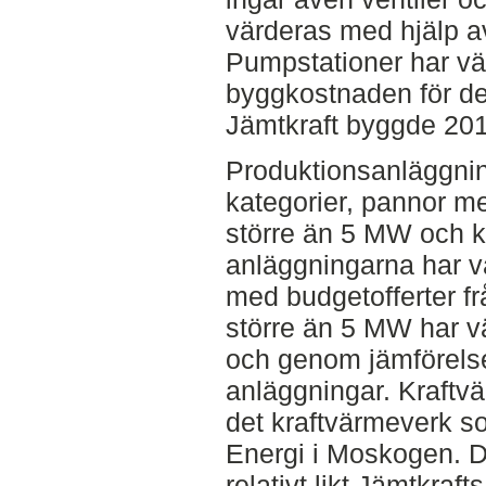
värderas med hjälp av 
Pumpstationer har v
byggkostnaden för d
Jämtkraft byggde 201
Produktionsanläggning
kategorier, pannor m
större än 5 MW och k
anläggningarna har v
med budgetofferter fr
större än 5 MW har v
och genom jämförels
anläggningar. Kraftv
det kraftvärmeverk 
Energi i Moskogen. D
relativt likt Jämtkraf