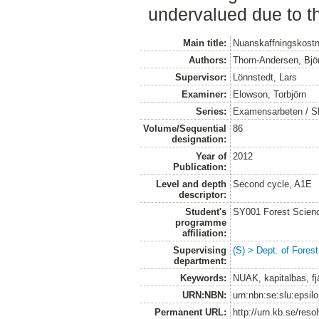
undervalued due to t
Main title:
Nuanskaffningskostna
Authors:
Thorn-Andersen, Bjö
Supervisor:
Lönnstedt, Lars
Examiner:
Elowson, Torbjörn
Series:
Examensarbeten / SLU
Volume/Sequential
86
designation:
Year of
2012
Publication:
Level and depth
Second cycle, A1E
descriptor:
Student's
SY001 Forest Scien
programme
affiliation:
Supervising
(S) > Dept. of Fores
department:
Keywords:
NUAK, kapitalbas, f
URN:NBN:
urn:nbn:se:slu:epsil
Permanent URL:
http://urn.kb.se/res