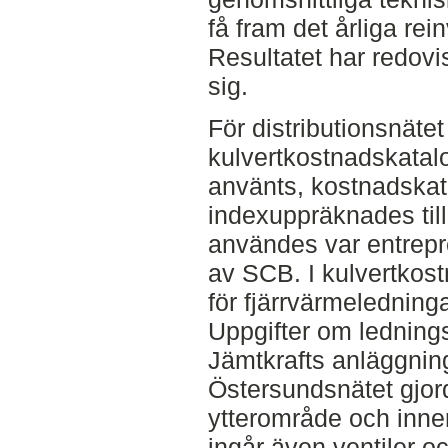
få fram det årliga re
Resultatet har redovis
sig.
För distributionsnätet
kulvertkostnadskatal
använts, kostnadska
indexuppräknades til
användes var entrep
av SCB. I kulvertkos
för fjärrvärmeledning
Uppgifter om ledning
Jämtkrafts anläggning
Östersundsnätet gjord
ytterområde och inners
ingår även ventiler o