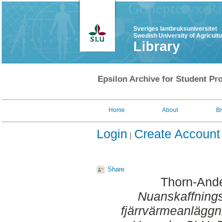
Sveriges lantbruksuniversitet
Swedish University of Agricult
Library
Epsilon Archive for Student Pro
Home
About
B
Login
Create Account
Share
Thorn-Ande
Nuanskaffnings
fjärrvärmeanläggn