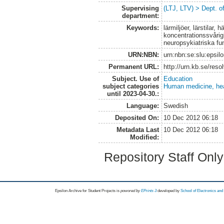
Supervising
(LTJ, LTV) > Dept. o
department:
Keywords:
lärmiljöer, lärstilar,
koncentrationssvårig
neuropsykiatriska fu
URN:NBN:
urn:nbn:se:slu:epsil
Permanent URL:
http://urn.kb.se/res
Subject. Use of
Education
subject categories
Human medicine, hea
until 2023-04-30.:
Language:
Swedish
Deposited On:
10 Dec 2012 06:18
Metadata Last
10 Dec 2012 06:18
Modified:
Repository Staff Onl
Epsilon Archive for Student Projects is
powored by
EPrints 3
developed by
School of Electronics an