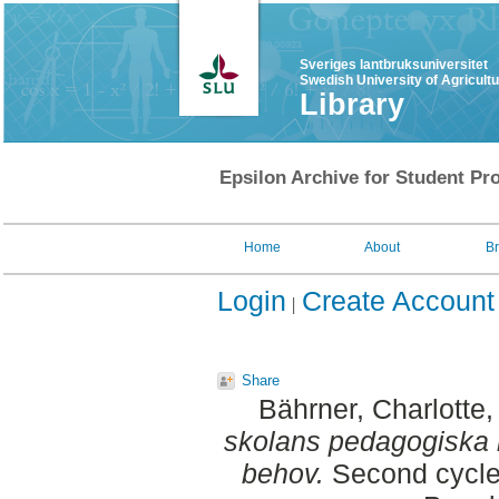
Sveriges lantbruksuniversitet
Swedish University of Agricult
Library
Epsilon Archive for Student Pro
Home
About
B
Login
Create Account
Share
Bährner, Charlotte
,
skolans pedagogiska r
behov.
Second cycle,