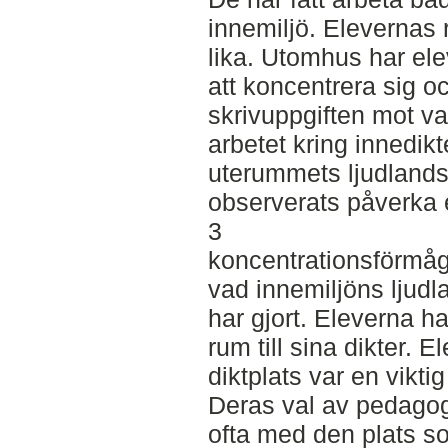
innemiljö. Elevernas r
lika. Utomhus har ele
att koncentrera sig och
skrivuppgiften mot va
arbetet kring innedik
uterummets ljudlandsk
observerats påverka 
3
koncentrationsförmåg
vad innemiljöns ljudl
har gjort. Eleverna ha
rum till sina dikter. 
diktplats var en vikti
Deras val av pedago
ofta med den plats so