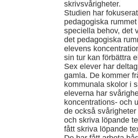
skrivsvårigheter.
Studien har fokuserat
pedagogiska rummet 
speciella behov, det v
det pedagogiska rum
elevens koncentratio
sin tur kan förbättra
Sex elever har deltagi
gamla. De kommer frå
kommunala skolor i s
eleverna har svårigh
koncentrations- och
de också svårigheter
och skriva löpande te
fått skriva löpande tex
De har fått arbeta bå