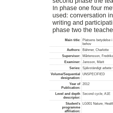
second phase the tea
In phase one four m
used: conversation in
writing and participat
phase two the teache
Main title:
Platsens betydelse i
behov
Authors:
Bährner, Charlotte
Supervisor:
Mårtensson, Fredrik
Examiner:
Jansson, Märit
Series:
Självständigt arbete
Volume/Sequential
UNSPECIFIED
designation:
Year of
2012
Publication:
Level and depth
Second cycle, A1E
descriptor:
Student's
LG001 Nature, Healt
programme
affiliation: