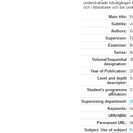
underskattade tidsåtgången 
och i litteraturen och bör u
Main title:
E
Subtitle:
v
Authors:
G
Supervisor:
F
Examiner:
B
Series:
A
Volume/Sequential
3
designation:
Year of Publication:
2
Level and depth
S
descriptor:
Student's programme
S
affiliation:
Supervising department:
(
Keywords:
t
URN:NBN:
u
Permanent URL:
h
Subject. Use of subject
F