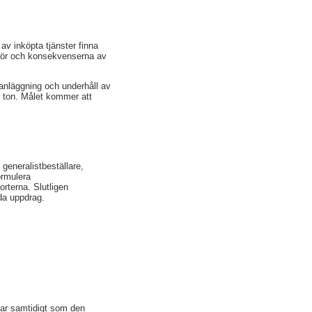
av inköpta tjänster finna
t för och konsekvenserna av
anläggning och underhåll av
er ton. Målet kommer att
generalistbeställare,
formulera
rterna. Slutligen
da uppdrag.
gar samtidigt som den