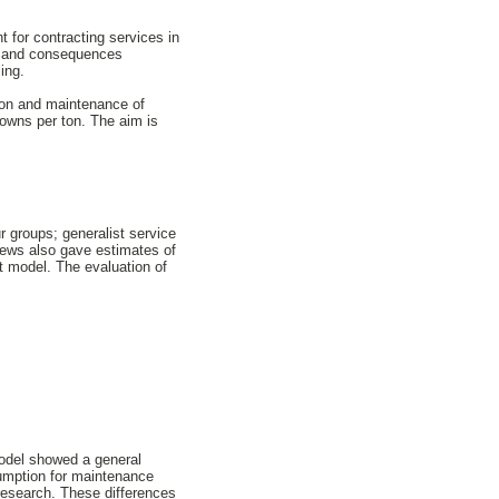
 for contracting services in
ds and consequences
ing.
tion and maintenance of
rowns per ton. The aim is
r groups; generalist service
views also gave estimates of
t model. The evaluation of
odel showed a general
sumption for maintenance
 research. These differences