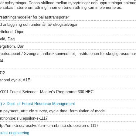
för nybrytningar. Denna skillnad mellan nybrytningar och upprustningar sakna
ndersökas i större omfattning innan en tonersättning kan implementeras.
rsättningsmodeller för ballasttransporter
id anläggning och underhåll av skogsbilvägar
rönlund, Örjan
jeld, Dag
ergström, Dan
rbetsrapport / Sveriges lantbruksuniversitet, Institutionen för skoglig resursh
54
012
econd cycle, A1E
Y001 Forest Science - Master's Programme 300 HEC
S) > Dept. of Forest Resource Management
on payment, attitude survey, cycle time, formulation of model
rn:nbn:se:slu:epsilon-s-1117
ttp://urn.kb.se/resolve?urn=urn:nbn:se:slu:epsilon-s-1117
orest engineering