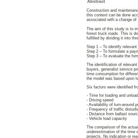
Abstract
Construction and maintenance
this context can be done ac
associated with a change of 
The aim of this study is to 
forest truck roads. This is 
fulfilled by dividing it into th
Step 1 – To identify relevan
Step 2 – To formulate a pa
Step 3 – To evaluate the fo
The identification of relevan
buyers, generalist service pr
time consumption for differe
the model was based upon tw
Six factors were identified f
- Time for loading and unloa
- Driving speed
- Availability of turn-around p
- Frequency of traffic distur
- Distance from ballast sourc
- Vehicle load capacity
The comparison of the actua
underestimation of the time 
projects. No indication or re