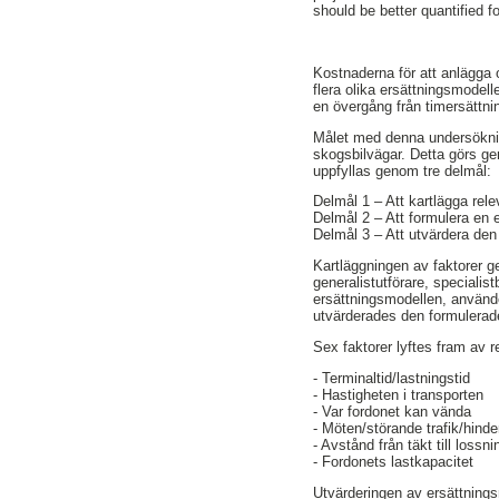
should be better quantified 
Kostnaderna för att anlägga 
flera olika ersättningsmodel
en övergång från timersättnin
Målet med denna undersöknin
skogsbilvägar. Detta görs gen
uppfyllas genom tre delmål:
Delmål 1 – Att kartlägga rele
Delmål 2 – Att formulera en e
Delmål 3 – Att utvärdera den
Kartläggningen av faktorer g
generalistutförare, specialist
ersättningsmodellen, använde
utvärderades den formulerad
Sex faktorer lyftes fram av 
- Terminaltid/lastningstid
- Hastigheten i transporten
- Var fordonet kan vända
- Möten/störande trafik/hind
- Avstånd från täkt till lossni
- Fordonets lastkapacitet
Utvärderingen av ersättnings