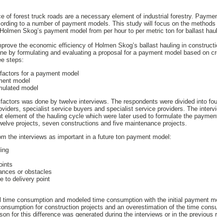
 of forest truck roads are a necessary element of industrial forestry. Payment
cording to a number of payment models. This study will focus on the metho
Holmen Skog’s payment model from per hour to per metric ton for ballast haul
improve the economic efficiency of Holmen Skog’s ballast hauling in construc
done by formulating and evaluating a proposal for a payment model based on c
ree steps:
t factors for a payment model
yment model
rmulated model
t factors was done by twelve interviews. The respondents were divided into fou
oviders, specialist service buyers and specialist service providers. The inter
nt element of the hauling cycle which were later used to formulate the paymen
elve projects, seven constructions and five maintenance projects.
rom the interviews as important in a future ton payment model:
ding
oints
bances or obstacles
e to delivery point
l time consumption and modeled time consumption with the initial payment m
consumption for construction projects and an overestimation of the time con
ason for this difference was generated during the interviews or in the previous