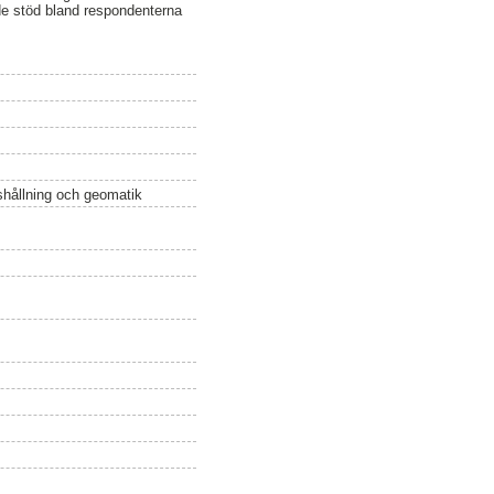
de stöd bland respondenterna
ushållning och geomatik