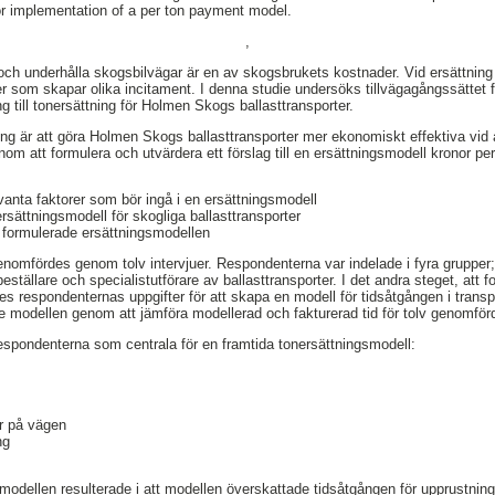
for implementation of a per ton payment model.
,
och underhålla skogsbilvägar är en av skogsbrukets kostnader. Vid ersättning 
ler som skapar olika incitament. I denna studie undersöks tillvägagångssätte
g till tonersättning för Holmen Skogs ballasttransporter.
g är att göra Holmen Skogs ballasttransporter mer ekonomiskt effektiva vid 
om att formulera och utvärdera ett förslag till en ersättningsmodell kronor p
vanta faktorer som bör ingå i en ersättningsmodell
rsättningsmodell för skogliga ballasttransporter
 formulerade ersättningsmodellen
enomfördes genom tolv intervjuer. Respondenterna var indelade i fyra grupper; 
beställare och specialistutförare av ballasttransporter. I det andra steget, att 
s respondenternas uppgifter för att skapa en modell för tidsåtgången i transpo
e modellen genom att jämföra modellerad och fakturerad tid för tolv genomför
respondenterna som centrala för en framtida tonersättningsmodell:
er på vägen
ng
modellen resulterade i att modellen överskattade tidsåtgången för upprustnin